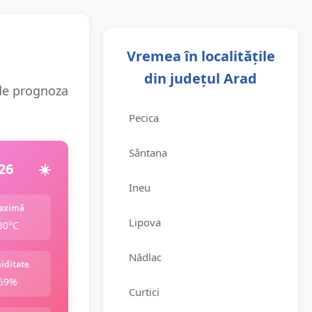
Vremea în localitățile
din județul Arad
e de prognoza
Pecica
Sântana
26
☀️
Ineu
aximă
Lipova
30°C
Nădlac
iditate
59%
Curtici