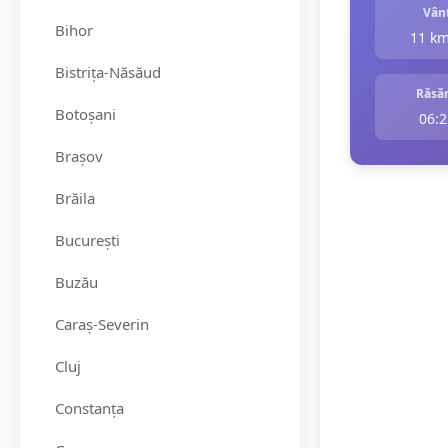
Vân
Bihor
11 k
Bistrița-Năsăud
Răsăr
Botoșani
06:2
Brașov
Brăila
București
Buzău
Caraș-Severin
Cluj
Constanța