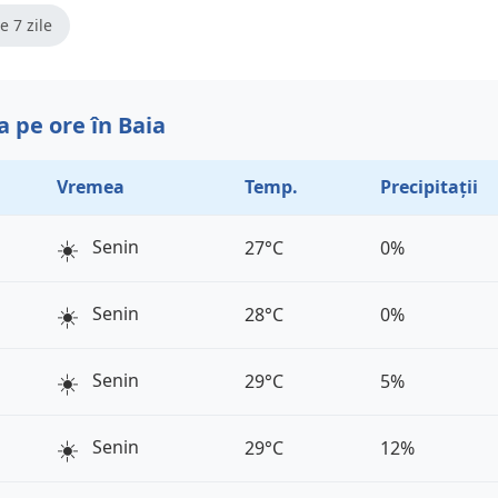
e 7 zile
 pe ore în Baia
Vremea
Temp.
Precipitații
☀️
Senin
27°C
0%
☀️
Senin
28°C
0%
☀️
Senin
29°C
5%
☀️
Senin
29°C
12%