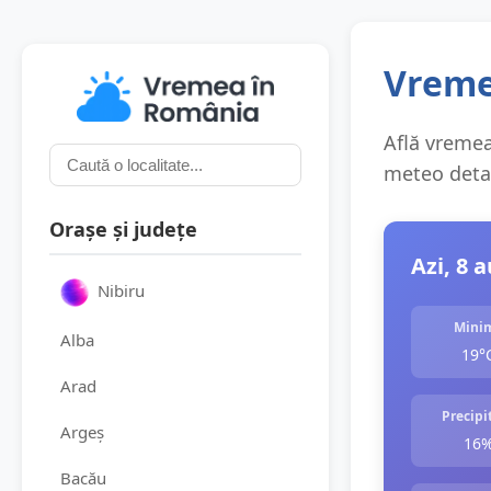
Vremea
Află vremea 
meteo detali
Orașe și județe
Azi, 8 
Nibiru
Mini
Alba
19°
Arad
Precipit
Argeș
16
Bacău