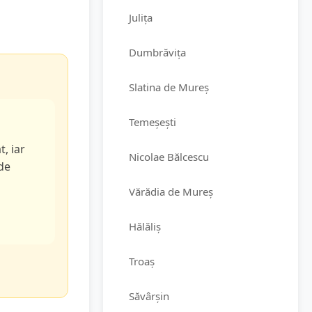
Julița
Dumbrăvița
Slatina de Mureș
Temeșești
t, iar
Nicolae Bălcescu
de
Vărădia de Mureș
Hălăliș
Troaș
Săvârșin