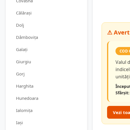
Covasna
Călărași
Dolj
⚠ Avert
Dâmbovița
Galați
COD 
Giurgiu
Valul d
indice
Gorj
unităț
Harghita
Început
Sfârșit:
Hunedoara
Ialomița
Vezi to
Iași