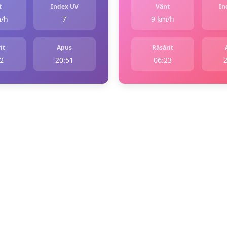
t
Index UV
Vânt
In
m/h
7
9 km/h
it
Apus
Răsărit
2
20:51
06:23