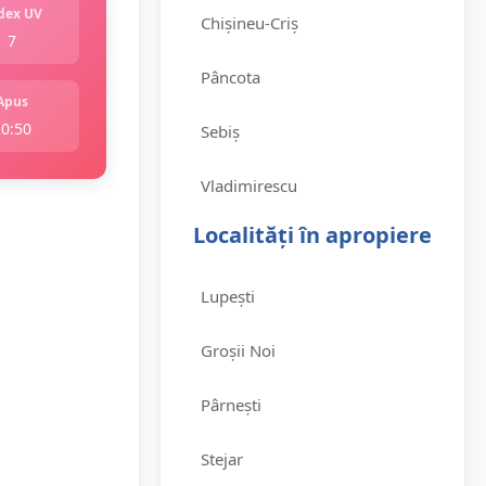
dex UV
Chișineu-Criș
7
Pâncota
Apus
20:50
Sebiș
Vladimirescu
Localități în apropiere
Lupești
Groșii Noi
Pârnești
Stejar