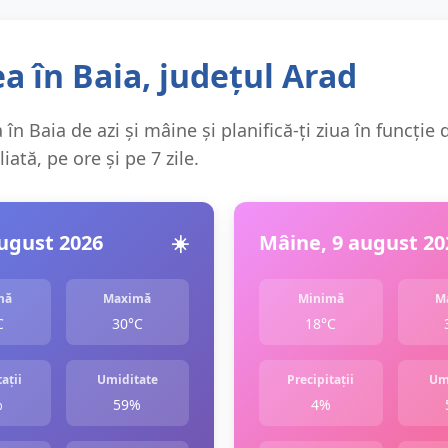
 în Baia, județul Arad
în Baia de azi și mâine și planifică-ți ziua în funcți
ată, pe ore și pe 7 zile.
august 2026
☀️
Mâine, 9 august 20
mă
Maximă
Minimă
M
C
30°C
18°C
ații
Umiditate
Precipitații
Um
%
59%
4%