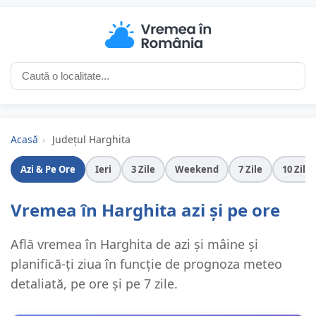
Acasă
›
Județul Harghita
Azi & Pe Ore
Ieri
3 Zile
Weekend
7 Zile
10 Zile
Vremea în Harghita azi și pe ore
Află vremea în Harghita de azi și mâine și
planifică-ți ziua în funcție de prognoza meteo
detaliată, pe ore și pe 7 zile.