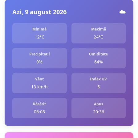
Azi, 9 august 2026
☁️
Minimă
Maximă
12°C
24°C
Precipitații
Umiditate
0%
64%
Vânt
Index UV
13 km/h
5
Răsărit
Apus
06:08
20:36