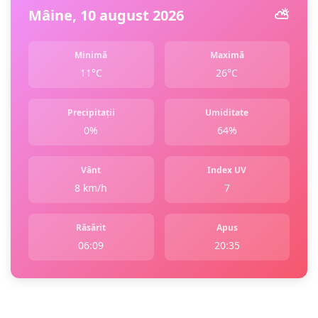
Mâine, 10 august 2026
⛅️
Minimă
Maximă
11°C
26°C
Precipitații
Umiditate
0%
64%
Vânt
Index UV
8 km/h
7
Răsărit
Apus
06:09
20:35