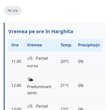
Pe ore
Vremea pe ore în Harghita
Ora
Vremea
Temp.
Precipitații
⛅️
Parțial
11:00
20°C
0%
noros
🌤️
12:00
21°C
0%
Predominant
senin
⛅️
Parțial
13:00
22°C
0%