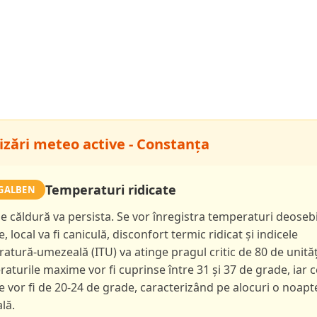
izări meteo active - Constanța
Temperaturi ridicate
GALBEN
de căldură va persista. Se vor înregistra temperaturi deoseb
e, local va fi caniculă, disconfort termic ridicat și indicele
atură-umezeală (ITU) va atinge pragul critic de 80 de unităț
aturile maxime vor fi cuprinse între 31 și 37 de grade, iar c
 vor fi de 20-24 de grade, caracterizând pe alocuri o noapt
lă.