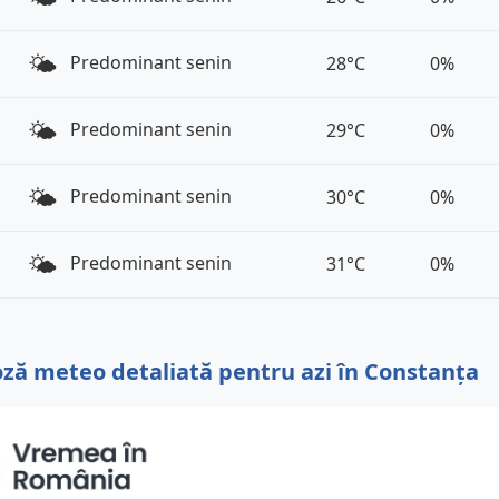
🌤️
Predominant senin
28°C
0%
🌤️
Predominant senin
29°C
0%
🌤️
Predominant senin
30°C
0%
🌤️
Predominant senin
31°C
0%
ză meteo detaliată pentru azi în Constanța