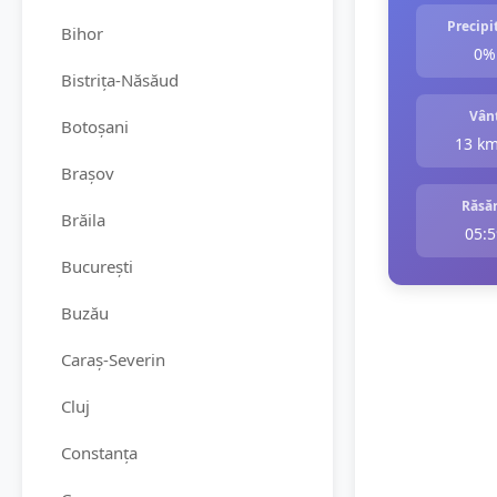
Precipit
Bihor
0%
Bistrița-Năsăud
Vân
Botoșani
13 k
Brașov
Răsăr
Brăila
05:5
București
Buzău
Caraș-Severin
Cluj
Constanța