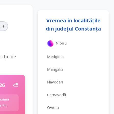
Vremea în localitățile
Zile
din județul Constanța
Nibiru
ncție de
Medgidia
Mangalia
Năvodari
26
⛅️
Cernavodă
aximă
31°C
Ovidiu