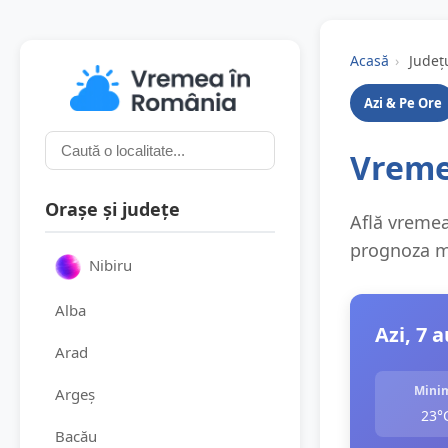
Acasă
›
Județ
Azi & Pe Ore
Vremea
Orașe și județe
Află vremea 
prognoza me
Nibiru
Alba
Azi, 7 
Arad
Mini
Argeș
23°
Bacău