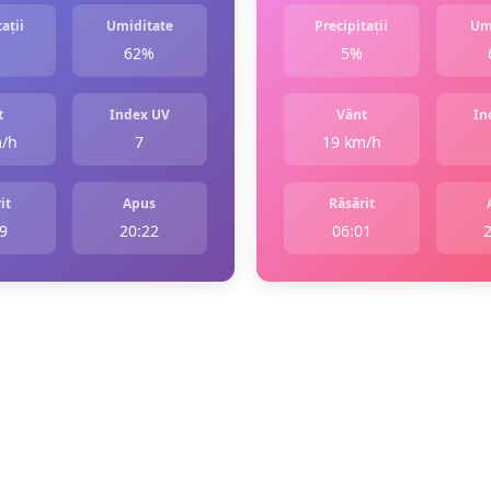
ații
Umiditate
Precipitații
Um
62%
5%
t
Index UV
Vânt
In
m/h
7
19 km/h
it
Apus
Răsărit
9
20:22
06:01