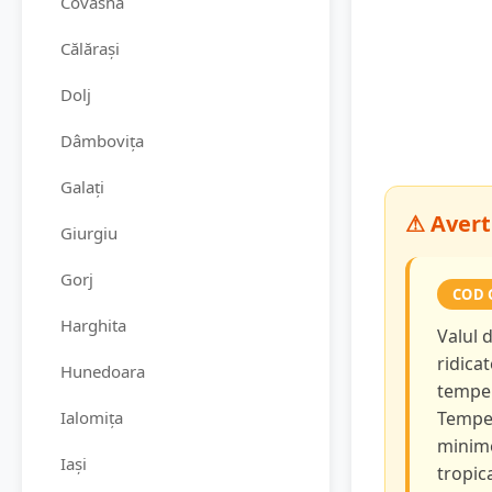
Covasna
Călărași
Dolj
Dâmbovița
Galați
⚠ Avert
Giurgiu
Gorj
COD 
Harghita
Valul 
ridicat
Hunedoara
temper
Ialomița
Temper
minime
Iași
tropica