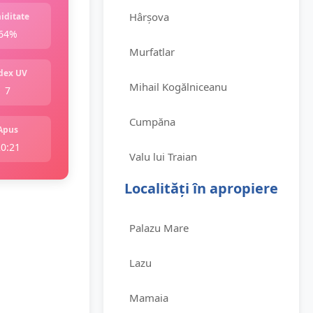
Hârșova
iditate
64%
Murfatlar
dex UV
Mihail Kogălniceanu
7
Cumpăna
Apus
20:21
Valu lui Traian
Localități în apropiere
Palazu Mare
Lazu
Mamaia