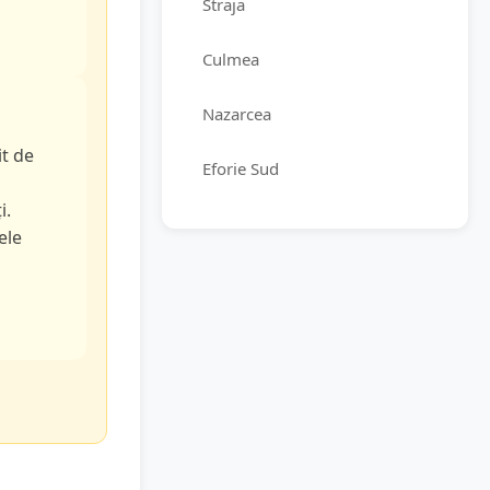
Straja
Culmea
Nazarcea
it de
Eforie Sud
i.
ele