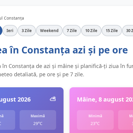
ul Constanța
Ieri
3 Zile
Weekend
7 Zile
10 Zile
15 Zile
30 
 în Constanța azi și pe ore
în Constanța de azi și mâine și planifică-ți ziua în fu
teo detaliată, pe ore și pe 7 zile.
august 2026
⛅️
Mâine, 8 august 20
mă
Maximă
Minimă
M
C
29°C
23°C