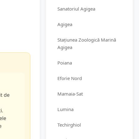
Sanatoriul Agigea
Agigea
Stațiunea Zoologică Marină
Agigea
Poiana
Eforie Nord
Mamaia-Sat
it de
Lumina
i.
ele
Techirghiol
e