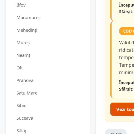
Ilfov
Început
Sfârșit:
Maramureș
Mehedinți
COD 
Valul 
Mureș
ridicat
Neamț
temper
Temper
Olt
minime
Prahova
Început
Sfârșit:
Satu Mare
Sibiu
Vezi to
Suceava
Sălaj