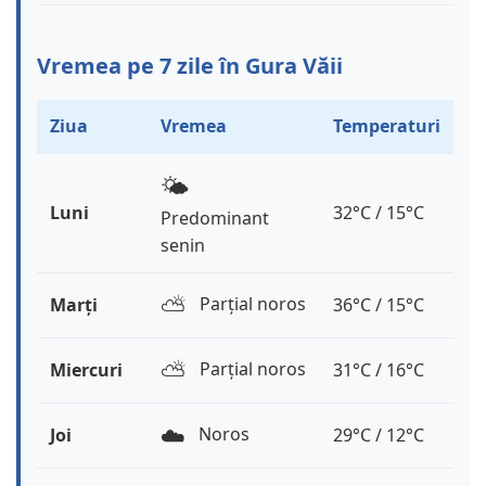
Vremea pe 7 zile în Gura Văii
Ziua
Vremea
Temperaturi
🌤️
Luni
32°C / 15°C
Predominant
senin
⛅️
Parțial noros
Marți
36°C / 15°C
⛅️
Parțial noros
Miercuri
31°C / 16°C
☁️
Noros
Joi
29°C / 12°C