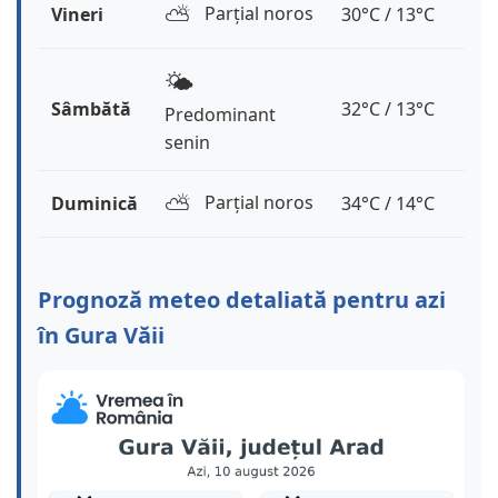
⛅️
Parțial noros
Vineri
30°C / 13°C
🌤️
Sâmbătă
32°C / 13°C
Predominant
senin
⛅️
Parțial noros
Duminică
34°C / 14°C
Prognoză meteo detaliată pentru azi
în Gura Văii