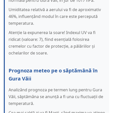
normală pentru Gura Văii, în jur de 1017 hPa.
Umiditatea relativă a aerului va fi de aproximativ
46%, influențând modul în care este percepută
temperatura.
Atenție la expunerea la soare! Indexul UV va fi
ridicat (valoare: 7), fiind esențială folosirea
cremelor cu factor de protecție, a pălăriilor și
ochelarilor de soare.
Prognoza meteo pe o săptămână în
Gura Văii
Analizând prognoza pe termen lung pentru Gura
Văii, săptămâna se anunță a fi una cu fluctuații de
temperatură.
Cea mai caldă zi va fi Marți, când maxima va atinge