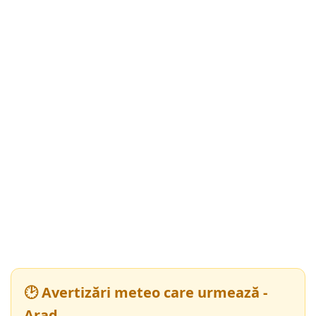
🕑 Avertizări meteo care urmează -
Arad