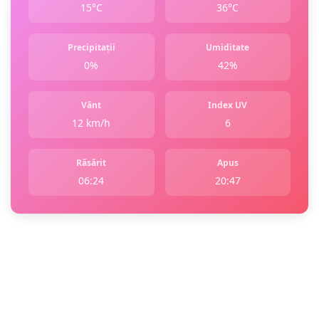
15°C
36°C
Precipitații
Umiditate
0%
42%
Vânt
Index UV
12 km/h
6
Răsărit
Apus
06:24
20:47