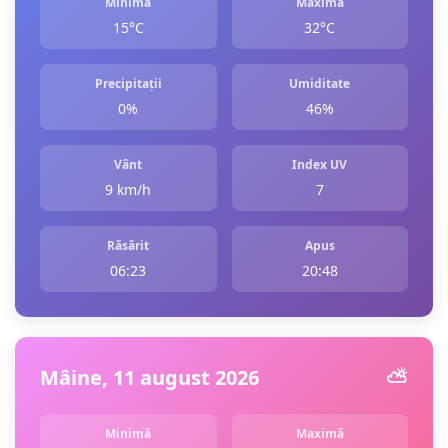
Minimă
Maximă
15°C
32°C
Precipitații
Umiditate
0%
46%
Vânt
Index UV
9 km/h
7
Răsărit
Apus
06:23
20:48
Mâine, 11 august 2026
⛅️
Minimă
Maximă