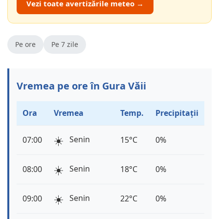
Vezi toate avertizările meteo →
Pe ore
Pe 7 zile
Vremea pe ore în Gura Văii
Ora
Vremea
Temp.
Precipitații
☀️
Senin
07:00
15°C
0%
☀️
Senin
08:00
18°C
0%
☀️
Senin
09:00
22°C
0%