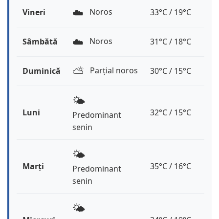
☁️
Noros
Vineri
33°C / 19°C
☁️
Noros
Sâmbătă
31°C / 18°C
⛅️
Parțial noros
Duminică
30°C / 15°C
🌤️
Luni
32°C / 15°C
Predominant
senin
🌤️
Marți
35°C / 16°C
Predominant
senin
🌤️