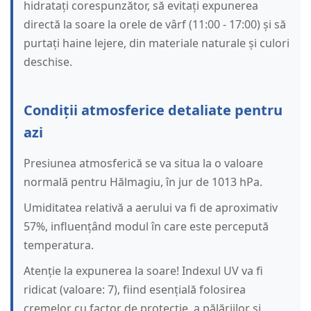
hidratați corespunzător, să evitați expunerea
directă la soare la orele de vârf (11:00 - 17:00) și să
purtați haine lejere, din materiale naturale și culori
deschise.
Condiții atmosferice detaliate pentru
azi
Presiunea atmosferică se va situa la o valoare
normală pentru Hălmagiu, în jur de 1013 hPa.
Umiditatea relativă a aerului va fi de aproximativ
57%, influențând modul în care este percepută
temperatura.
Atenție la expunerea la soare! Indexul UV va fi
ridicat (valoare: 7), fiind esențială folosirea
cremelor cu factor de protecție, a pălăriilor și