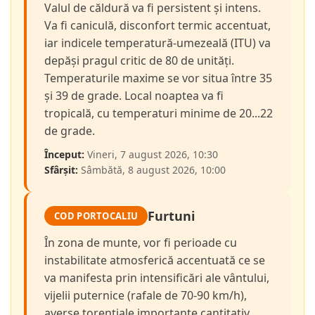
Valul de căldură va fi persistent și intens.
Va fi caniculă, disconfort termic accentuat,
iar indicele temperatură-umezeală (ITU) va
depăși pragul critic de 80 de unități.
Temperaturile maxime se vor situa între 35
și 39 de grade. Local noaptea va fi
tropicală, cu temperaturi minime de 20...22
de grade.
Început:
Vineri, 7 august 2026, 10:30
Sfârșit:
Sâmbătă, 8 august 2026, 10:00
Furtuni
COD PORTOCALIU
În zona de munte, vor fi perioade cu
instabilitate atmosferică accentuată ce se
va manifesta prin intensificări ale vântului,
vijelii puternice (rafale de 70-90 km/h),
averse torențiale importante cantitativ,