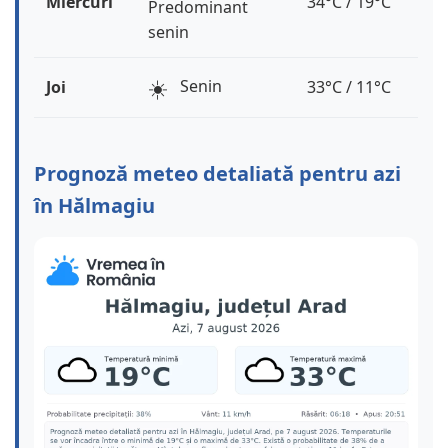
Miercuri
34°C / 19°C
Predominant
senin
☀️
Senin
Joi
33°C / 11°C
Prognoză meteo detaliată pentru azi
în Hălmagiu