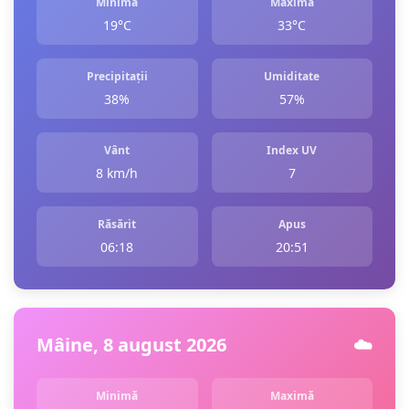
Minimă
Maximă
19°C
33°C
Precipitații
Umiditate
38%
57%
Vânt
Index UV
8 km/h
7
Răsărit
Apus
06:18
20:51
Mâine, 8 august 2026
☁️
Minimă
Maximă