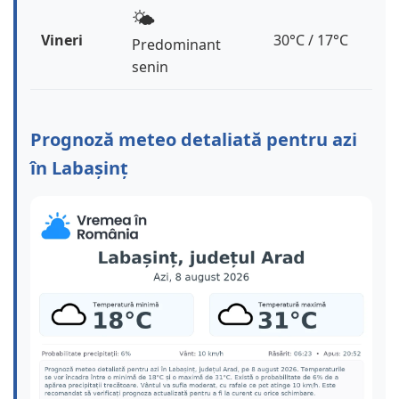
🌤️
Vineri
30°C / 17°C
Predominant
senin
Prognoză meteo detaliată pentru azi
în Labașinț