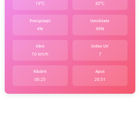
19°C
30°C
Precipitații
Umiditate
4%
49%
Vânt
Index UV
10 km/h
7
Răsărit
Apus
06:25
20:51