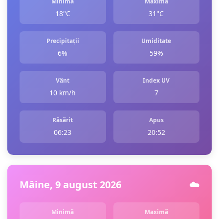
Minimă
Maximă
18°C
31°C
Precipitații
Umiditate
6%
59%
Vânt
Index UV
10 km/h
7
Răsărit
Apus
06:23
20:52
Mâine, 9 august 2026
☁️
Minimă
Maximă