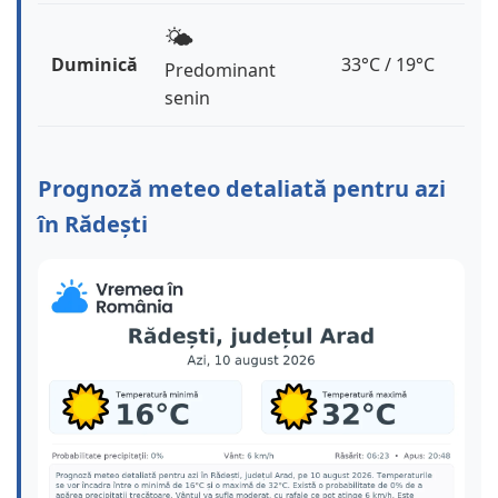
🌤️
Duminică
33°C / 19°C
Predominant
senin
Prognoză meteo detaliată pentru azi
în Rădești