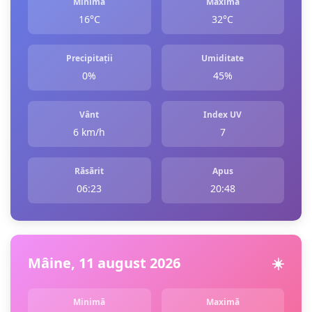
Minimă
Maximă
16°C
32°C
Precipitații
Umiditate
0%
45%
Vânt
Index UV
6 km/h
7
Răsărit
Apus
06:23
20:48
Mâine, 11 august 2026
☀️
Minimă
Maximă