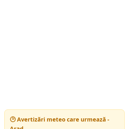
🕑 Avertizări meteo care urmează -
Arad