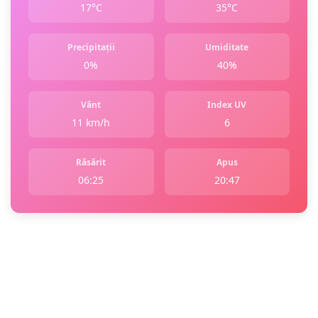
17°C
35°C
Precipitații
Umiditate
0%
40%
Vânt
Index UV
11 km/h
6
Răsărit
Apus
06:25
20:47