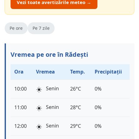
Vezi toate avertizările meteo →
Pe ore
Pe 7 zile
Vremea pe ore în Rădești
Ora
Vremea
Temp.
Precipitații
☀️
Senin
10:00
26°C
0%
☀️
Senin
11:00
28°C
0%
☀️
Senin
12:00
29°C
0%