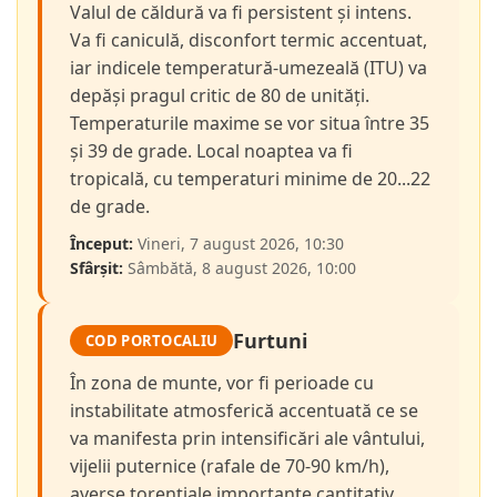
Valul de căldură va fi persistent și intens.
Va fi caniculă, disconfort termic accentuat,
iar indicele temperatură-umezeală (ITU) va
depăși pragul critic de 80 de unități.
Temperaturile maxime se vor situa între 35
și 39 de grade. Local noaptea va fi
tropicală, cu temperaturi minime de 20...22
de grade.
Început:
Vineri, 7 august 2026, 10:30
Sfârșit:
Sâmbătă, 8 august 2026, 10:00
Furtuni
COD PORTOCALIU
În zona de munte, vor fi perioade cu
instabilitate atmosferică accentuată ce se
va manifesta prin intensificări ale vântului,
vijelii puternice (rafale de 70-90 km/h),
averse torențiale importante cantitativ,