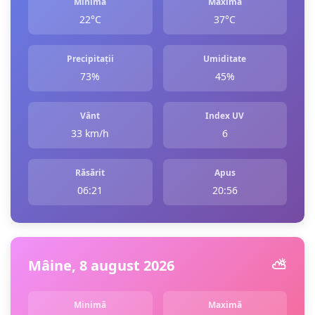
Minimă
Maximă
22°C
37°C
Precipitații
Umiditate
73%
45%
Vânt
Index UV
33 km/h
6
Răsărit
Apus
06:21
20:56
Mâine, 8 august 2026
⛅️
Minimă
Maximă