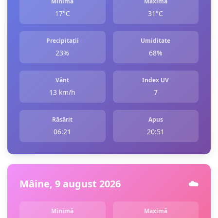
Minimă
Maximă
17°C
31°C
Precipitații
Umiditate
23%
68%
Vânt
Index UV
13 km/h
7
Răsărit
Apus
06:21
20:51
Mâine, 9 august 2026
☁️
Minimă
Maximă