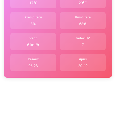
17°C
29°C
Precipitații
Umiditate
3%
68%
Vânt
Index UV
6 km/h
7
Răsărit
Apus
06:23
20:49