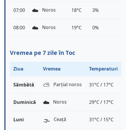
☁️
Noros
07:00
18°C
3%
☁️
Noros
08:00
19°C
0%
Vremea pe 7 zile în Toc
Ziua
Vremea
Temperaturi
⛅️
Parțial noros
Sâmbătă
31°C / 17°C
☁️
Noros
Duminică
29°C / 17°C
🌫️
Ceață
Luni
31°C / 15°C