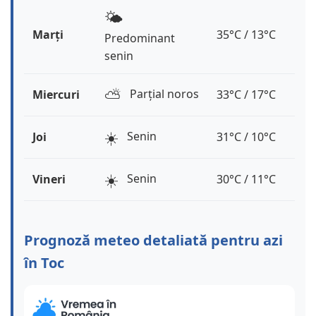
🌤️
Marți
35°C / 13°C
Predominant
senin
⛅️
Parțial noros
Miercuri
33°C / 17°C
☀️
Senin
Joi
31°C / 10°C
☀️
Senin
Vineri
30°C / 11°C
Prognoză meteo detaliată pentru azi
în Toc