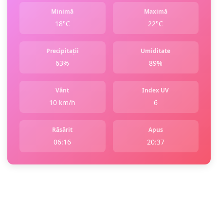
Minimă
Maximă
18°C
22°C
Precipitații
Umiditate
63%
89%
Vânt
Index UV
10 km/h
6
Răsărit
Apus
06:16
20:37