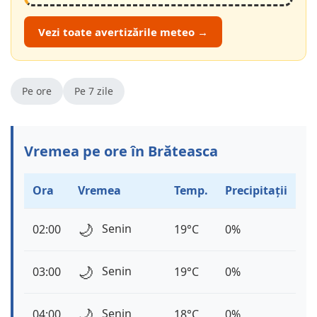
Vezi toate avertizările meteo →
Pe ore
Pe 7 zile
Vremea pe ore în Brăteasca
Ora
Vremea
Temp.
Precipitații
🌙
Senin
02:00
19°C
0%
🌙
Senin
03:00
19°C
0%
🌙
Senin
04:00
18°C
0%