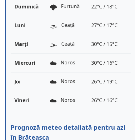
🌩️
Furtună
Duminică
22°C / 18°C
🌫️
Ceață
Luni
27°C / 17°C
🌫️
Ceață
Marți
30°C / 15°C
☁️
Noros
Miercuri
30°C / 16°C
☁️
Noros
Joi
26°C / 19°C
☁️
Noros
Vineri
26°C / 16°C
Prognoză meteo detaliată pentru azi
în Brăteasca