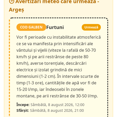
🕑 Avertizări meteo care urmează -
Argeș
Furtuni
COD GALBEN
Urmează
Vor fi perioade cu instabilitate atmosferică
ce se va manifesta prin intensificări ale
vântului și vijelii (viteze la rafală de 50-70
km/h și pe arii restrânse de peste 80
km/h), averse torențiale, descărcări
electrice și izolat grindină de mici
dimensiuni (1-2 cm). În intervale scurte de
timp (1-3 ore), cantitățile de apă vor fi de
15-20 l/mp, iar îndeosebi în zonele
montane, pe arii restrânse de 30-50 l/mp.
Începe:
Sâmbătă, 8 august 2026, 12:00
Sfârșit:
Sâmbătă, 8 august 2026, 21:00