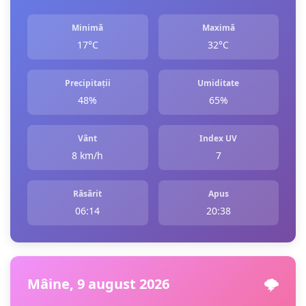
Minimă
Maximă
17°C
32°C
Precipitații
Umiditate
48%
65%
Vânt
Index UV
8 km/h
7
Răsărit
Apus
06:14
20:38
Mâine, 9 august 2026
🌩️