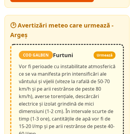
🕑 Avertizări meteo care urmează -
Argeș
Furtuni
COD GALBEN
Urmează
Vor fi perioade cu instabilitate atmosferică
ce se va manifesta prin intensificări ale
vântului și vijelii (viteze la rafală de 50-70
km/h și pe arii restrânse de peste 80
km/h), averse torențiale, descărcări
electrice și izolat grindină de mici
dimensiuni (1-2 cm). În intervale scurte de
timp (1-3 ore), cantitățile de apă vor fi de
15-20 l/mp și pe arii restrânse de peste 40-
60 l/mp.