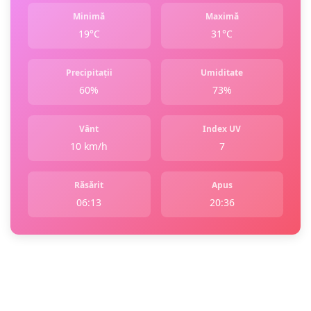
Minimă
Maximă
19°C
31°C
Precipitații
Umiditate
60%
73%
Vânt
Index UV
10 km/h
7
Răsărit
Apus
06:13
20:36