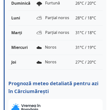
🌩️
Furtună
Duminică
26°C / 20°C
⛅️
Parțial noros
Luni
28°C / 18°C
⛅️
Parțial noros
Marți
31°C / 18°C
☁️
Noros
Miercuri
31°C / 19°C
☁️
Noros
Joi
27°C / 20°C
Prognoză meteo detaliată pentru azi
în Cârciumărești