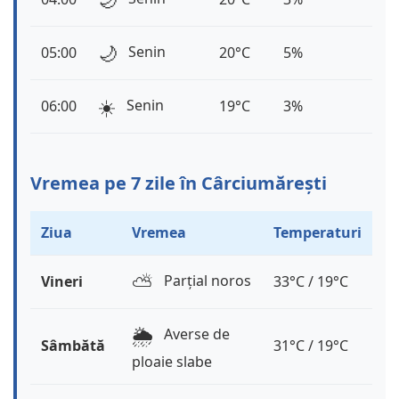
🌙
Senin
05:00
20°C
5%
☀️
Senin
06:00
19°C
3%
Vremea pe 7 zile în Cârciumărești
Ziua
Vremea
Temperaturi
⛅️
Parțial noros
Vineri
33°C / 19°C
🌦️
Averse de
Sâmbătă
31°C / 19°C
ploaie slabe