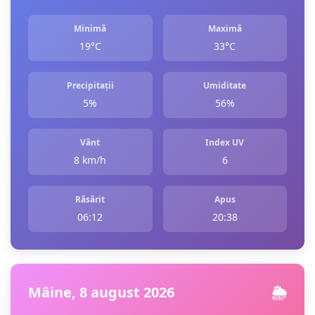
Minimă
Maximă
19°C
33°C
Precipitații
Umiditate
5%
56%
Vânt
Index UV
8 km/h
6
Răsărit
Apus
06:12
20:38
Mâine, 8 august 2026
🌦️