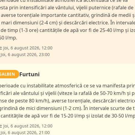
 perioade cu instabilitate atmosferică accentuată ce se va
ta prin intensificări ale vântului, vijelii puternice (rafale de
 averse torențiale importante cantitativ, grindină de medii ș
l mari dimensiuni (2-4 cm) și descărcări electrice. În interval
de timp (1-3 ore) cantitățile de apă vor fi de 25-40 l/mp și iz
50 l/mp.
:
Joi, 6 august 2026, 12:00
Joi, 6 august 2026, 23:00
Furtuni
GALBEN
 perioade cu instabilitate atmosferică ce se va manifesta pri
ficări ale vântului și vijelii (viteze la rafală de 50-70 km/h și p
nse de peste 80 km/h), averse torențiale, descărcări electric
 grindină de mici dimensiuni (1-2 cm). În intervale scurte de 
 cantitățile de apă vor fi de 15-20 l/mp și izolat de 30-50 l/mp
:
Joi, 6 august 2026, 12:00
Joi, 6 august 2026, 21:00