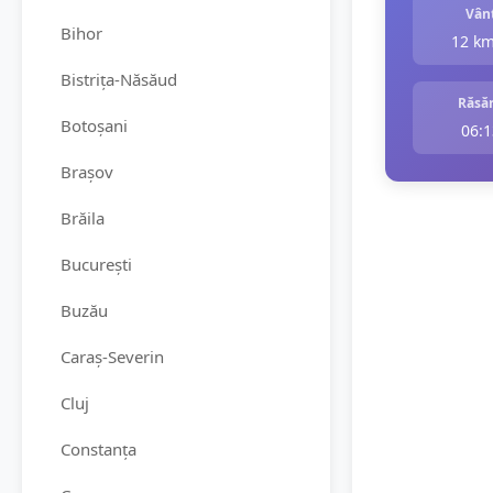
Vân
Bihor
12 k
Bistrița-Năsăud
Răsăr
Botoșani
06:1
Brașov
Brăila
București
Buzău
Caraș-Severin
Cluj
Constanța