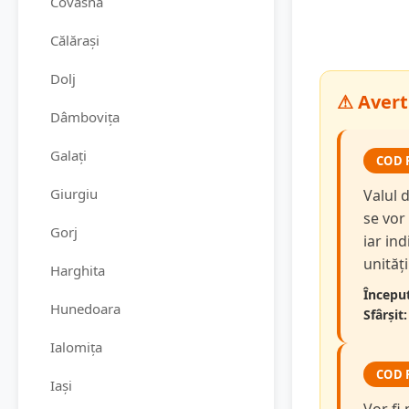
Covasna
Călărași
Dolj
⚠ Avert
Dâmbovița
Galați
COD 
Giurgiu
Valul 
se vor
Gorj
iar in
unităț
Harghita
Început
Hunedoara
Sfârșit:
Ialomița
COD 
Iași