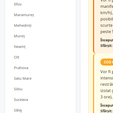
Vor fi
Ilfov
manifes
km/h),
Maramureș
posibi
scurte 
Mehedinți
peste 
Mureș
Început
Sfârșit:
Neamț
Olt
COD 
Prahova
Vor fi
intensi
Satu Mare
restrâ
Sibiu
izolat
3 ore),
Suceava
Început
Sălaj
Sfârșit: