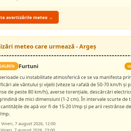
ate avertizările meteo →
tizări meteo care urmează - Argeș
Furtuni
GALBEN
U
 perioade cu instabilitate atmosferică ce se va manifesta pri
ficări ale vântului și vijelii (viteze la rafală de 50-70 km/h și p
nse de peste 80 km/h), averse torențiale, descărcări electric
 grindină de mici dimensiuni (1-2 cm). În intervale scurte de 
 cantitățile de apă vor fi de 15-20 l/mp și pe arii restrânse d
l/mp.
Vineri, 7 august 2026, 12:00
Vineri, 7 august 2026, 23:00