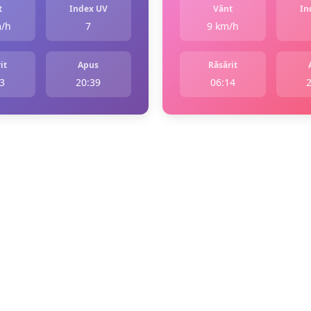
t
Index UV
Vânt
In
m/h
7
9 km/h
it
Apus
Răsărit
3
20:39
06:14