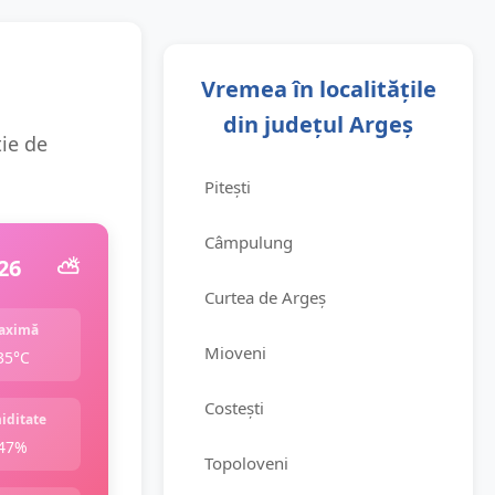
Vremea în localitățile
din județul Argeș
ție de
Pitești
Câmpulung
26
⛅️
Curtea de Argeș
aximă
Mioveni
35°C
Costești
iditate
47%
Topoloveni