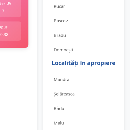
dex UV
Rucăr
7
Bascov
Apus
20:38
Bradu
Domnești
Localități în apropiere
Mândra
Șelăreasca
Bârla
Malu