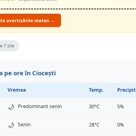
ate avertizările meteo →
e 7 zile
 pe ore în Ciocești
Vremea
Temp.
Precipit
🌙
Predominant senin
30°C
5%
🌙
Senin
28°C
0%