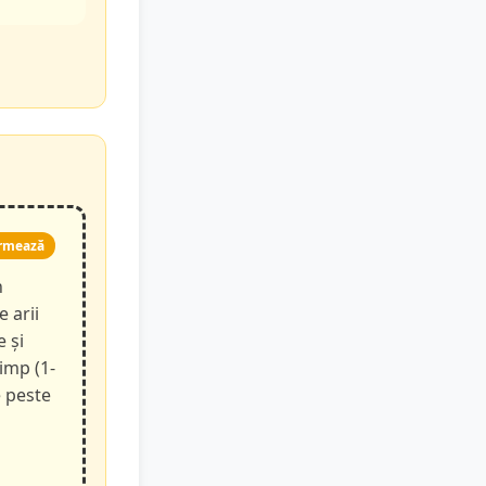
rmează
n
e arii
e și
timp (1-
e peste