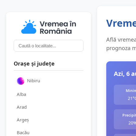
Vremea
Află vremea 
prognoza me
Orașe și județe
Azi, 6 
Nibiru
Mini
Alba
21°
Arad
Precipit
Argeș
20
Bacău