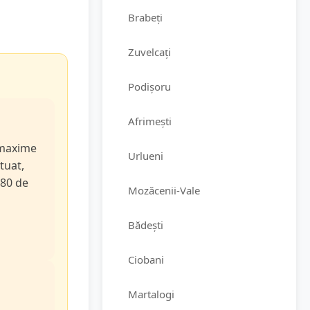
Brabeți
Zuvelcați
Podișoru
Afrimești
e maxime
Urlueni
tuat,
 80 de
Mozăcenii-Vale
Bădești
Ciobani
Martalogi