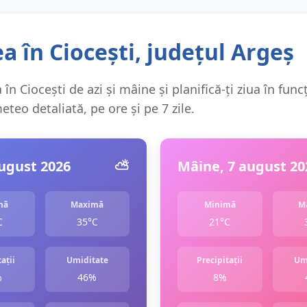
 în Ciocești, județul Argeș
în Ciocești de azi și mâine și planifică-ți ziua în func
teo detaliată, pe ore și pe 7 zile.
august 2026
⛅️
Mâine, 7 august 20
mă
Maximă
Minimă
M
C
35°C
21°C
ații
Umiditate
Precipitații
Um
%
46%
8%