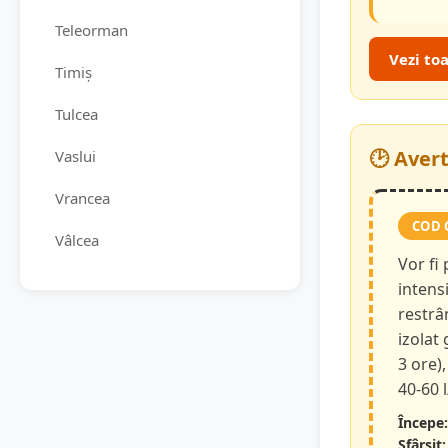
Teleorman
Vezi to
Timiș
Tulcea
🕑 Aver
Vaslui
Vrancea
COD 
Vâlcea
Vor fi
intensi
restrâ
izolat
3 ore),
40-60 
Începe:
Sfârșit: