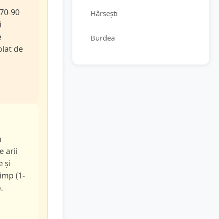
 70-90
Hârsești
i
e
Burdea
olat de
n
e arii
e și
timp (1-
.