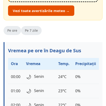
Vezi toate avertizările meteo →
Pe ore
Pe 7 zile
Vremea pe ore în Deagu de Sus
Ora
Vremea
Temp.
Precipitații
🌙
Senin
00:00
24°C
0%
🌙
Senin
01:00
23°C
0%
🌙
Senin
02:00
22°C
0%