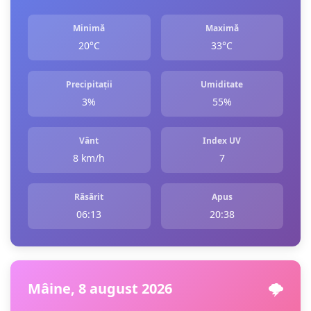
Minimă
Maximă
20°C
33°C
Precipitații
Umiditate
3%
55%
Vânt
Index UV
8 km/h
7
Răsărit
Apus
06:13
20:38
Mâine, 8 august 2026
🌩️