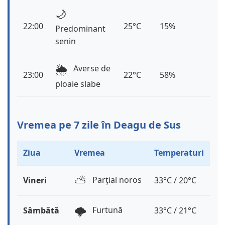
🌙
22:00
25°C
15%
Predominant
senin
🌦️
Averse de
23:00
22°C
58%
ploaie slabe
Vremea pe 7 zile în Deagu de Sus
Ziua
Vremea
Temperaturi
⛅️
Parțial noros
Vineri
33°C / 20°C
🌩️
Furtună
Sâmbătă
33°C / 21°C