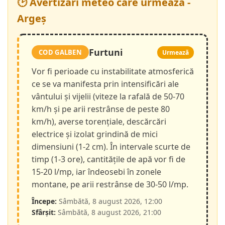
🕑 Avertizări meteo care urmează -
Argeș
Furtuni
COD GALBEN
Urmează
Vor fi perioade cu instabilitate atmosferică
ce se va manifesta prin intensificări ale
vântului și vijelii (viteze la rafală de 50-70
km/h și pe arii restrânse de peste 80
km/h), averse torențiale, descărcări
electrice și izolat grindină de mici
dimensiuni (1-2 cm). În intervale scurte de
timp (1-3 ore), cantitățile de apă vor fi de
15-20 l/mp, iar îndeosebi în zonele
montane, pe arii restrânse de 30-50 l/mp.
Începe:
Sâmbătă, 8 august 2026, 12:00
Sfârșit:
Sâmbătă, 8 august 2026, 21:00