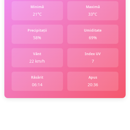
Minimă
Maximă
21°C
33°C
Precipitații
Umiditate
58%
69%
Vânt
Index UV
22 km/h
7
Răsărit
Apus
06:14
20:36