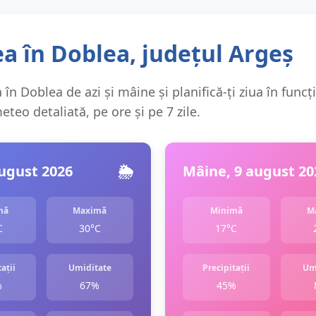
a în Doblea, județul Argeș
în Doblea de azi și mâine și planifică-ți ziua în funcț
teo detaliată, pe ore și pe 7 zile.
august 2026
🌦️
Mâine, 9 august 20
mă
Maximă
Minimă
M
C
30°C
17°C
ații
Umiditate
Precipitații
Um
%
67%
45%