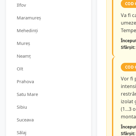
COD 
Ilfov
Va fi 
Maramureș
umezea
Temper
Mehedinți
Început
Mureș
Sfârșit:
Neamț
COD 
Olt
Vor fi
Prahova
intensi
restrâ
Satu Mare
izolat
Sibiu
(1...3 
montan
Suceava
Început
Sălaj
Sfârșit: