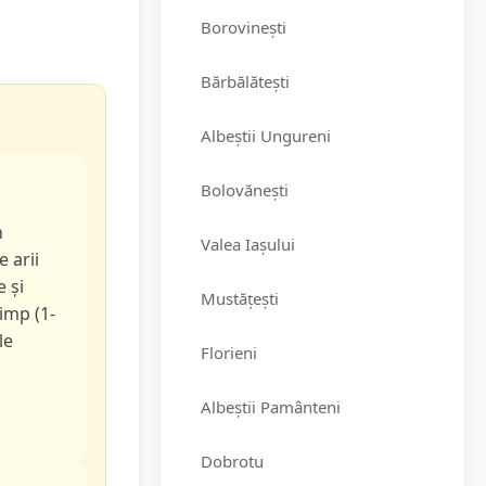
Borovinești
Bărbălătești
Albeștii Ungureni
Bolovănești
n
Valea Iașului
e arii
e și
Mustățești
timp (1-
le
Florieni
Albeștii Pamânteni
Dobrotu