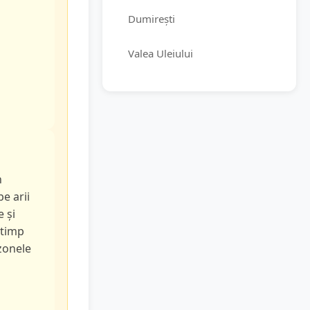
Dumirești
Valea Uleiului
n
pe arii
e și
 timp
 zonele