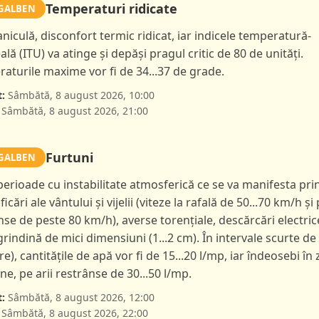
Temperaturi ridicate
GALBEN
caniculă, disconfort termic ridicat, iar indicele temperatură-
lă (ITU) va atinge și depăși pragul critic de 80 de unități.
aturile maxime vor fi de 34...37 de grade.
:
Sâmbătă, 8 august 2026, 10:00
Sâmbătă, 8 august 2026, 21:00
Furtuni
GALBEN
 perioade cu instabilitate atmosferică ce se va manifesta pri
ficări ale vântului și vijelii (viteze la rafală de 50...70 km/h și 
nse de peste 80 km/h), averse torențiale, descărcări electric
 grindină de mici dimensiuni (1...2 cm). În intervale scurte de
ore), cantitățile de apă vor fi de 15...20 l/mp, iar îndeosebi în
e, pe arii restrânse de 30...50 l/mp.
:
Sâmbătă, 8 august 2026, 12:00
Sâmbătă, 8 august 2026, 22:00