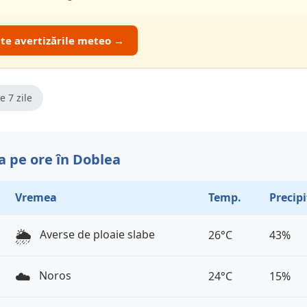
ate avertizările meteo →
e 7 zile
 pe ore în Doblea
Vremea
Temp.
Precipi
🌦️
Averse de ploaie slabe
26°C
43%
☁️
Noros
24°C
15%