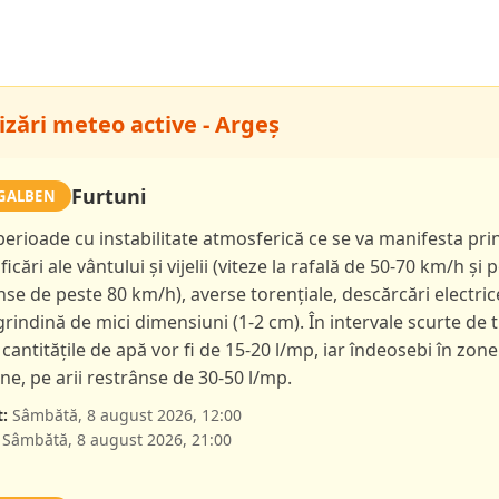
izări meteo active - Argeș
Furtuni
GALBEN
 perioade cu instabilitate atmosferică ce se va manifesta pri
ficări ale vântului și vijelii (viteze la rafală de 50-70 km/h și p
nse de peste 80 km/h), averse torențiale, descărcări electric
 grindină de mici dimensiuni (1-2 cm). În intervale scurte de 
 cantitățile de apă vor fi de 15-20 l/mp, iar îndeosebi în zone
e, pe arii restrânse de 30-50 l/mp.
:
Sâmbătă, 8 august 2026, 12:00
Sâmbătă, 8 august 2026, 21:00