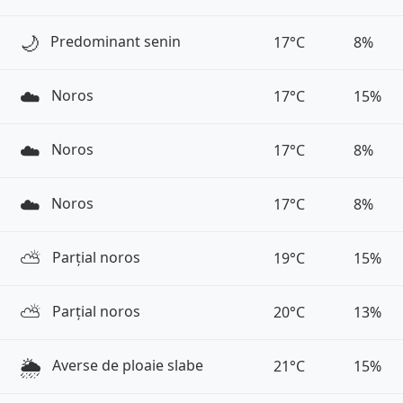
🌙
Predominant senin
17°C
8%
☁️
Noros
17°C
15%
☁️
Noros
17°C
8%
☁️
Noros
17°C
8%
⛅️
Parțial noros
19°C
15%
⛅️
Parțial noros
20°C
13%
🌦️
Averse de ploaie slabe
21°C
15%