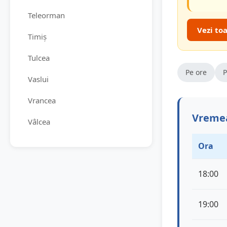
Teleorman
Vezi to
Timiș
Tulcea
Pe ore
P
Vaslui
Vrancea
Vremea
Vâlcea
Ora
18:00
19:00