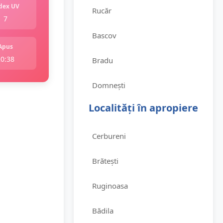
dex UV
Rucăr
7
Bascov
Apus
20:38
Bradu
Domnești
Localități în apropiere
Cerbureni
Brătești
Ruginoasa
Bădila