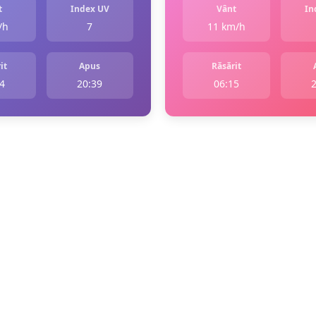
t
Index UV
Vânt
In
/h
7
11 km/h
it
Apus
Răsărit
4
20:39
06:15