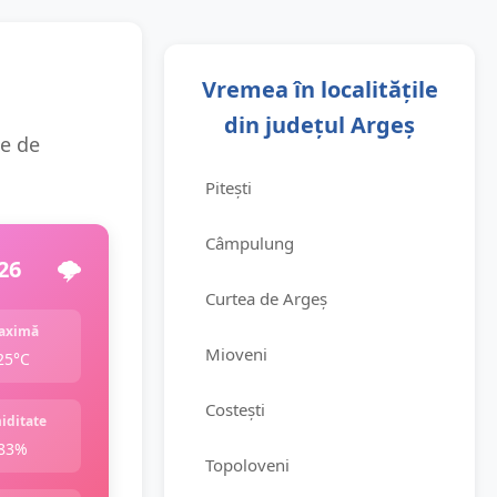
Vremea în localitățile
din județul Argeș
ie de
Pitești
Câmpulung
26
🌩️
Curtea de Argeș
aximă
Mioveni
25°C
Costești
iditate
83%
Topoloveni