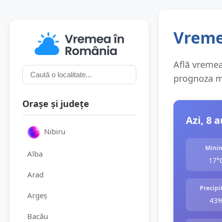
Vreme
Află vremea 
prognoza me
Orașe și județe
Azi, 8 
Nibiru
Mini
Alba
17°
Arad
Precipit
Argeș
43
Bacău