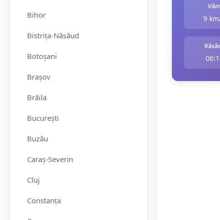
Vân
Bihor
9 km
Bistrița-Năsăud
Răsăr
Botoșani
06:1
Brașov
Brăila
București
Buzău
Caraș-Severin
Cluj
Constanța