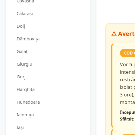
Covasna
Călărași
Dolj
⚠ Avert
Dâmbovița
Galați
COD 
Giurgiu
Vor fi
intensi
Gorj
restrâ
izolat
Harghita
3 ore),
Hunedoara
montan
Început
Ialomița
Sfârșit:
Iași