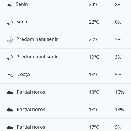
☀️
Senin
24°C
8%
🌙
Senin
22°C
0%
🌙
Predominant senin
20°C
5%
🌙
Predominant senin
19°C
3%
🌫️
Ceață
18°C
5%
☁️
Parțial noros
18°C
15%
☁️
Parțial noros
18°C
13%
☁️
Parțial noros
17°C
5%