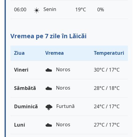
☀️
Senin
06:00
19°C
0%
Vremea pe 7 zile în Lăicăi
Ziua
Vremea
Temperaturi
☁️
Noros
Vineri
30°C / 17°C
☁️
Noros
Sâmbătă
28°C / 18°C
🌩️
Furtună
Duminică
24°C / 17°C
☁️
Noros
Luni
27°C / 17°C