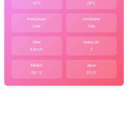
18°C
28°C
Precipitații
Umiditate
63%
74%
Vânt
Index UV
8 km/h
7
Răsărit
Apus
06:12
20:37