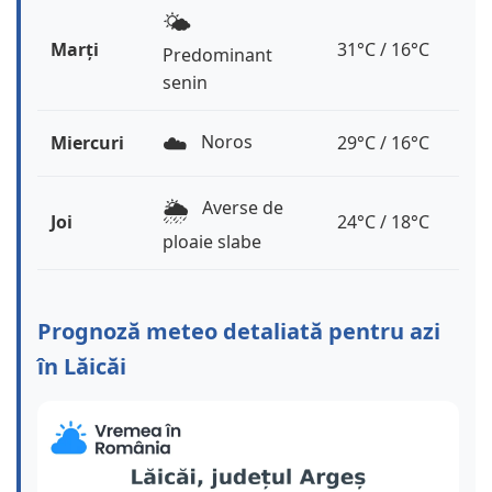
🌤️
Marți
31°C / 16°C
Predominant
senin
☁️
Noros
Miercuri
29°C / 16°C
🌦️
Averse de
Joi
24°C / 18°C
ploaie slabe
Prognoză meteo detaliată pentru azi
în Lăicăi