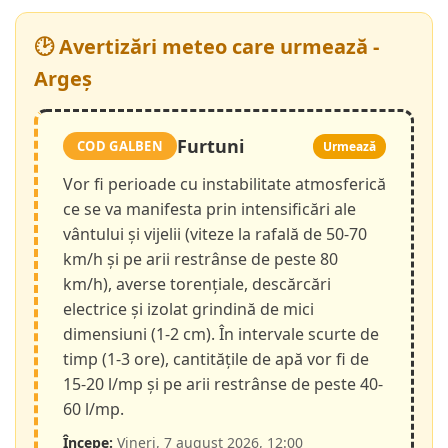
🕑 Avertizări meteo care urmează -
Argeș
Furtuni
COD GALBEN
Urmează
Vor fi perioade cu instabilitate atmosferică
ce se va manifesta prin intensificări ale
vântului și vijelii (viteze la rafală de 50-70
km/h și pe arii restrânse de peste 80
km/h), averse torențiale, descărcări
electrice și izolat grindină de mici
dimensiuni (1-2 cm). În intervale scurte de
timp (1-3 ore), cantitățile de apă vor fi de
15-20 l/mp și pe arii restrânse de peste 40-
60 l/mp.
Începe:
Vineri, 7 august 2026, 12:00