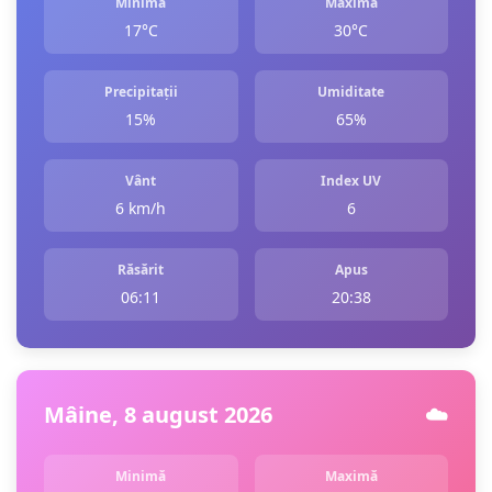
Minimă
Maximă
17°C
30°C
Precipitații
Umiditate
15%
65%
Vânt
Index UV
6 km/h
6
Răsărit
Apus
06:11
20:38
Mâine, 8 august 2026
☁️
Minimă
Maximă