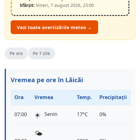
Sfârșit:
Vineri, 7 august 2026, 23:00
Vezi toate avertizările meteo →
Pe ore
Pe 7 zile
Vremea pe ore în Lăicăi
Ora
Vremea
Temp.
Precipitații
☀️
Senin
07:00
17°C
0%
🌤️