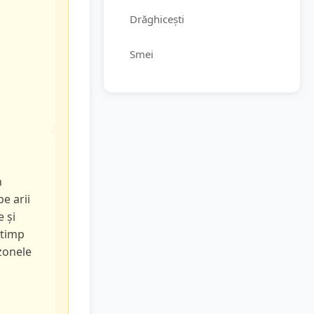
Drăghicești
Smei
n
pe arii
e și
 timp
 zonele