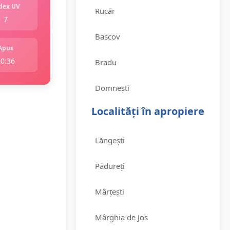
dex UV
Rucăr
7
Bascov
Apus
20:36
Bradu
Domnești
Localități în apropiere
Lăngești
Pădureți
Mârțești
Mârghia de Jos