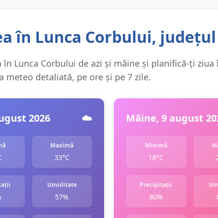
a în Lunca Corbului, județul
în Lunca Corbului de azi și mâine și planifică-ți ziua 
 meteo detaliată, pe ore și pe 7 zile.
august 2026
☁️
Mâine, 9 august 20
mă
Maximă
Minimă
M
C
33°C
18°C
ații
Umiditate
Precipitații
Um
%
57%
80%