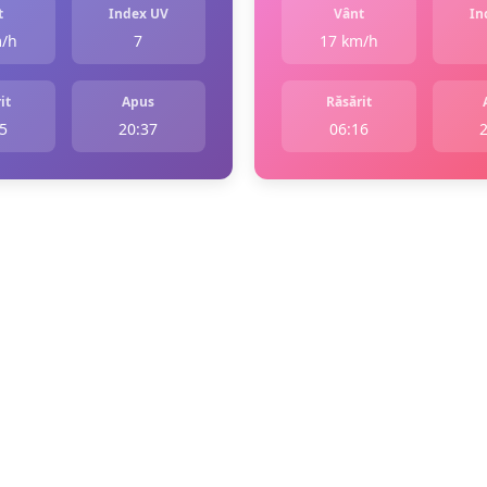
t
Index UV
Vânt
In
m/h
7
17 km/h
it
Apus
Răsărit
5
20:37
06:16