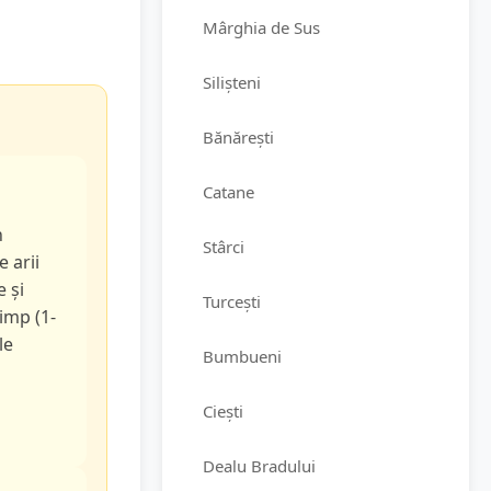
Mârghia de Sus
Silișteni
Bănărești
Catane
n
Stârci
e arii
e și
Turcești
timp (1-
le
Bumbueni
Ciești
Dealu Bradului