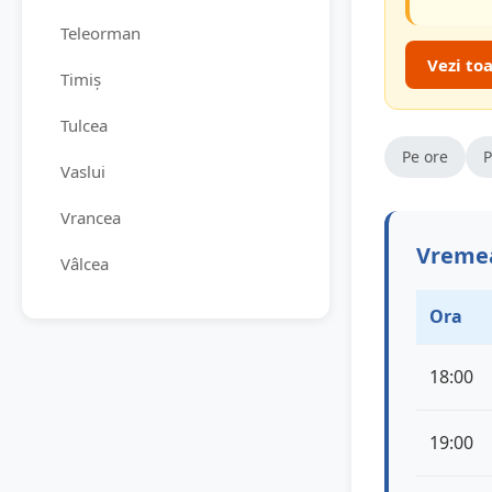
Teleorman
Vezi to
Timiș
Tulcea
Pe ore
P
Vaslui
Vrancea
Vremea
Vâlcea
Ora
18:00
19:00