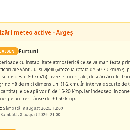
izări meteo active - Argeș
Furtuni
GALBEN
 perioade cu instabilitate atmosferică ce se va manifesta pri
ficări ale vântului și vijelii (viteze la rafală de 50-70 km/h și p
nse de peste 80 km/h), averse torențiale, descărcări electric
 grindină de mici dimensiuni (1-2 cm). În intervale scurte de 
 cantitățile de apă vor fi de 15-20 l/mp, iar îndeosebi în zone
e, pe arii restrânse de 30-50 l/mp.
:
Sâmbătă, 8 august 2026, 12:00
Sâmbătă, 8 august 2026, 21:00