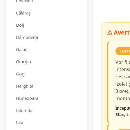
Covasna
Călărași
Dolj
⚠ Avert
Dâmbovița
Galați
COD 
Giurgiu
Vor fi
intensi
Gorj
restrâ
izolat
Harghita
3 ore),
Hunedoara
montan
Început
Ialomița
Sfârșit:
Iași