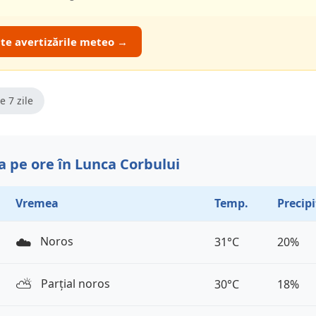
ate avertizările meteo →
e 7 zile
 pe ore în Lunca Corbului
Vremea
Temp.
Precipi
☁️
Noros
31°C
20%
⛅️
Parțial noros
30°C
18%