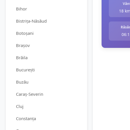
Vân
Bihor
18 k
Bistrița-Năsăud
Răsăr
Botoșani
06:1
Brașov
Brăila
București
Buzău
Caraș-Severin
Cluj
Constanța