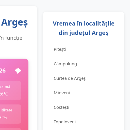
 Argeș
Vremea în localitățile
din județul Argeș
în funcție
Pitești
Câmpulung
26
🌩️
Curtea de Argeș
aximă
Mioveni
26°C
Costești
iditate
82%
Topoloveni