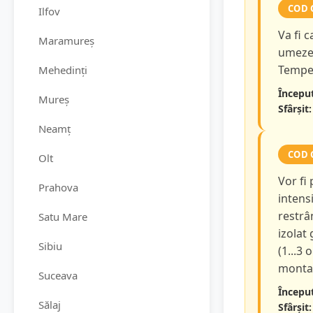
COD 
Ilfov
Va fi 
Maramureș
umezea
Temper
Mehedinți
Început
Mureș
Sfârșit:
Neamț
COD 
Olt
Vor fi
Prahova
intensi
restrâ
Satu Mare
izolat
Sibiu
(1...3 
montan
Suceava
Început
Sălaj
Sfârșit: