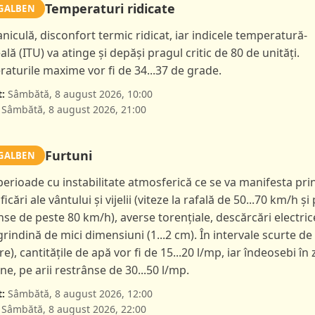
Temperaturi ridicate
GALBEN
caniculă, disconfort termic ridicat, iar indicele temperatură-
lă (ITU) va atinge și depăși pragul critic de 80 de unități.
aturile maxime vor fi de 34...37 de grade.
:
Sâmbătă, 8 august 2026, 10:00
Sâmbătă, 8 august 2026, 21:00
Furtuni
GALBEN
 perioade cu instabilitate atmosferică ce se va manifesta pri
ficări ale vântului și vijelii (viteze la rafală de 50...70 km/h și 
nse de peste 80 km/h), averse torențiale, descărcări electric
 grindină de mici dimensiuni (1...2 cm). În intervale scurte de
ore), cantitățile de apă vor fi de 15...20 l/mp, iar îndeosebi în
e, pe arii restrânse de 30...50 l/mp.
:
Sâmbătă, 8 august 2026, 12:00
Sâmbătă, 8 august 2026, 22:00