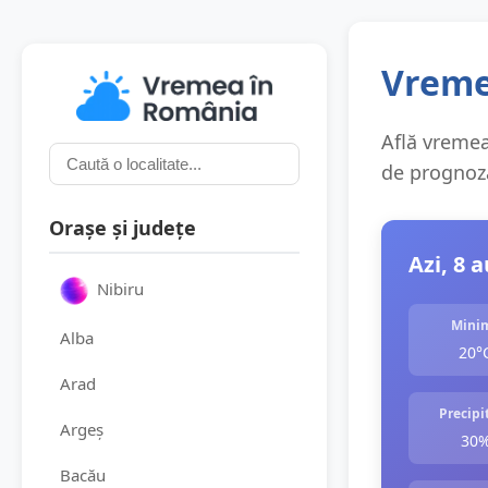
Vreme
Află vremea 
de prognoza
Orașe și județe
Azi, 8 
Nibiru
Mini
Alba
20°
Arad
Precipit
Argeș
30
Bacău