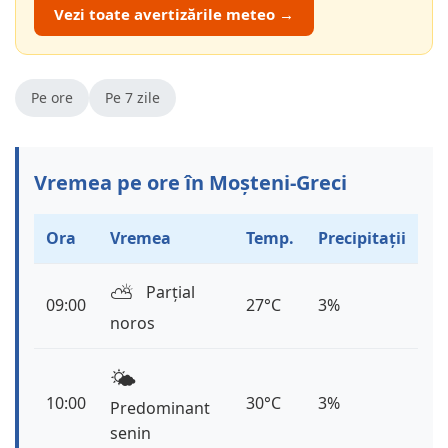
Vezi toate avertizările meteo →
Pe ore
Pe 7 zile
Vremea pe ore în Moșteni-Greci
Ora
Vremea
Temp.
Precipitații
⛅️
Parțial
09:00
27°C
3%
noros
🌤️
10:00
30°C
3%
Predominant
senin