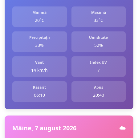
Minimă
Maximă
20°C
33°C
Precipitații
Umiditate
33%
52%
Vânt
Index UV
14 km/h
7
Răsărit
Apus
06:10
20:40
Mâine, 7 august 2026
☁️