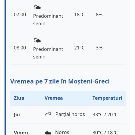
🌤️
07:00
18°C
8%
Predominant
senin
🌤️
08:00
21°C
3%
Predominant
senin
Vremea pe 7 zile în Moșteni-Greci
Ziua
Vremea
Temperaturi
⛅️
Parțial noros
Joi
33°C / 20°C
☁️
Noros
Vineri
30°C / 18°C