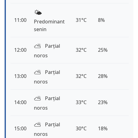
🌤️
11:00
31°C
8%
Predominant
senin
⛅️
Parțial
12:00
32°C
25%
noros
⛅️
Parțial
13:00
32°C
28%
noros
⛅️
Parțial
14:00
33°C
23%
noros
⛅️
Parțial
15:00
30°C
18%
noros