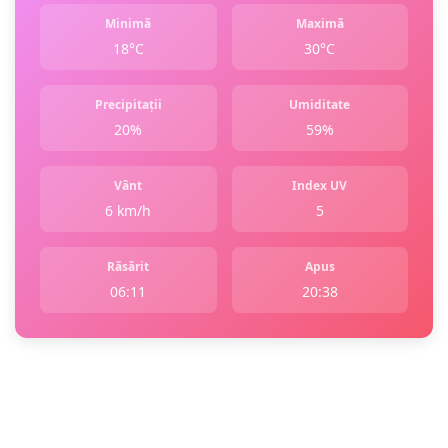
Minimă
Maximă
18°C
30°C
Precipitații
Umiditate
20%
59%
Vânt
Index UV
6 km/h
5
Răsărit
Apus
06:11
20:38