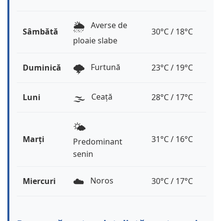
🌦️
Averse de
Sâmbătă
30°C / 18°C
ploaie slabe
🌩️
Furtună
Duminică
23°C / 19°C
🌫️
Ceață
Luni
28°C / 17°C
🌤️
Marți
31°C / 16°C
Predominant
senin
☁️
Noros
Miercuri
30°C / 17°C