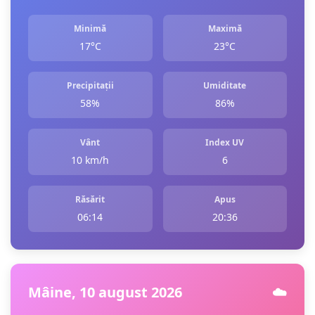
Minimă
Maximă
17°C
23°C
Precipitații
Umiditate
58%
86%
Vânt
Index UV
10 km/h
6
Răsărit
Apus
06:14
20:36
Mâine, 10 august 2026
☁️