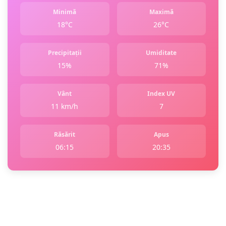
Minimă
Maximă
18°C
26°C
Precipitații
Umiditate
15%
71%
Vânt
Index UV
11 km/h
7
Răsărit
Apus
06:15
20:35