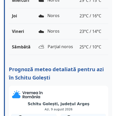
☁️
Noros
Miercuri
29°C / 15°C
☁️
Noros
Joi
23°C / 16°C
☁️
Noros
Vineri
23°C / 14°C
⛅️
Parțial noros
Sâmbătă
25°C / 10°C
Prognoză meteo detaliată pentru azi
în Schitu Golești