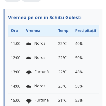
Vremea pe ore în Schitu Golești
Ora
Vremea
Temp.
Precipitații
☁️
Noros
11:00
22°C
40%
☁️
Noros
12:00
22°C
50%
🌩️
Furtună
13:00
22°C
48%
☁️
Noros
14:00
23°C
58%
🌩️
Furtună
15:00
21°C
53%