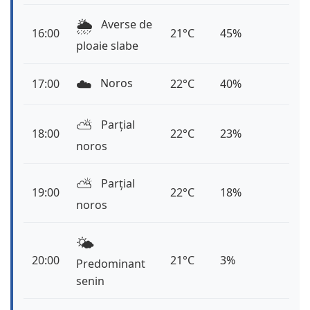
🌦️
Averse de
16:00
21°C
45%
ploaie slabe
☁️
Noros
17:00
22°C
40%
⛅️
Parțial
18:00
22°C
23%
noros
⛅️
Parțial
19:00
22°C
18%
noros
🌤️
20:00
21°C
3%
Predominant
senin