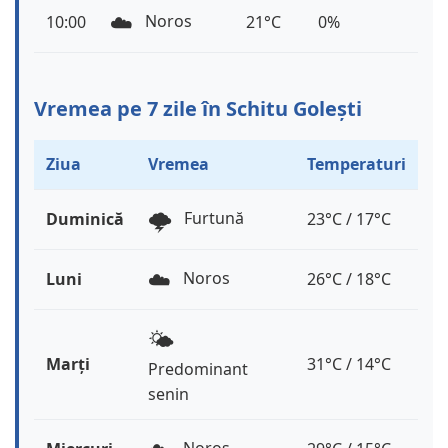
☁️
Noros
10:00
21°C
0%
Vremea pe 7 zile în Schitu Golești
Ziua
Vremea
Temperaturi
🌩️
Furtună
Duminică
23°C / 17°C
☁️
Noros
Luni
26°C / 18°C
🌤️
Marți
31°C / 14°C
Predominant
senin