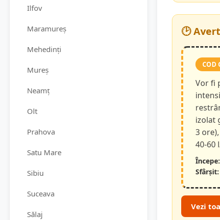
Ilfov
Maramureș
🕑 Aver
Mehedinți
COD 
Mureș
Vor fi
Neamț
intensi
restrâ
Olt
izolat
Prahova
3 ore),
40-60 
Satu Mare
Începe:
Sfârșit:
Sibiu
Suceava
Vezi to
Sălaj