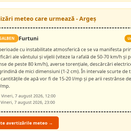
tizări meteo care urmează - Argeș
Furtuni
GALBEN
U
 perioade cu instabilitate atmosferică ce se va manifesta pri
ficări ale vântului și vijelii (viteze la rafală de 50-70 km/h și p
nse de peste 80 km/h), averse torențiale, descărcări electric
 grindină de mici dimensiuni (1-2 cm). În intervale scurte de 
 cantitățile de apă vor fi de 15-20 l/mp și pe arii restrânse d
l/mp.
Vineri, 7 august 2026, 12:00
Vineri, 7 august 2026, 23:00
ate avertizările meteo →