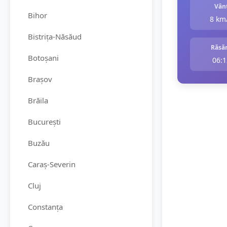
Vân
Bihor
8 km
Bistrița-Năsăud
Răsăr
Botoșani
06:1
Brașov
Brăila
București
Buzău
Caraș-Severin
Cluj
Constanța