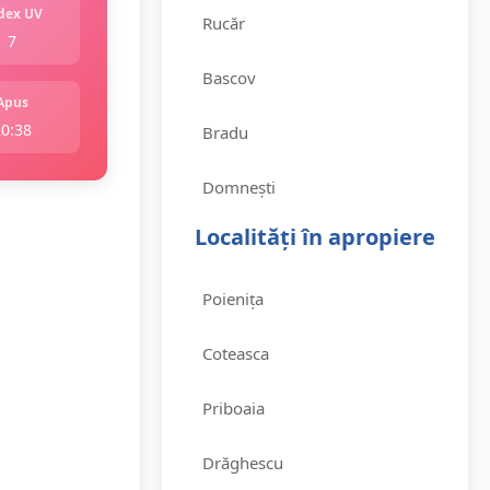
dex UV
Rucăr
7
Bascov
Apus
20:38
Bradu
Domnești
Localități în apropiere
Poienița
Coteasca
Priboaia
Drăghescu