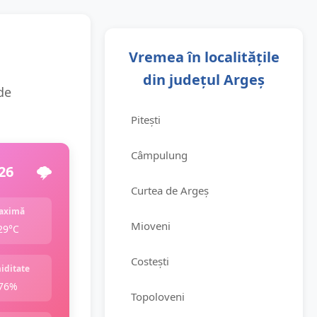
Vremea în localitățile
din județul Argeș
 de
Pitești
Câmpulung
26
🌩️
Curtea de Argeș
aximă
Mioveni
29°C
Costești
iditate
76%
Topoloveni