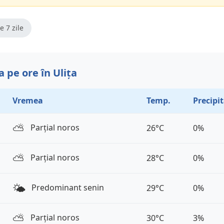
e 7 zile
 pe ore în Ulița
Vremea
Temp.
Precipit
⛅️
Parțial noros
26°C
0%
⛅️
Parțial noros
28°C
0%
🌤️
Predominant senin
29°C
0%
⛅️
Parțial noros
30°C
3%