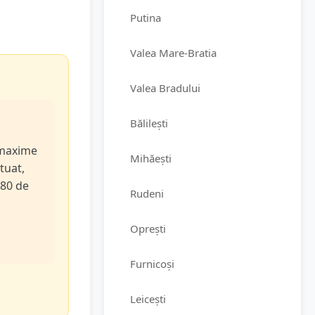
Putina
Valea Mare-Bratia
Valea Bradului
Bălilești
e maxime
Mihăești
tuat,
 80 de
Rudeni
Oprești
Furnicoși
Leicești