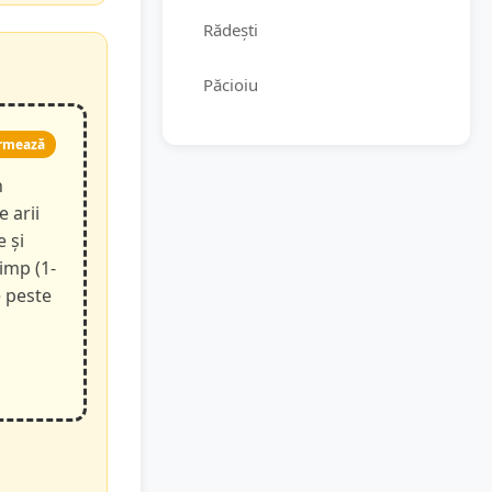
Rădești
Păcioiu
rmează
n
e arii
e și
timp (1-
e peste