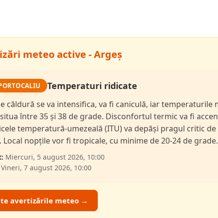
izări meteo active - Argeș
Temperaturi ridicate
PORTOCALIU
de căldură se va intensifica, va fi caniculă, iar temperaturil
 situa între 35 și 38 de grade. Disconfortul termic va fi accen
dicele temperatură-umezeală (ITU) va depăși pragul critic de
i. Local nopțile vor fi tropicale, cu minime de 20-24 de grade.
:
Miercuri, 5 august 2026, 10:00
Vineri, 7 august 2026, 10:00
ate avertizările meteo →