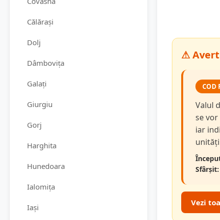
Covasna
Călărași
Dolj
⚠ Avert
Dâmbovița
Galați
COD 
Giurgiu
Valul 
se vor
Gorj
iar in
unităț
Harghita
Început
Hunedoara
Sfârșit:
Ialomița
Vezi to
Iași