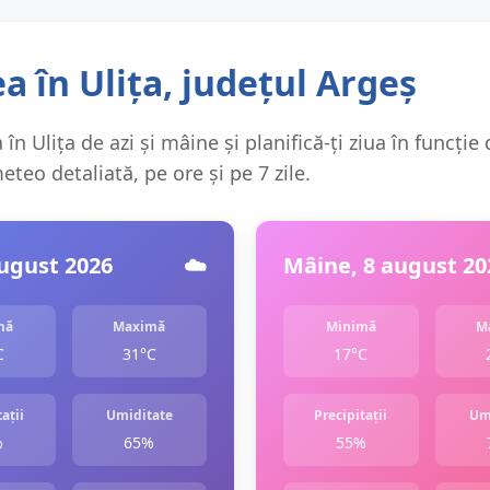
 în Ulița, județul Argeș
în Ulița de azi și mâine și planifică-ți ziua în funcție
teo detaliată, pe ore și pe 7 zile.
august 2026
☁️
Mâine, 8 august 20
mă
Maximă
Minimă
M
C
31°C
17°C
ații
Umiditate
Precipitații
Um
%
65%
55%