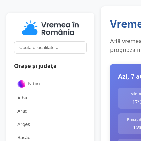
Vremea
Află vremea 
prognoza me
Orașe și județe
Azi, 7 
Nibiru
Mini
Alba
17°
Arad
Precipit
Argeș
15
Bacău