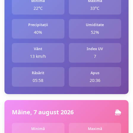
Minimă
Maximă
22°C
33°C
Precipitații
Umiditate
40%
52%
Vânt
Index UV
13 km/h
7
Răsărit
Apus
05:58
20:36
Mâine, 7 august 2026
🌦️
Minimă
Maximă