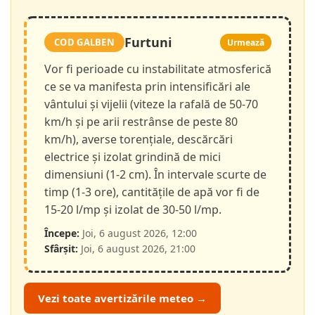
Furtuni
COD GALBEN
Urmează
Vor fi perioade cu instabilitate atmosferică
ce se va manifesta prin intensificări ale
vântului și vijelii (viteze la rafală de 50-70
km/h și pe arii restrânse de peste 80
km/h), averse torențiale, descărcări
electrice și izolat grindină de mici
dimensiuni (1-2 cm). În intervale scurte de
timp (1-3 ore), cantitățile de apă vor fi de
15-20 l/mp și izolat de 30-50 l/mp.
Începe:
Joi, 6 august 2026, 12:00
Sfârșit:
Joi, 6 august 2026, 21:00
Vezi toate avertizările meteo →