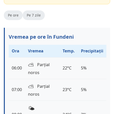
Pe ore
Pe 7 zile
Vremea pe ore în Fundeni
Ora
Vremea
Temp.
Precipitații
⛅️
Parțial
06:00
22°C
5%
noros
⛅️
Parțial
07:00
23°C
5%
noros
🌤️