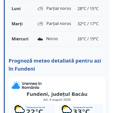
⛅️
Parțial noros
Luni
28°C / 15°C
⛅️
Parțial noros
Marți
32°C / 17°C
☁️
Noros
Miercuri
26°C / 19°C
Prognoză meteo detaliată pentru azi
în Fundeni