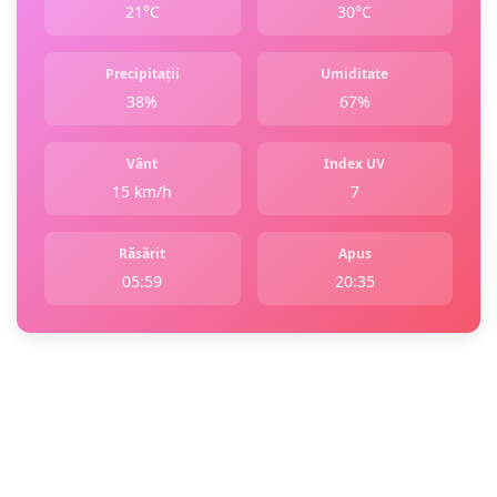
21°C
30°C
Precipitații
Umiditate
38%
67%
Vânt
Index UV
15 km/h
7
Răsărit
Apus
05:59
20:35