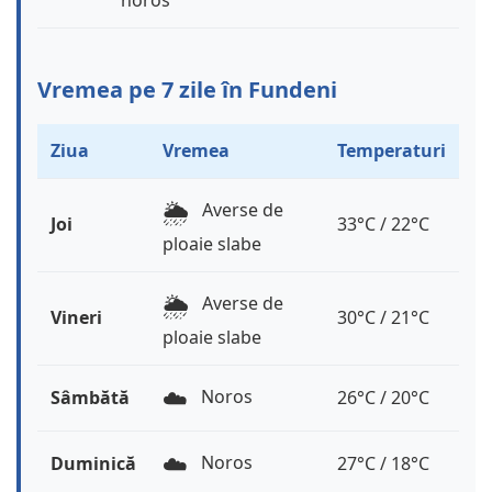
noros
Vremea pe 7 zile în Fundeni
Ziua
Vremea
Temperaturi
🌦️
Averse de
Joi
33°C / 22°C
ploaie slabe
🌦️
Averse de
Vineri
30°C / 21°C
ploaie slabe
☁️
Noros
Sâmbătă
26°C / 20°C
☁️
Noros
Duminică
27°C / 18°C