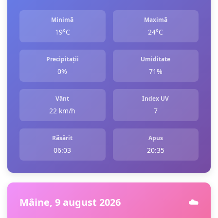
Minimă
Maximă
19°C
24°C
Precipitații
Umiditate
0%
71%
Vânt
Index UV
22 km/h
7
Răsărit
Apus
06:03
20:35
Mâine, 9 august 2026
☁️