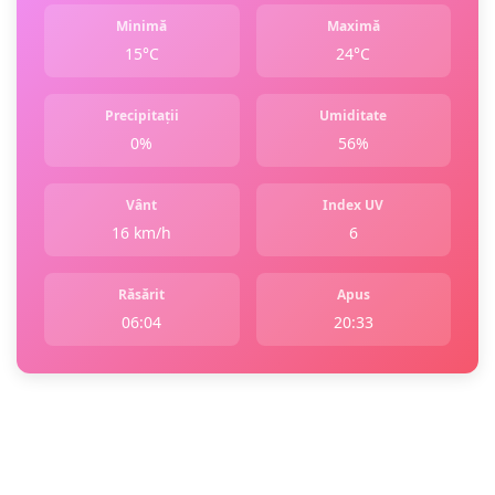
Minimă
Maximă
15°C
24°C
Precipitații
Umiditate
0%
56%
Vânt
Index UV
16 km/h
6
Răsărit
Apus
06:04
20:33