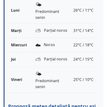
🌤️
Luni
26°C / 11°C
Predominant
senin
⛅️
Parțial noros
Marți
31°C / 14°C
☁️
Noros
Miercuri
22°C / 18°C
⛅️
Parțial noros
Joi
24°C / 15°C
🌤️
Vineri
25°C / 10°C
Predominant
senin
Prognoză meteo detaliată pentru azi