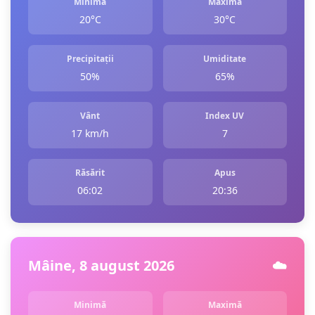
Minimă
Maximă
20°C
30°C
Precipitații
Umiditate
50%
65%
Vânt
Index UV
17 km/h
7
Răsărit
Apus
06:02
20:36
Mâine, 8 august 2026
☁️
Minimă
Maximă