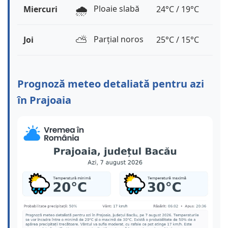
🌧️
Ploaie slabă
Miercuri
24°C / 19°C
⛅️
Parțial noros
Joi
25°C / 15°C
Prognoză meteo detaliată pentru azi
în Prajoaia