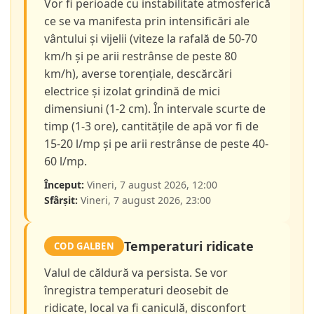
Vor fi perioade cu instabilitate atmosferică
ce se va manifesta prin intensificări ale
vântului și vijelii (viteze la rafală de 50-70
km/h și pe arii restrânse de peste 80
km/h), averse torențiale, descărcări
electrice și izolat grindină de mici
dimensiuni (1-2 cm). În intervale scurte de
timp (1-3 ore), cantitățile de apă vor fi de
15-20 l/mp și pe arii restrânse de peste 40-
60 l/mp.
Început:
Vineri, 7 august 2026, 12:00
Sfârșit:
Vineri, 7 august 2026, 23:00
Temperaturi ridicate
COD GALBEN
Valul de căldură va persista. Se vor
înregistra temperaturi deosebit de
ridicate, local va fi caniculă, disconfort