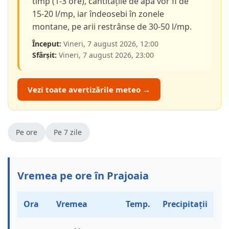
timp (1-3 ore), cantitățile de apă vor fi de
15-20 l/mp, iar îndeosebi în zonele
montane, pe arii restrânse de 30-50 l/mp.
Început:
Vineri, 7 august 2026, 12:00
Sfârșit:
Vineri, 7 august 2026, 23:00
Vezi toate avertizările meteo →
Pe ore
Pe 7 zile
Vremea pe ore în Prajoaia
Ora
Vremea
Temp.
Precipitații