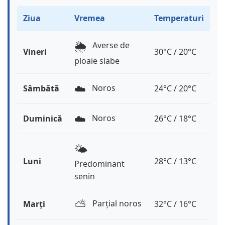
Ziua
Vremea
Temperaturi
🌦️
Averse de
Vineri
30°C / 20°C
ploaie slabe
☁️
Noros
Sâmbătă
24°C / 20°C
☁️
Noros
Duminică
26°C / 18°C
🌤️
Luni
28°C / 13°C
Predominant
senin
⛅️
Parțial noros
Marți
32°C / 16°C