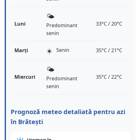
🌤️
Luni
33°C / 20°C
Predominant
senin
☀️
Senin
Marți
35°C / 21°C
🌤️
Miercuri
35°C / 22°C
Predominant
senin
Prognoză meteo detaliată pentru azi
în Brătești