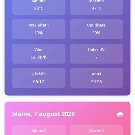
Minimă
Maximă
23°C
37°C
Precipitații
Umiditate
19%
30%
Vânt
Index UV
19 km/h
7
Răsărit
Apus
06:17
20:56
Mâine, 7 august 2026
🌧️
Minimă
Maximă