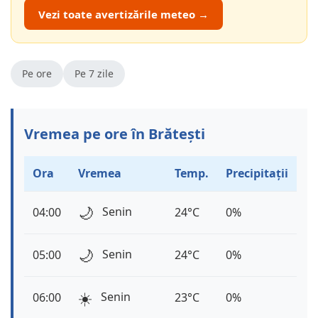
Vezi toate avertizările meteo →
Pe ore
Pe 7 zile
Vremea pe ore în Brătești
Ora
Vremea
Temp.
Precipitații
🌙
Senin
04:00
24°C
0%
🌙
Senin
05:00
24°C
0%
☀️
Senin
06:00
23°C
0%