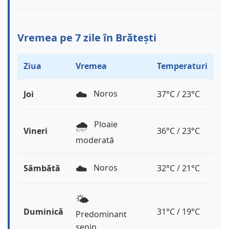
Vremea pe 7 zile în Brătești
Ziua
Vremea
Temperaturi
☁️
Noros
Joi
37°C / 23°C
🌧️
Ploaie
Vineri
36°C / 23°C
moderată
☁️
Noros
Sâmbătă
32°C / 21°C
🌤️
Duminică
31°C / 19°C
Predominant
senin