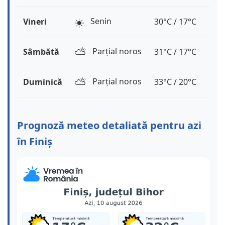
☀️
Senin
Vineri
30°C / 17°C
⛅️
Parțial noros
Sâmbătă
31°C / 17°C
⛅️
Parțial noros
Duminică
33°C / 20°C
Prognoză meteo detaliată pentru azi
în Finiș