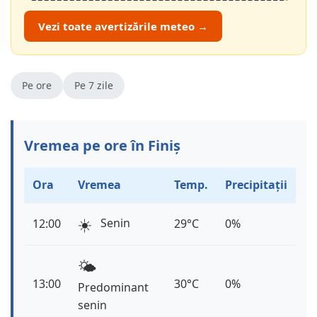
Vezi toate avertizările meteo →
Pe ore
Pe 7 zile
Vremea pe ore în Finiș
Ora
Vremea
Temp.
Precipitații
☀️
Senin
12:00
29°C
0%
🌤️
13:00
30°C
0%
Predominant
senin