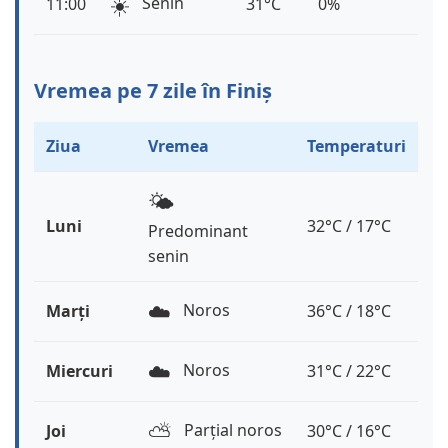
☀️
Senin
11:00
31°C
0%
Vremea pe 7 zile în Finiș
Ziua
Vremea
Temperaturi
🌤️
Luni
32°C / 17°C
Predominant
senin
☁️
Noros
Marți
36°C / 18°C
☁️
Noros
Miercuri
31°C / 22°C
⛅️
Parțial noros
Joi
30°C / 16°C