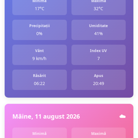
Minimă
Maximă
17°C
32°C
Precipitații
Umiditate
0%
41%
Vânt
Index UV
9 km/h
7
Răsărit
Apus
06:22
20:49
Mâine, 11 august 2026
☁️
Minimă
Maximă