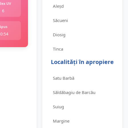
dex UV
Aleșd
6
Săcueni
Apus
20:54
Diosig
Tinca
Localități în apropiere
Satu Barbă
Săldăbagiu de Barcău
Suiug
Margine