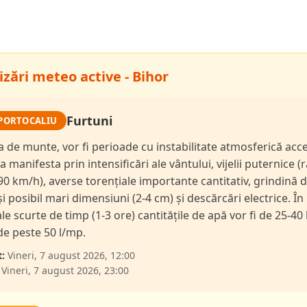
zări meteo active - Bihor
Furtuni
PORTOCALIU
a de munte, vor fi perioade cu instabilitate atmosferică acc
a manifesta prin intensificări ale vântului, vijelii puternice (
90 km/h), averse torențiale importante cantitativ, grindină 
și posibil mari dimensiuni (2-4 cm) și descărcări electrice. În
le scurte de timp (1-3 ore) cantitățile de apă vor fi de 25-40 
 de peste 50 l/mp.
:
Vineri, 7 august 2026, 12:00
Vineri, 7 august 2026, 23:00