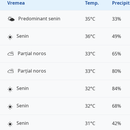
Vremea
Temp.
Precipit
🌤️
Predominant senin
35°C
33%
☀️
Senin
36°C
49%
⛅️
Parțial noros
33°C
65%
⛅️
Parțial noros
33°C
80%
☀️
Senin
32°C
84%
☀️
Senin
32°C
68%
☀️
Senin
31°C
42%