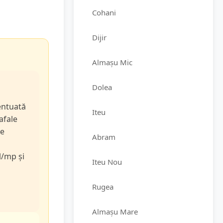
Cohani
Dijir
Almașu Mic
Dolea
entuată
Iteu
rafale
de
Abram
l/mp și
Iteu Nou
Rugea
Almașu Mare