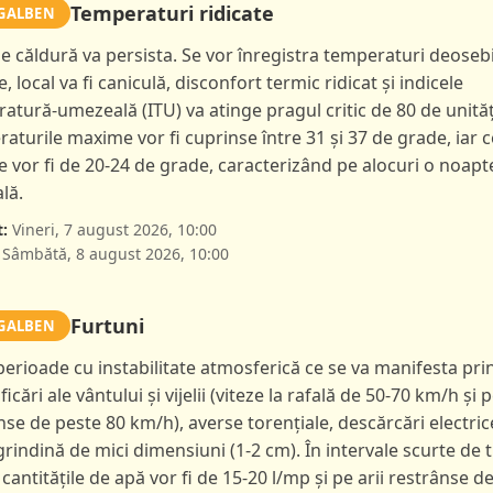
Temperaturi ridicate
GALBEN
de căldură va persista. Se vor înregistra temperaturi deoseb
e, local va fi caniculă, disconfort termic ridicat și indicele
atură-umezeală (ITU) va atinge pragul critic de 80 de unităț
aturile maxime vor fi cuprinse între 31 și 37 de grade, iar c
 vor fi de 20-24 de grade, caracterizând pe alocuri o noapt
lă.
:
Vineri, 7 august 2026, 10:00
Sâmbătă, 8 august 2026, 10:00
Furtuni
GALBEN
 perioade cu instabilitate atmosferică ce se va manifesta pri
ficări ale vântului și vijelii (viteze la rafală de 50-70 km/h și p
nse de peste 80 km/h), averse torențiale, descărcări electric
 grindină de mici dimensiuni (1-2 cm). În intervale scurte de 
 cantitățile de apă vor fi de 15-20 l/mp și pe arii restrânse d