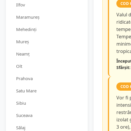
COD 
Ilfov
Valul 
Maramureș
ridicat
temper
Mehedinți
Temper
Mureș
minime
tropica
Neamț
Început
Olt
Sfârșit:
Prahova
COD 
Satu Mare
Vor fi
Sibiu
intensi
restrâ
Suceava
izolat
3 ore),
Sălaj