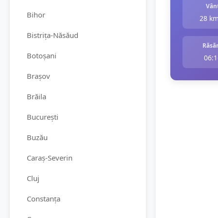
Vân
Bihor
28 k
Bistrița-Năsăud
Răsăr
Botoșani
06:1
Brașov
Brăila
București
Buzău
Caraș-Severin
Cluj
Constanța