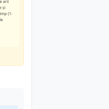
e arii
e și
timp (1-
le