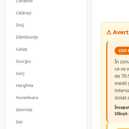
Covasna
Călărași
Dolj
⚠ Averti
Dâmbovița
Galați
COD 
Giurgiu
În zon
ce se v
Gorj
de 70-
medii 
Harghita
interva
Hunedoara
izolat
Început
Ialomița
Sfârșit:
Iași