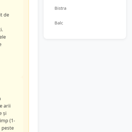
Bistra
it de
Balc
i.
ele
e
n
e arii
e și
timp (1-
e peste