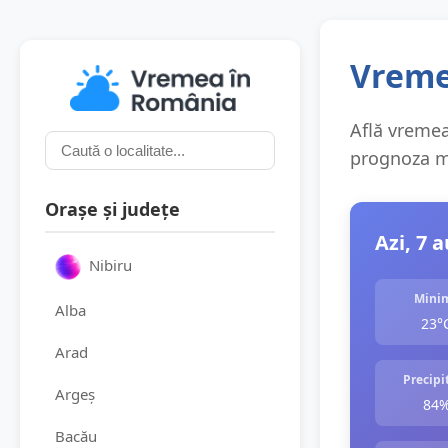
Vreme
Află vremea 
prognoza me
Orașe și județe
Azi, 7 
Nibiru
Mini
Alba
23°
Arad
Precipit
Argeș
84
Bacău