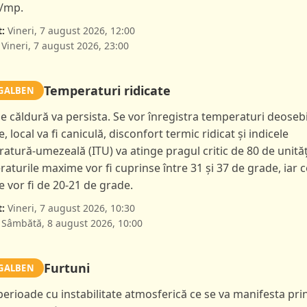
l/mp.
:
Vineri, 7 august 2026, 12:00
Vineri, 7 august 2026, 23:00
Temperaturi ridicate
GALBEN
de căldură va persista. Se vor înregistra temperaturi deoseb
e, local va fi caniculă, disconfort termic ridicat și indicele
atură-umezeală (ITU) va atinge pragul critic de 80 de unităț
aturile maxime vor fi cuprinse între 31 și 37 de grade, iar c
 vor fi de 20-21 de grade.
:
Vineri, 7 august 2026, 10:30
Sâmbătă, 8 august 2026, 10:00
Furtuni
GALBEN
 perioade cu instabilitate atmosferică ce se va manifesta pri