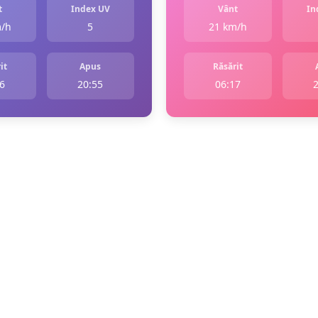
t
Index UV
Vânt
In
m/h
5
21 km/h
it
Apus
Răsărit
6
20:55
06:17