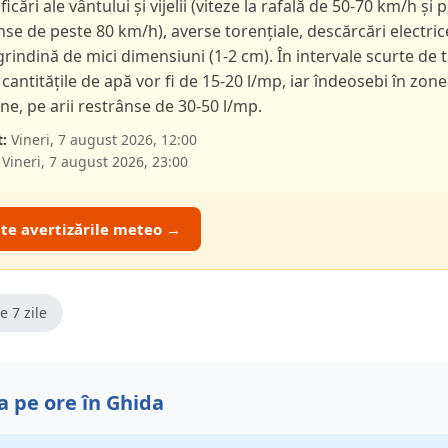
ficări ale vântului și vijelii (viteze la rafală de 50-70 km/h și p
nse de peste 80 km/h), averse torențiale, descărcări electric
 grindină de mici dimensiuni (1-2 cm). În intervale scurte de 
 cantitățile de apă vor fi de 15-20 l/mp, iar îndeosebi în zone
e, pe arii restrânse de 30-50 l/mp.
:
Vineri, 7 august 2026, 12:00
Vineri, 7 august 2026, 23:00
ate avertizările meteo →
e 7 zile
 pe ore în Ghida