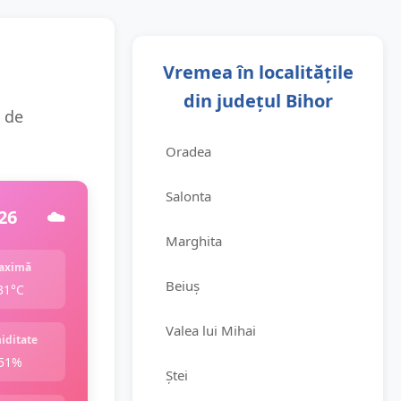
Vremea în localitățile
din județul Bihor
e de
Oradea
Salonta
26
☁️
Marghita
aximă
Beiuș
31°C
Valea lui Mihai
iditate
51%
Ștei