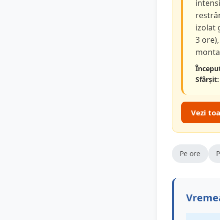
intensi
restrâ
izolat
3 ore),
montan
Început
Sfârșit:
Vezi to
Pe ore
P
Vremea