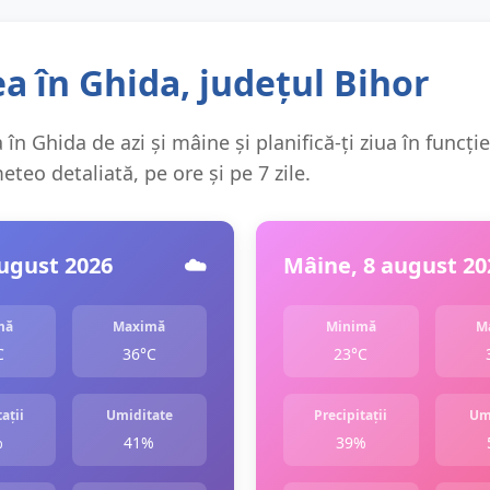
a în Ghida, județul Bihor
în Ghida de azi și mâine și planifică-ți ziua în funcți
teo detaliată, pe ore și pe 7 zile.
august 2026
☁️
Mâine, 8 august 20
mă
Maximă
Minimă
M
C
36°C
23°C
ații
Umiditate
Precipitații
Um
%
41%
39%