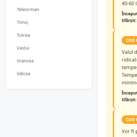
40-60 
Teleorman
Început
Sfârșit:
Timiș
Tulcea
COD 
Vaslui
Valul 
ridicat
Vrancea
temper
Vâlcea
Temper
minime
Început
Sfârșit:
COD 
Vor fi