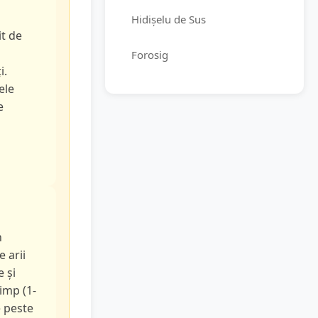
Hidișelu de Sus
it de
Forosig
i.
ele
e
n
e arii
e și
timp (1-
e peste