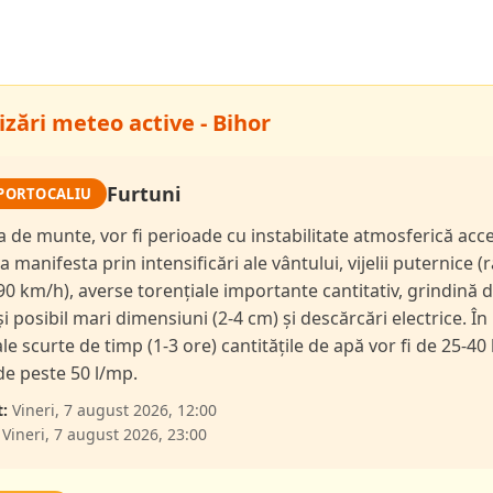
zări meteo active - Bihor
Furtuni
PORTOCALIU
a de munte, vor fi perioade cu instabilitate atmosferică acc
a manifesta prin intensificări ale vântului, vijelii puternice (
90 km/h), averse torențiale importante cantitativ, grindină 
și posibil mari dimensiuni (2-4 cm) și descărcări electrice. În
le scurte de timp (1-3 ore) cantitățile de apă vor fi de 25-40 
 de peste 50 l/mp.
:
Vineri, 7 august 2026, 12:00
Vineri, 7 august 2026, 23:00