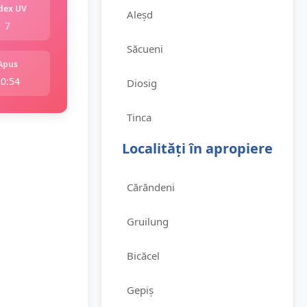
dex UV
Aleșd
7
Săcueni
Apus
20:54
Diosig
Tinca
Localități în apropiere
Cărăndeni
Gruilung
Bicăcel
Gepiș