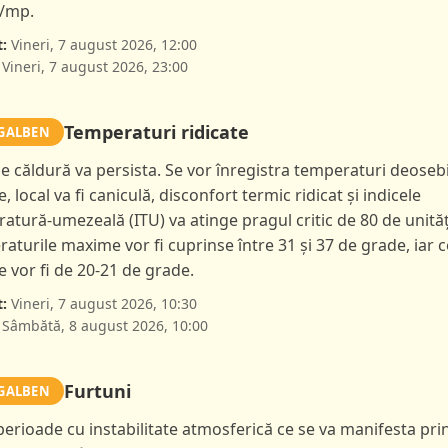
l/mp.
:
Vineri, 7 august 2026, 12:00
Vineri, 7 august 2026, 23:00
Temperaturi ridicate
GALBEN
de căldură va persista. Se vor înregistra temperaturi deoseb
e, local va fi caniculă, disconfort termic ridicat și indicele
atură-umezeală (ITU) va atinge pragul critic de 80 de unităț
aturile maxime vor fi cuprinse între 31 și 37 de grade, iar c
 vor fi de 20-21 de grade.
:
Vineri, 7 august 2026, 10:30
Sâmbătă, 8 august 2026, 10:00
Furtuni
GALBEN
 perioade cu instabilitate atmosferică ce se va manifesta pri