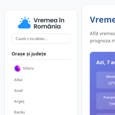
Vremea
Află vremea 
prognoza me
Orașe și județe
Azi, 7 
Nibiru
Mini
Alba
20°
Arad
Precipit
Argeș
73
Bacău