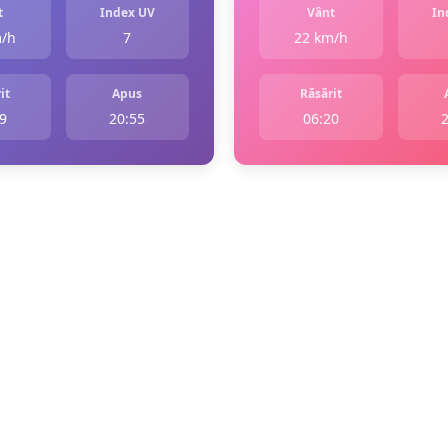
t
Index UV
Vânt
In
m/h
7
22 km/h
it
Apus
Răsărit
9
20:55
06:20