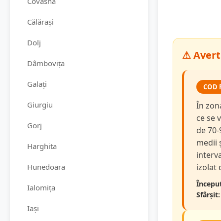
Covasna
Călărași
Dolj
⚠ Averti
Dâmbovița
Galați
COD 
Giurgiu
În zon
ce se v
Gorj
de 70-
medii 
Harghita
interva
Hunedoara
izolat
Început
Ialomița
Sfârșit:
Iași