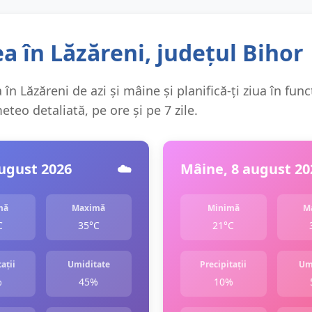
 în Lăzăreni, județul Bihor
în Lăzăreni de azi și mâine și planifică-ți ziua în func
teo detaliată, pe ore și pe 7 zile.
august 2026
☁️
Mâine, 8 august 20
mă
Maximă
Minimă
M
C
35°C
21°C
ații
Umiditate
Precipitații
Um
%
45%
10%