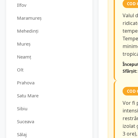
COD 
Ilfov
Valul 
Maramureș
ridicat
temper
Mehedinți
Temper
Mureș
minime
tropica
Neamț
Început
Olt
Sfârșit:
Prahova
COD 
Satu Mare
Vor fi
Sibiu
intensi
restrâ
Suceava
izolat
3 ore),
Sălaj