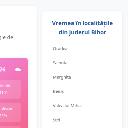
Vremea în localitățile
din județul Bihor
ție de
Oradea
Salonta
26
☁️
Marghita
aximă
Beiuș
31°C
Valea lui Mihai
iditate
55%
Ștei