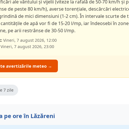
ficări ale vântului și vijelii (viteze la rafală de 50-70 km/h și p
nse de peste 80 km/h), averse torențiale, descărcări electric
 grindină de mici dimensiuni (1-2 cm). În intervale scurte de 
 cantitățile de apă vor fi de 15-20 l/mp, iar îndeosebi în zone
e, pe arii restrânse de 30-50 l/mp.
:
Vineri, 7 august 2026, 12:00
Vineri, 7 august 2026, 23:00
ate avertizările meteo →
e 7 zile
 pe ore în Lăzăreni