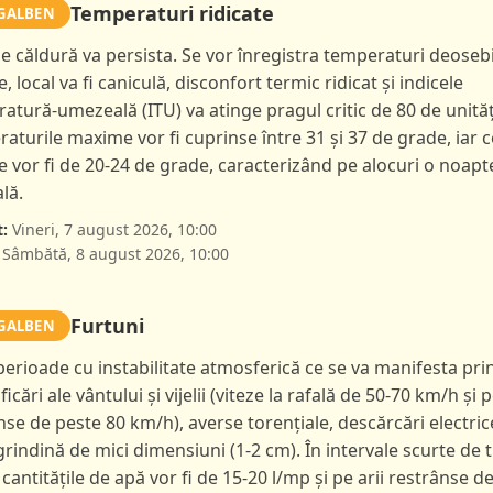
Temperaturi ridicate
GALBEN
de căldură va persista. Se vor înregistra temperaturi deoseb
e, local va fi caniculă, disconfort termic ridicat și indicele
atură-umezeală (ITU) va atinge pragul critic de 80 de unităț
aturile maxime vor fi cuprinse între 31 și 37 de grade, iar c
 vor fi de 20-24 de grade, caracterizând pe alocuri o noapt
lă.
:
Vineri, 7 august 2026, 10:00
Sâmbătă, 8 august 2026, 10:00
Furtuni
GALBEN
 perioade cu instabilitate atmosferică ce se va manifesta pri
ficări ale vântului și vijelii (viteze la rafală de 50-70 km/h și p
nse de peste 80 km/h), averse torențiale, descărcări electric
 grindină de mici dimensiuni (1-2 cm). În intervale scurte de 
 cantitățile de apă vor fi de 15-20 l/mp și pe arii restrânse d