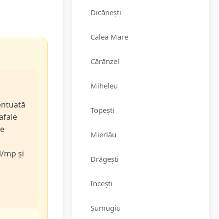
Dicănești
Calea Mare
Cărănzel
Miheleu
entuată
Topești
rafale
de
Mierlău
l/mp și
Drăgești
Incești
Șumugiu