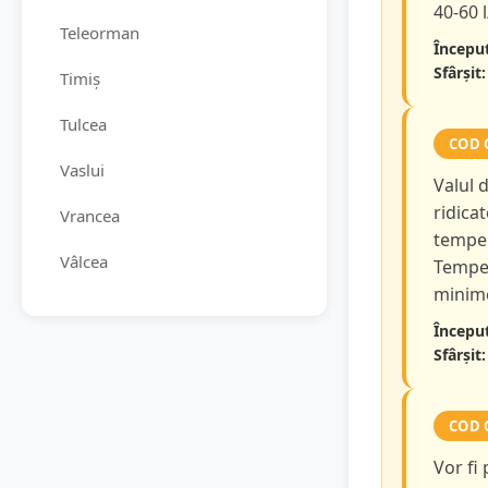
40-60 
Teleorman
Început
Sfârșit:
Timiș
Tulcea
COD 
Vaslui
Valul 
ridicat
Vrancea
temper
Vâlcea
Temper
minime
Început
Sfârșit:
COD 
Vor fi