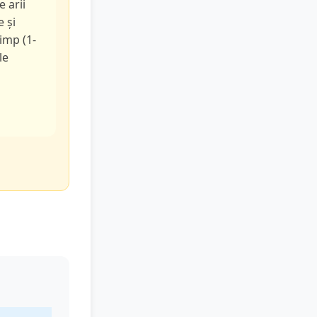
e arii
e și
timp (1-
le