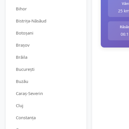
Vân
Bihor
25 k
Bistrița-Năsăud
Răsăr
Botoșani
06:1
Brașov
Brăila
București
Buzău
Caraș-Severin
Cluj
Constanța