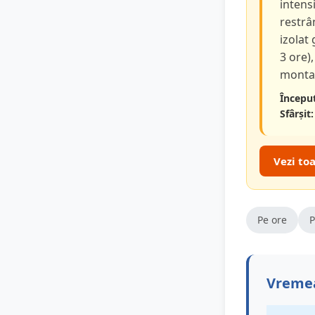
intensi
restrâ
izolat
3 ore),
montan
Început
Sfârșit:
Vezi to
Pe ore
P
Vremea