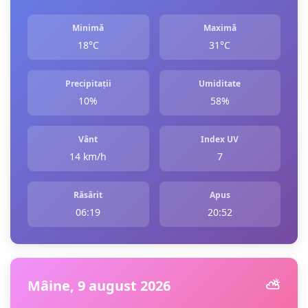
Minimă
Maximă
18°C
31°C
Precipitații
Umiditate
10%
58%
Vânt
Index UV
14 km/h
7
Răsărit
Apus
06:19
20:52
Mâine, 9 august 2026
⛅️