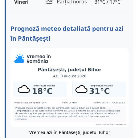
⛅️
Parțial noros
Vineri
31°C / 17°C
Prognoză meteo detaliată pentru azi
în Păntășești
Vremea azi în Păntășești, județul Bihor