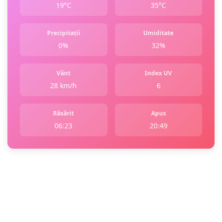
19°C
35°C
Precipitații
Umiditate
0%
32%
Vânt
Index UV
28 km/h
6
Răsărit
Apus
06:23
20:49