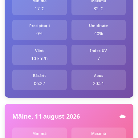
Minimă
Maximă
17°C
32°C
Precipitații
Umiditate
0%
40%
Vânt
Index UV
10 km/h
7
Răsărit
Apus
06:22
20:51
Mâine, 11 august 2026
☁️
Minimă
Maximă