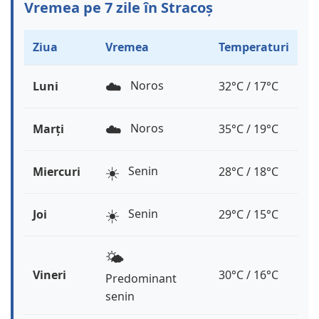
Vremea pe 7 zile în Stracoș
Ziua
Vremea
Temperaturi
☁️
Noros
Luni
32°C / 17°C
☁️
Noros
Marți
35°C / 19°C
☀️
Senin
Miercuri
28°C / 18°C
☀️
Senin
Joi
29°C / 15°C
🌤️
Vineri
30°C / 16°C
Predominant
senin