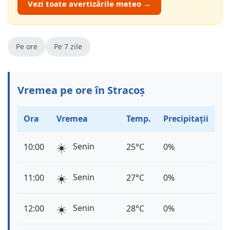
Vezi toate avertizările meteo →
Pe ore
Pe 7 zile
Vremea pe ore în Stracoș
Ora
Vremea
Temp.
Precipitații
☀️
Senin
10:00
25°C
0%
☀️
Senin
11:00
27°C
0%
☀️
Senin
12:00
28°C
0%