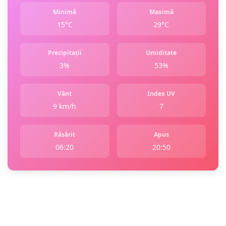
Minimă
Maximă
15°C
29°C
Precipitații
Umiditate
3%
53%
Vânt
Index UV
9 km/h
7
Răsărit
Apus
06:20
20:50