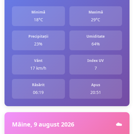
Minimă
Maximă
18°C
29°C
Precipitații
Umiditate
23%
64%
Vânt
Index UV
17 km/h
7
Răsărit
Apus
06:19
20:51
Mâine, 9 august 2026
☁️