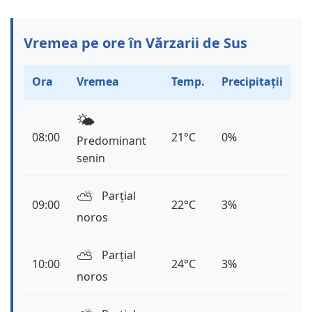
Vremea pe ore în Vărzarii de Sus
Ora
Vremea
Temp.
Precipitații
🌤️
08:00
21°C
0%
Predominant
senin
⛅️
Parțial
09:00
22°C
3%
noros
⛅️
Parțial
10:00
24°C
3%
noros