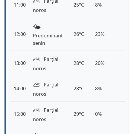
⛅️
Parțial
11:00
25°C
8%
noros
🌤️
12:00
26°C
23%
Predominant
senin
⛅️
Parțial
13:00
28°C
20%
noros
⛅️
Parțial
14:00
28°C
8%
noros
⛅️
Parțial
15:00
29°C
0%
noros