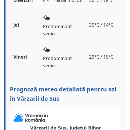
⛅️
Parțial noros
Miercuri
30°C / 18°C
🌤️
Joi
30°C / 14°C
Predominant
senin
🌤️
Vineri
29°C / 15°C
Predominant
senin
Prognoză meteo detaliată pentru azi
în Vărzarii de Sus