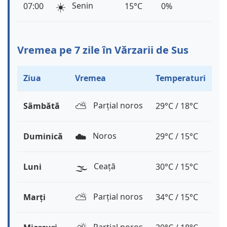
☀️
Senin
07:00
15°C
0%
Vremea pe 7 zile în Vărzarii de Sus
Ziua
Vremea
Temperaturi
⛅️
Parțial noros
Sâmbătă
29°C / 18°C
☁️
Noros
Duminică
29°C / 15°C
🌫️
Ceață
Luni
30°C / 15°C
⛅️
Parțial noros
Marți
34°C / 15°C