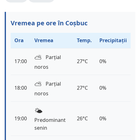
Vremea pe ore în Coșbuc
Ora
Vremea
Temp.
Precipitații
⛅️
Parțial
17:00
27°C
0%
noros
⛅️
Parțial
18:00
27°C
0%
noros
🌤️
19:00
26°C
0%
Predominant
senin