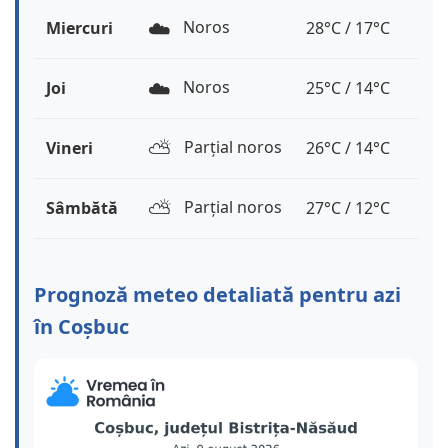
☁️
Noros
Miercuri
28°C / 17°C
☁️
Noros
Joi
25°C / 14°C
⛅️
Parțial noros
Vineri
26°C / 14°C
⛅️
Parțial noros
Sâmbătă
27°C / 12°C
Prognoză meteo detaliată pentru azi
în Coșbuc