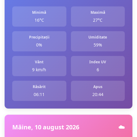
Minimă
Maximă
16°C
27°C
Precipitații
Umiditate
0%
59%
Vânt
Index UV
9 km/h
6
Răsărit
Apus
06:11
20:44
Mâine, 10 august 2026
☁️