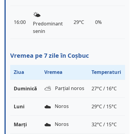
🌤️
16:00
29°C
0%
Predominant
senin
Vremea pe 7 zile în Coșbuc
Ziua
Vremea
Temperaturi
⛅️
Parțial noros
Duminică
27°C / 16°C
☁️
Noros
Luni
29°C / 15°C
☁️
Noros
Marți
32°C / 15°C