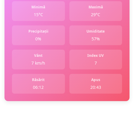
Minimă
Maximă
15°C
29°C
Precipitații
Umiditate
0%
57%
Vânt
Index UV
7 km/h
7
Răsărit
Apus
06:12
20:43