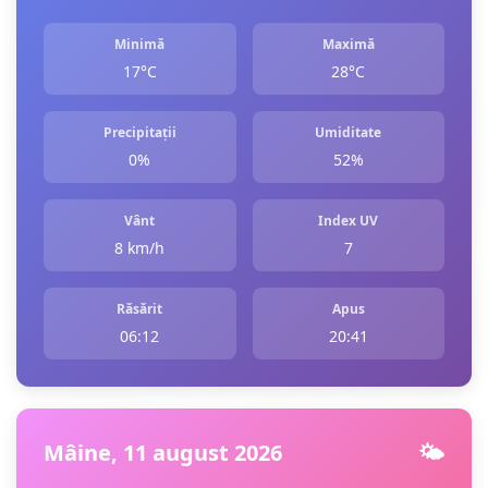
Minimă
Maximă
17°C
28°C
Precipitații
Umiditate
0%
52%
Vânt
Index UV
8 km/h
7
Răsărit
Apus
06:12
20:41
Mâine, 11 august 2026
🌤️