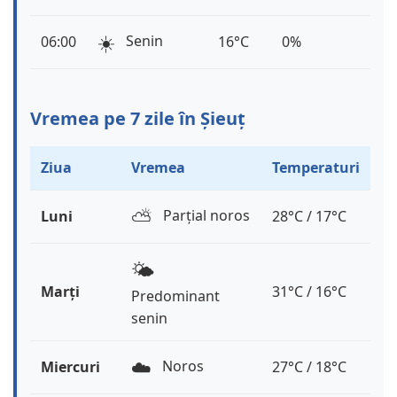
☀️
Senin
06:00
16°C
0%
Vremea pe 7 zile în Șieuț
Ziua
Vremea
Temperaturi
⛅️
Parțial noros
Luni
28°C / 17°C
🌤️
Marți
31°C / 16°C
Predominant
senin
☁️
Noros
Miercuri
27°C / 18°C