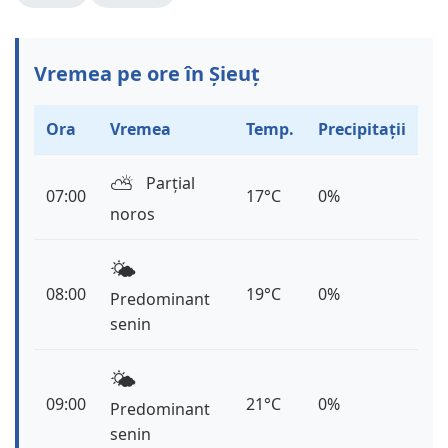
Vremea pe ore în Șieuț
Ora
Vremea
Temp.
Precipitații
⛅️
Parțial
07:00
17°C
0%
noros
🌤️
08:00
19°C
0%
Predominant
senin
🌤️
09:00
21°C
0%
Predominant
senin