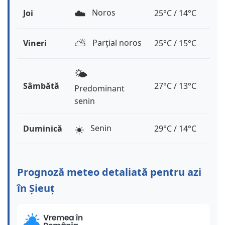
☁️
Noros
Joi
25°C / 14°C
⛅️
Parțial noros
Vineri
25°C / 15°C
🌤️
Sâmbătă
27°C / 13°C
Predominant
senin
☀️
Senin
Duminică
29°C / 14°C
Prognoză meteo detaliată pentru azi
în Șieuț