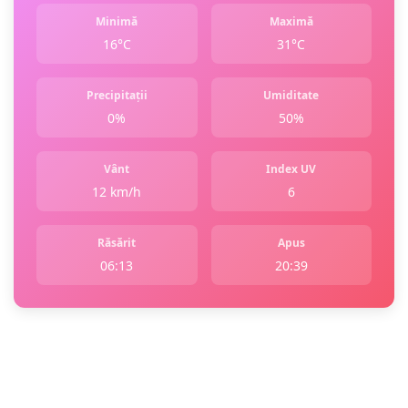
Minimă
Maximă
16°C
31°C
Precipitații
Umiditate
0%
50%
Vânt
Index UV
12 km/h
6
Răsărit
Apus
06:13
20:39