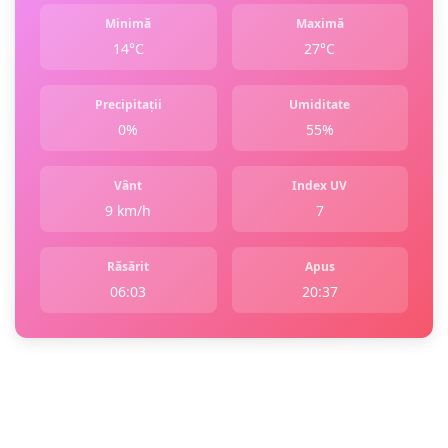
Minimă
Maximă
14°C
27°C
Precipitații
Umiditate
0%
55%
Vânt
Index UV
9 km/h
7
Răsărit
Apus
06:03
20:37