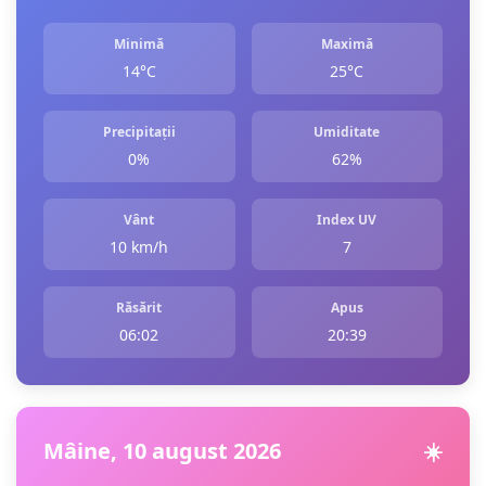
Minimă
Maximă
14°C
25°C
Precipitații
Umiditate
0%
62%
Vânt
Index UV
10 km/h
7
Răsărit
Apus
06:02
20:39
Mâine, 10 august 2026
☀️