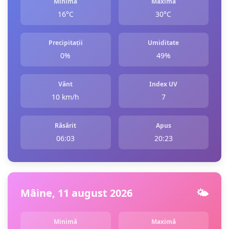
Minimă
Maximă
16°C
30°C
Precipitații
Umiditate
0%
49%
Vânt
Index UV
10 km/h
7
Răsărit
Apus
06:03
20:23
Mâine, 11 august 2026
🌤️
Minimă
Maximă