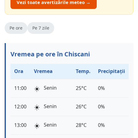
Vezi toate avertizările meteo →
Pe ore
Pe 7 zile
Vremea pe ore în Chiscani
Ora
Vremea
Temp.
Precipitații
☀️
Senin
11:00
25°C
0%
☀️
Senin
12:00
26°C
0%
☀️
Senin
13:00
28°C
0%