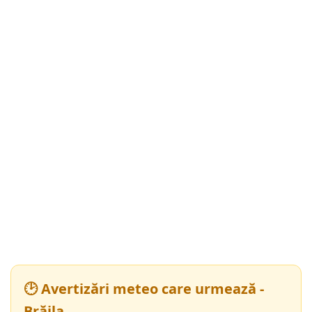
🕑 Avertizări meteo care urmează -
Brăila