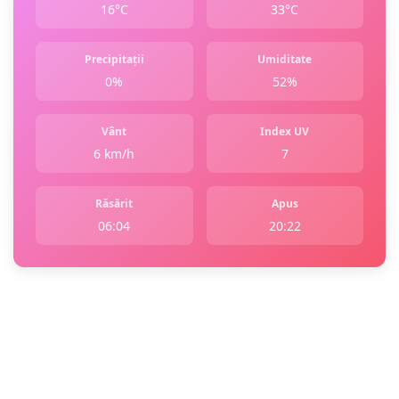
16°C
33°C
Precipitații
Umiditate
0%
52%
Vânt
Index UV
6 km/h
7
Răsărit
Apus
06:04
20:22