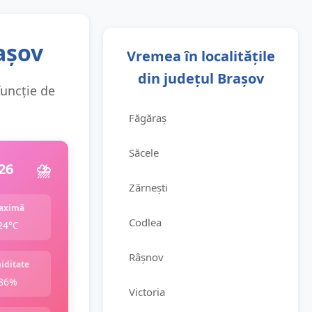
așov
Vremea în localitățile
din județul Brașov
funcție de
Făgăraș
Săcele
26
⛈️
Zărnești
aximă
Codlea
24°C
Râșnov
iditate
86%
Victoria