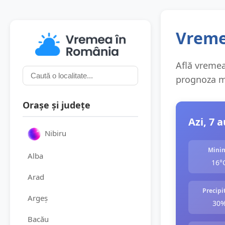
Vreme
Află vremea 
prognoza me
Orașe și județe
Azi, 7 
Nibiru
Mini
Alba
16°
Arad
Precipit
Argeș
30
Bacău