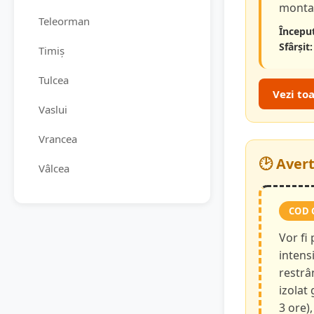
montan
Teleorman
Început
Sfârșit:
Timiș
Tulcea
Vezi to
Vaslui
Vrancea
🕑 Aver
Vâlcea
COD 
Vor fi
intensi
restrâ
izolat
3 ore),