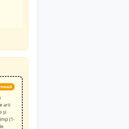
rmează
n
e arii
e și
timp (1-
le