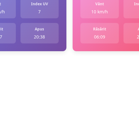
t
Index UV
Vânt
In
m/h
7
10 km/h
it
Apus
Răsărit
7
20:38
06:09