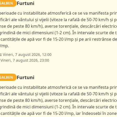
Furtuni
GALBEN
 perioade cu instabilitate atmosferică ce se va manifesta pri
ficări ale vântului și vijelii (viteze la rafală de 50-70 km/h și p
nse de peste 80 km/h), averse torențiale, descărcări electric
 grindină de mici dimensiuni (1-2 cm). În intervale scurte de 
 cantitățile de apă vor fi de 15-20 l/mp și pe arii restrânse d
l/mp.
:
Vineri, 7 august 2026, 12:00
Vineri, 7 august 2026, 23:00
Furtuni
GALBEN
 perioade cu instabilitate atmosferică ce se va manifesta pri
ficări ale vântului și vijelii (viteze la rafală de 50-70 km/h și p
nse de peste 80 km/h), averse torențiale, descărcări electric
 grindină de mici dimensiuni (1-2 cm). În intervale scurte de 
 cantitățile de apă vor fi de 15-20 l/mp, iar îndeosebi în zone