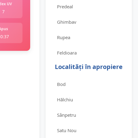
dex UV
Predeal
7
Ghimbav
Apus
20:37
Rupea
Feldioara
Localități în apropiere
Bod
Hălchiu
Sânpetru
Satu Nou