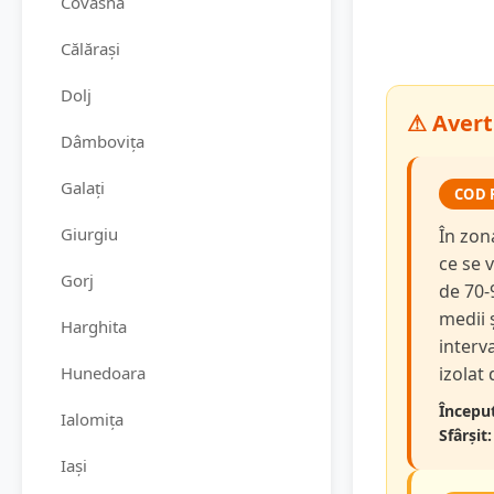
Covasna
Călărași
Dolj
⚠ Avert
Dâmbovița
Galați
COD 
Giurgiu
În zon
ce se v
Gorj
de 70-
medii 
Harghita
interva
Hunedoara
izolat
Început
Ialomița
Sfârșit:
Iași