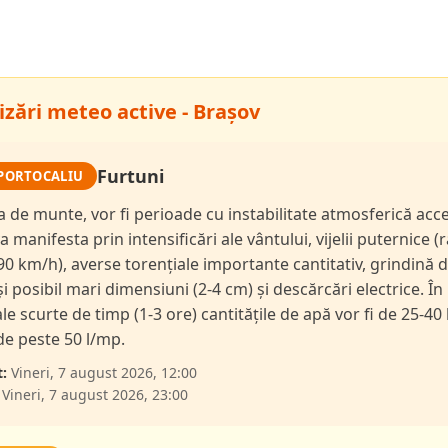
izări meteo active - Brașov
Furtuni
PORTOCALIU
a de munte, vor fi perioade cu instabilitate atmosferică acc
a manifesta prin intensificări ale vântului, vijelii puternice (
90 km/h), averse torențiale importante cantitativ, grindină 
și posibil mari dimensiuni (2-4 cm) și descărcări electrice. În
le scurte de timp (1-3 ore) cantitățile de apă vor fi de 25-40 
 de peste 50 l/mp.
:
Vineri, 7 august 2026, 12:00
Vineri, 7 august 2026, 23:00