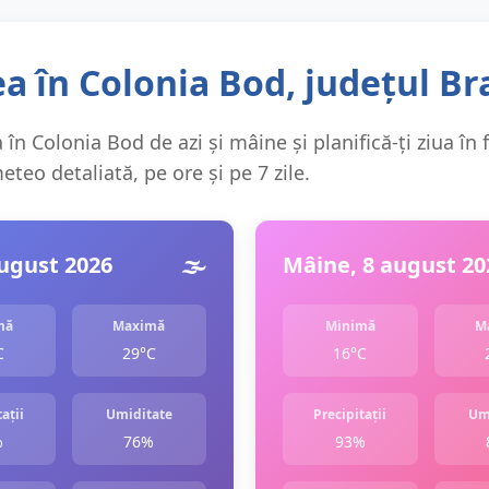
a în Colonia Bod, județul Br
în Colonia Bod de azi și mâine și planifică-ți ziua în 
teo detaliată, pe ore și pe 7 zile.
august 2026
🌫️
Mâine, 8 august 20
mă
Maximă
Minimă
M
C
29°C
16°C
ații
Umiditate
Precipitații
Um
%
76%
93%