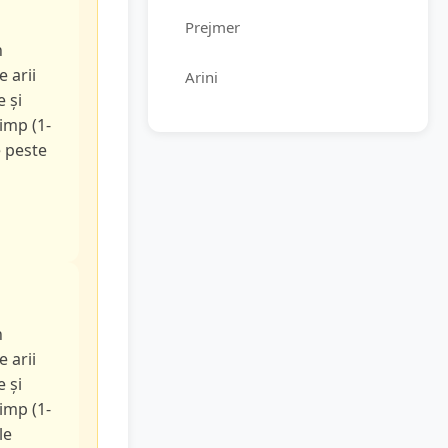
Prejmer
n
e arii
Arini
e și
timp (1-
e peste
n
e arii
e și
timp (1-
le