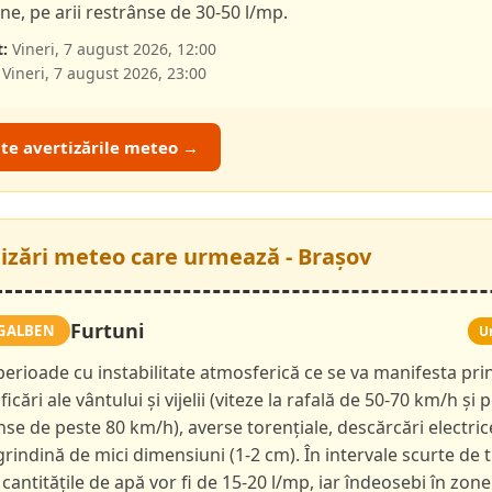
e, pe arii restrânse de 30-50 l/mp.
:
Vineri, 7 august 2026, 12:00
Vineri, 7 august 2026, 23:00
ate avertizările meteo →
tizări meteo care urmează - Brașov
Furtuni
GALBEN
U
 perioade cu instabilitate atmosferică ce se va manifesta pri
ficări ale vântului și vijelii (viteze la rafală de 50-70 km/h și p
nse de peste 80 km/h), averse torențiale, descărcări electric
 grindină de mici dimensiuni (1-2 cm). În intervale scurte de 
 cantitățile de apă vor fi de 15-20 l/mp, iar îndeosebi în zone