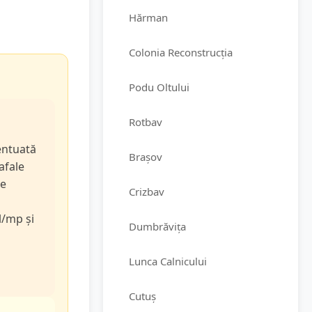
Hărman
Colonia Reconstrucția
Podu Oltului
Rotbav
entuată
Brașov
rafale
de
Crizbav
l/mp și
Dumbrăvița
Lunca Calnicului
Cutuș