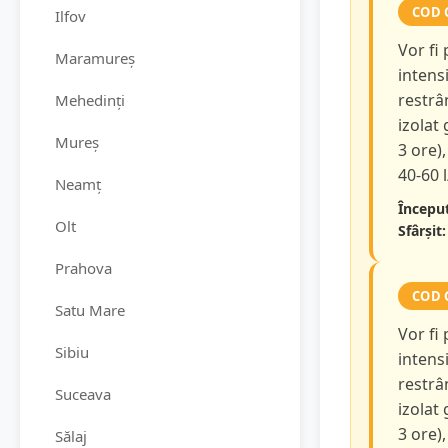
COD 
Ilfov
Vor fi
Maramureș
intensi
restrâ
Mehedinți
izolat
Mureș
3 ore),
40-60 
Neamț
Început
Olt
Sfârșit:
Prahova
COD 
Satu Mare
Vor fi
Sibiu
intensi
restrâ
Suceava
izolat
3 ore),
Sălaj