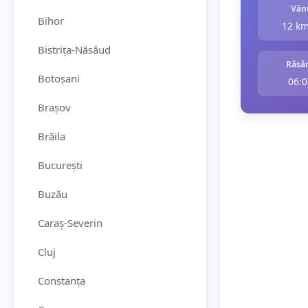
Vân
Bihor
12 k
Bistrița-Năsăud
Răsăr
Botoșani
06:0
Brașov
Brăila
București
Buzău
Caraș-Severin
Cluj
Constanța