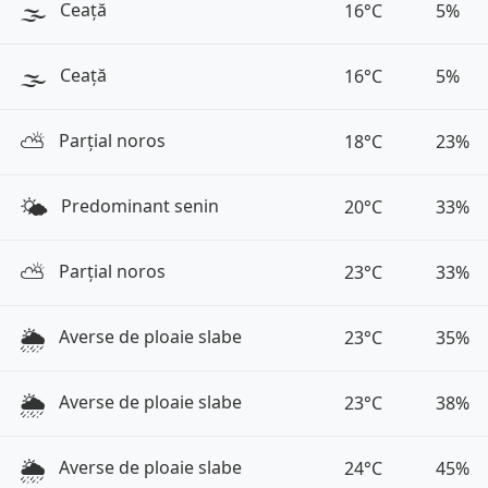
🌫️
Ceață
16°C
5%
🌫️
Ceață
16°C
5%
⛅️
Parțial noros
18°C
23%
🌤️
Predominant senin
20°C
33%
⛅️
Parțial noros
23°C
33%
🌦️
Averse de ploaie slabe
23°C
35%
🌦️
Averse de ploaie slabe
23°C
38%
🌦️
Averse de ploaie slabe
24°C
45%