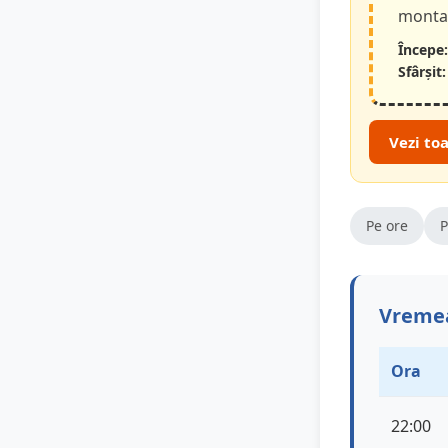
montan
Începe:
Sfârșit:
Vezi to
Pe ore
P
Vremea
Ora
22:00