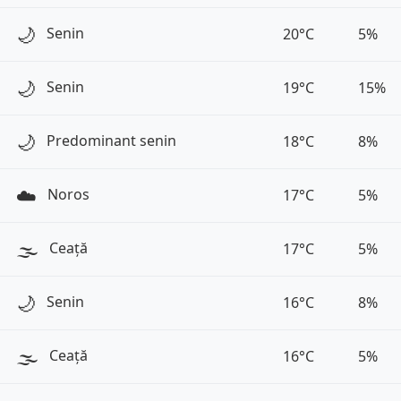
🌙
Senin
20°C
5%
🌙
Senin
19°C
15%
🌙
Predominant senin
18°C
8%
☁️
Noros
17°C
5%
🌫️
Ceață
17°C
5%
🌙
Senin
16°C
8%
🌫️
Ceață
16°C
5%