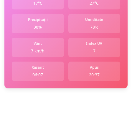
17°C
27°C
Precipitații
Umiditate
38%
78%
Vânt
Index UV
7 km/h
7
Răsărit
Apus
06:07
20:37