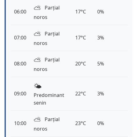
⛅️
Parțial
06:00
17°C
0%
noros
⛅️
Parțial
07:00
17°C
3%
noros
⛅️
Parțial
08:00
20°C
5%
noros
🌤️
09:00
22°C
3%
Predominant
senin
⛅️
Parțial
10:00
23°C
0%
noros