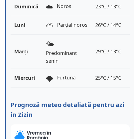
☁️
Noros
Duminică
23°C / 13°C
⛅️
Parțial noros
Luni
26°C / 14°C
🌤️
Marți
29°C / 13°C
Predominant
senin
🌩️
Furtună
Miercuri
25°C / 15°C
Prognoză meteo detaliată pentru azi
în Zizin