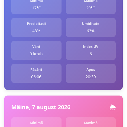
Minimă
Maximă
17°C
29°C
Precipitații
Umiditate
48%
63%
Vânt
Index UV
9 km/h
6
Răsărit
Apus
06:06
20:39
Mâine, 7 august 2026
🌦️
Minimă
Maximă