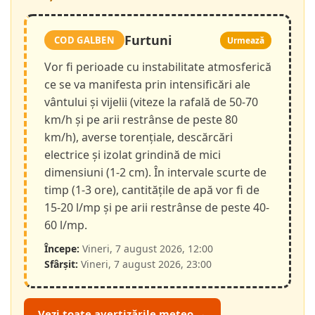
Furtuni
COD GALBEN
Urmează
Vor fi perioade cu instabilitate atmosferică
ce se va manifesta prin intensificări ale
vântului și vijelii (viteze la rafală de 50-70
km/h și pe arii restrânse de peste 80
km/h), averse torențiale, descărcări
electrice și izolat grindină de mici
dimensiuni (1-2 cm). În intervale scurte de
timp (1-3 ore), cantitățile de apă vor fi de
15-20 l/mp și pe arii restrânse de peste 40-
60 l/mp.
Începe:
Vineri, 7 august 2026, 12:00
Sfârșit:
Vineri, 7 august 2026, 23:00
Vezi toate avertizările meteo →