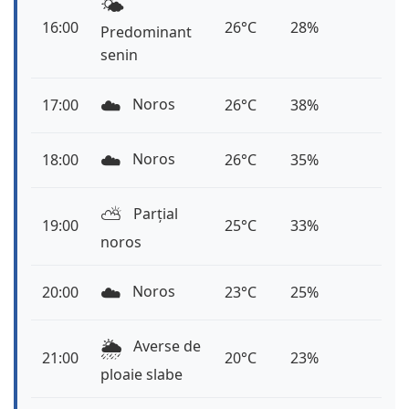
🌤️
16:00
26°C
28%
Predominant
senin
☁️
Noros
17:00
26°C
38%
☁️
Noros
18:00
26°C
35%
⛅️
Parțial
19:00
25°C
33%
noros
☁️
Noros
20:00
23°C
25%
🌦️
Averse de
21:00
20°C
23%
ploaie slabe