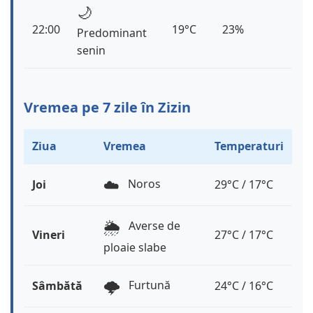
🌙
22:00
19°C
23%
Predominant
senin
Vremea pe 7 zile în Zizin
Ziua
Vremea
Temperaturi
☁️
Noros
Joi
29°C / 17°C
🌦️
Averse de
Vineri
27°C / 17°C
ploaie slabe
🌩️
Furtună
Sâmbătă
24°C / 16°C