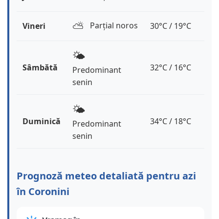
⛅️
Parțial noros
Vineri
30°C / 19°C
🌤️
Sâmbătă
32°C / 16°C
Predominant
senin
🌤️
Duminică
34°C / 18°C
Predominant
senin
Prognoză meteo detaliată pentru azi
în Coronini