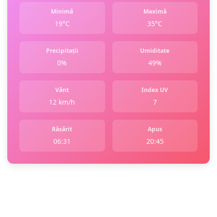
Minimă
Maximă
19°C
35°C
Precipitații
Umiditate
0%
49%
Vânt
Index UV
12 km/h
7
Răsărit
Apus
06:31
20:45