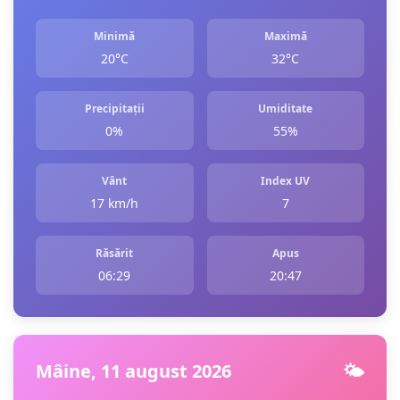
Minimă
Maximă
20°C
32°C
Precipitații
Umiditate
0%
55%
Vânt
Index UV
17 km/h
7
Răsărit
Apus
06:29
20:47
Mâine, 11 august 2026
🌤️