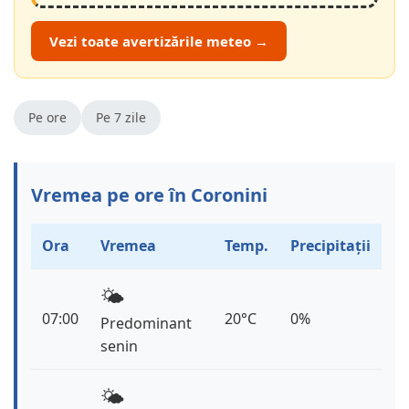
Vezi toate avertizările meteo →
Pe ore
Pe 7 zile
Vremea pe ore în Coronini
Ora
Vremea
Temp.
Precipitații
🌤️
07:00
20°C
0%
Predominant
senin
🌤️