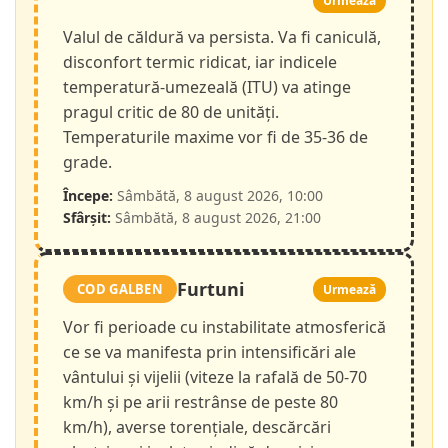
Urmează
Valul de căldură va persista. Va fi caniculă,
disconfort termic ridicat, iar indicele
temperatură-umezeală (ITU) va atinge
pragul critic de 80 de unități.
Temperaturile maxime vor fi de 35-36 de
grade.
Începe:
Sâmbătă, 8 august 2026, 10:00
Sfârșit:
Sâmbătă, 8 august 2026, 21:00
Furtuni
COD GALBEN
Urmează
Vor fi perioade cu instabilitate atmosferică
ce se va manifesta prin intensificări ale
vântului și vijelii (viteze la rafală de 50-70
km/h și pe arii restrânse de peste 80
km/h), averse torențiale, descărcări