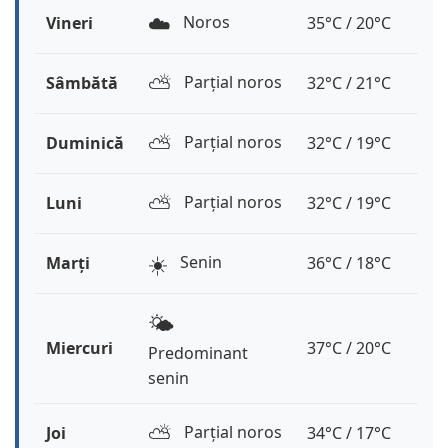
☁️
Noros
Vineri
35°C / 20°C
⛅️
Parțial noros
Sâmbătă
32°C / 21°C
⛅️
Parțial noros
Duminică
32°C / 19°C
⛅️
Parțial noros
Luni
32°C / 19°C
☀️
Senin
Marți
36°C / 18°C
🌤️
Miercuri
37°C / 20°C
Predominant
senin
⛅️
Parțial noros
Joi
34°C / 17°C