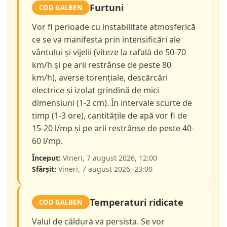
Furtuni
COD GALBEN
Vor fi perioade cu instabilitate atmosferică
ce se va manifesta prin intensificări ale
vântului și vijelii (viteze la rafală de 50-70
km/h și pe arii restrânse de peste 80
km/h), averse torențiale, descărcări
electrice și izolat grindină de mici
dimensiuni (1-2 cm). În intervale scurte de
timp (1-3 ore), cantitățile de apă vor fi de
15-20 l/mp și pe arii restrânse de peste 40-
60 l/mp.
Început:
Vineri, 7 august 2026, 12:00
Sfârșit:
Vineri, 7 august 2026, 23:00
Temperaturi ridicate
COD GALBEN
Valul de căldură va persista. Se vor