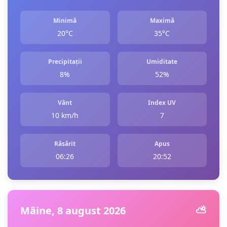
Minimă
Maximă
20°C
35°C
Precipitații
Umiditate
8%
52%
Vânt
Index UV
10 km/h
7
Răsărit
Apus
06:26
20:52
Mâine, 8 august 2026
⛅️