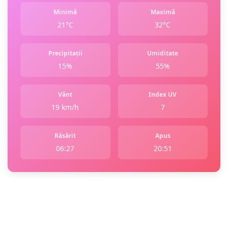
Minimă
Maximă
21°C
32°C
Precipitații
Umiditate
15%
55%
Vânt
Index UV
19 km/h
7
Răsărit
Apus
06:27
20:51