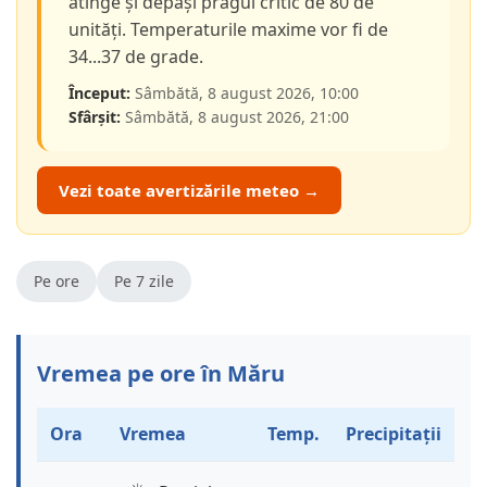
atinge și depăși pragul critic de 80 de
unități. Temperaturile maxime vor fi de
34...37 de grade.
Început:
Sâmbătă, 8 august 2026, 10:00
Sfârșit:
Sâmbătă, 8 august 2026, 21:00
Vezi toate avertizările meteo →
Pe ore
Pe 7 zile
Vremea pe ore în Măru
Ora
Vremea
Temp.
Precipitații