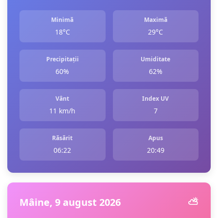
Minimă
Maximă
18°C
29°C
Precipitații
Umiditate
60%
62%
Vânt
Index UV
11 km/h
7
Răsărit
Apus
06:22
20:49
Mâine, 9 august 2026
⛅️