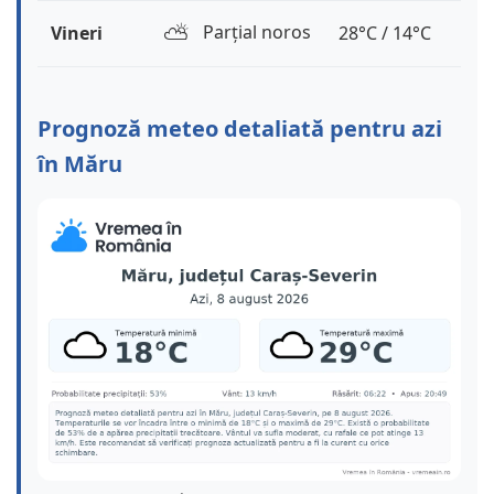
⛅️
Parțial noros
Vineri
28°C / 14°C
Prognoză meteo detaliată pentru azi
în Măru