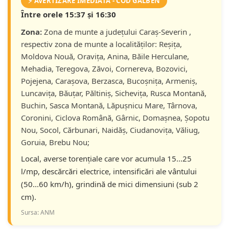
⚡ AVERTIZARE IMEDIATĂ - COD GALBEN
Între orele 15:37 și 16:30
Zona:
Zona de munte a județului Caraş-Severin ,
respectiv zona de munte a localităților: Reșița,
Moldova Nouă, Oravița, Anina, Băile Herculane,
Mehadia, Teregova, Zăvoi, Cornereva, Bozovici,
Pojejena, Carașova, Berzasca, Bucoșnița, Armeniș,
Luncavița, Băuțar, Păltiniș, Sichevița, Rusca Montană,
Buchin, Sasca Montană, Lăpușnicu Mare, Târnova,
Coronini, Ciclova Română, Gârnic, Domașnea, Șopotu
Nou, Socol, Cărbunari, Naidăș, Ciudanovița, Văliug,
Goruia, Brebu Nou;
Local, averse torențiale care vor acumula 15...25
l/mp, descărcări electrice, intensificări ale vântului
(50...60 km/h), grindină de mici dimensiuni (sub 2
cm).
Sursa: ANM