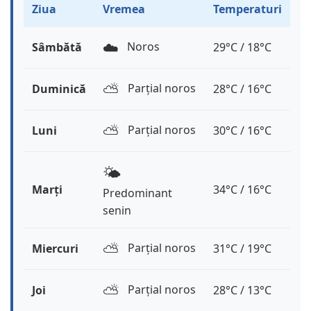
Ziua
Vremea
Temperaturi
☁️
Noros
Sâmbătă
29°C / 18°C
⛅️
Parțial noros
Duminică
28°C / 16°C
⛅️
Parțial noros
Luni
30°C / 16°C
🌤️
Marți
34°C / 16°C
Predominant
senin
⛅️
Parțial noros
Miercuri
31°C / 19°C
⛅️
Parțial noros
Joi
28°C / 13°C