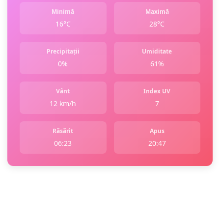
Minimă
Maximă
16°C
28°C
Precipitații
Umiditate
0%
61%
Vânt
Index UV
12 km/h
7
Răsărit
Apus
06:23
20:47