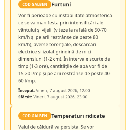
Furtuni
COD GALBEN
Vor fi perioade cu instabilitate atmosferică
ce se va manifesta prin intensificări ale
vântului și vijelii (viteze la rafală de 50-70
km/h și pe arii restrânse de peste 80
km/h), averse torențiale, descărcări
electrice și izolat grindină de mici
dimensiuni (1-2 cm). În intervale scurte de
timp (1-3 ore), cantitățile de apă vor fi de
15-20 l/mp și pe arii restrânse de peste 40-
60 l/mp.
Început:
Vineri, 7 august 2026, 12:00
Sfârșit:
Vineri, 7 august 2026, 23:00
Temperaturi ridicate
COD GALBEN
Valul de căldură va persista. Se vor