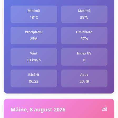
Minimă
Maximă
18°C
28°C
Precipitații
Umiditate
25%
57%
Vânt
Index UV
10 km/h
6
Răsărit
Apus
06:22
20:49
Mâine, 8 august 2026
⛅️