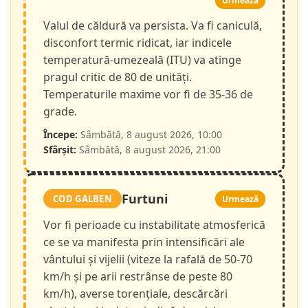
Urmează
Valul de căldură va persista. Va fi caniculă,
disconfort termic ridicat, iar indicele
temperatură-umezeală (ITU) va atinge
pragul critic de 80 de unități.
Temperaturile maxime vor fi de 35-36 de
grade.
Începe:
Sâmbătă, 8 august 2026, 10:00
Sfârșit:
Sâmbătă, 8 august 2026, 21:00
Furtuni
COD GALBEN
Urmează
Vor fi perioade cu instabilitate atmosferică
ce se va manifesta prin intensificări ale
vântului și vijelii (viteze la rafală de 50-70
km/h și pe arii restrânse de peste 80
km/h), averse torențiale, descărcări