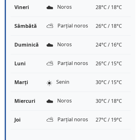
☁️
Noros
Vineri
28°C / 18°C
⛅️
Parțial noros
Sâmbătă
26°C / 18°C
☁️
Noros
Duminică
24°C / 16°C
⛅️
Parțial noros
Luni
26°C / 15°C
☀️
Senin
Marți
30°C / 15°C
☁️
Noros
Miercuri
30°C / 18°C
⛅️
Parțial noros
Joi
27°C / 19°C