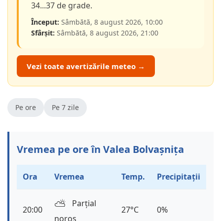
34...37 de grade.
Început:
Sâmbătă, 8 august 2026, 10:00
Sfârșit:
Sâmbătă, 8 august 2026, 21:00
Vezi toate avertizările meteo →
Pe ore
Pe 7 zile
Vremea pe ore în Valea Bolvașnița
Ora
Vremea
Temp.
Precipitații
⛅️
Parțial
20:00
27°C
0%
noros