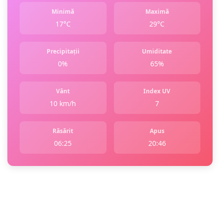
Minimă
Maximă
17°C
29°C
Precipitații
Umiditate
0%
65%
Vânt
Index UV
10 km/h
7
Răsărit
Apus
06:25
20:46