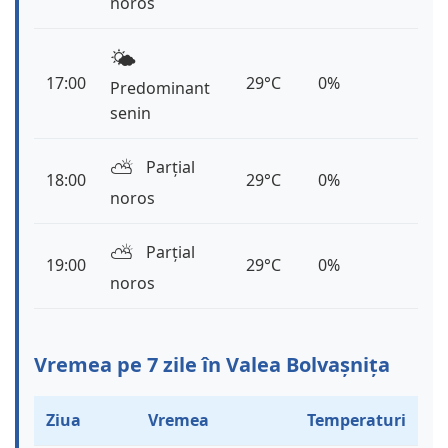
noros
🌤️
17:00
29°C
0%
Predominant
senin
⛅️
Parțial
18:00
29°C
0%
noros
⛅️
Parțial
19:00
29°C
0%
noros
Vremea pe 7 zile în Valea Bolvașnița
Ziua
Vremea
Temperaturi