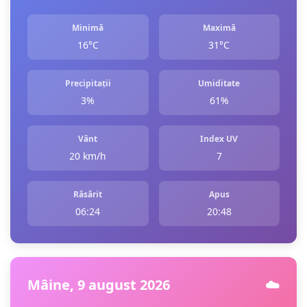
Minimă
Maximă
16°C
31°C
Precipitații
Umiditate
3%
61%
Vânt
Index UV
20 km/h
7
Răsărit
Apus
06:24
20:48
Mâine, 9 august 2026
☁️