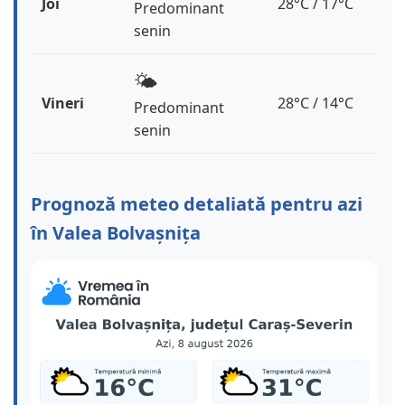
Joi
28°C / 17°C
Predominant
senin
🌤️
Vineri
28°C / 14°C
Predominant
senin
Prognoză meteo detaliată pentru azi
în Valea Bolvașnița