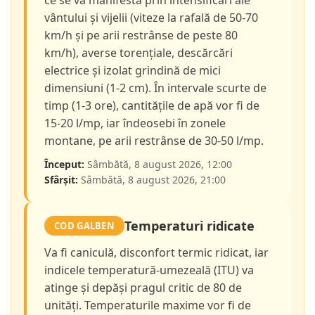
ce se va manifesta prin intensificări ale
vântului și vijelii (viteze la rafală de 50-70
km/h și pe arii restrânse de peste 80
km/h), averse torențiale, descărcări
electrice și izolat grindină de mici
dimensiuni (1-2 cm). În intervale scurte de
timp (1-3 ore), cantitățile de apă vor fi de
15-20 l/mp, iar îndeosebi în zonele
montane, pe arii restrânse de 30-50 l/mp.
Început:
Sâmbătă, 8 august 2026, 12:00
Sfârșit:
Sâmbătă, 8 august 2026, 21:00
Temperaturi ridicate
COD GALBEN
Va fi caniculă, disconfort termic ridicat, iar
indicele temperatură-umezeală (ITU) va
atinge și depăși pragul critic de 80 de
unități. Temperaturile maxime vor fi de