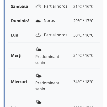
⛅️
Parțial noros
Sâmbătă
31°C / 16°C
☁️
Noros
Duminică
29°C / 17°C
⛅️
Parțial noros
Luni
30°C / 16°C
🌤️
Marți
34°C / 16°C
Predominant
senin
🌤️
Miercuri
34°C / 18°C
Predominant
senin
🌤️