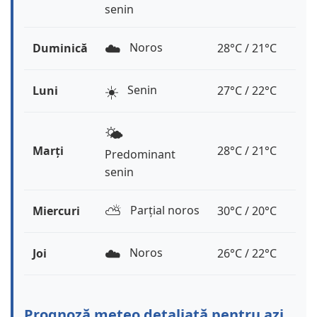
senin
☁️
Noros
Duminică
28°C / 21°C
☀️
Senin
Luni
27°C / 22°C
🌤️
Marți
28°C / 21°C
Predominant
senin
⛅️
Parțial noros
Miercuri
30°C / 20°C
☁️
Noros
Joi
26°C / 22°C
Prognoză meteo detaliată pentru azi