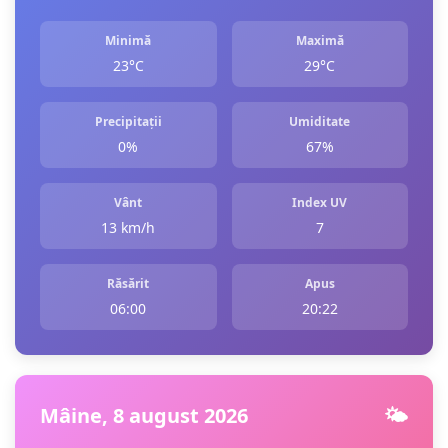
Minimă
Maximă
23°C
29°C
Precipitații
Umiditate
0%
67%
Vânt
Index UV
13 km/h
7
Răsărit
Apus
06:00
20:22
Mâine, 8 august 2026
🌤️