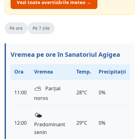
Vezi toate avertizările meteo →
Pe ore
Pe 7 zile
Vremea pe ore în Sanatoriul Agigea
Ora
Vremea
Temp.
Precipitații
⛅️
Parțial
11:00
28°C
0%
noros
🌤️
12:00
29°C
0%
Predominant
senin