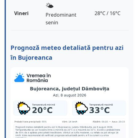
🌤️
Vineri
28°C / 16°C
Predominant
senin
Prognoză meteo detaliată pentru azi
în Bujoreanca