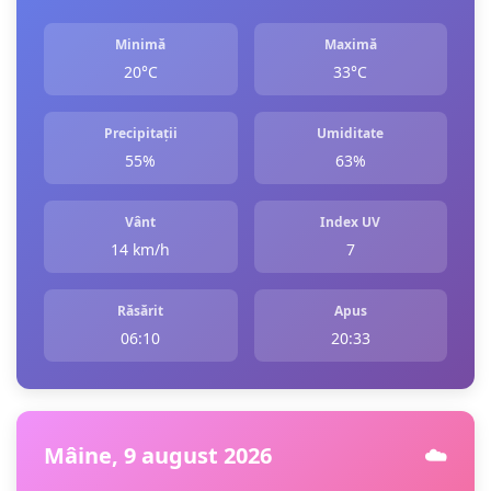
Minimă
Maximă
20°C
33°C
Precipitații
Umiditate
55%
63%
Vânt
Index UV
14 km/h
7
Răsărit
Apus
06:10
20:33
Mâine, 9 august 2026
☁️