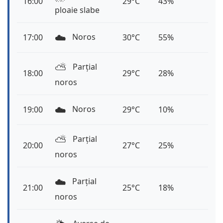
16:00
29°C
43%
ploaie slabe
☁️
Noros
17:00
30°C
55%
⛅️
Parțial
18:00
29°C
28%
noros
☁️
Noros
19:00
29°C
10%
⛅️
Parțial
20:00
27°C
25%
noros
☁️
Parțial
21:00
25°C
18%
noros