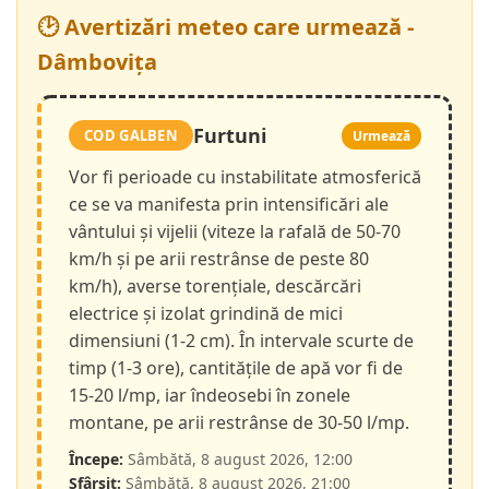
🕑 Avertizări meteo care urmează -
Dâmbovița
Furtuni
COD GALBEN
Urmează
Vor fi perioade cu instabilitate atmosferică
ce se va manifesta prin intensificări ale
vântului și vijelii (viteze la rafală de 50-70
km/h și pe arii restrânse de peste 80
km/h), averse torențiale, descărcări
electrice și izolat grindină de mici
dimensiuni (1-2 cm). În intervale scurte de
timp (1-3 ore), cantitățile de apă vor fi de
15-20 l/mp, iar îndeosebi în zonele
montane, pe arii restrânse de 30-50 l/mp.
Începe:
Sâmbătă, 8 august 2026, 12:00
Sfârșit:
Sâmbătă, 8 august 2026, 21:00