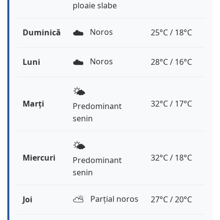
ploaie slabe
☁️
Noros
Duminică
25°C / 18°C
☁️
Noros
Luni
28°C / 16°C
🌤️
Marți
32°C / 17°C
Predominant
senin
🌤️
Miercuri
32°C / 18°C
Predominant
senin
⛅️
Parțial noros
Joi
27°C / 20°C