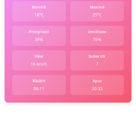
Minimă
Maximă
18°C
25°C
Precipitații
Umiditate
38%
76%
Vânt
Index UV
16 km/h
7
Răsărit
Apus
06:11
20:32