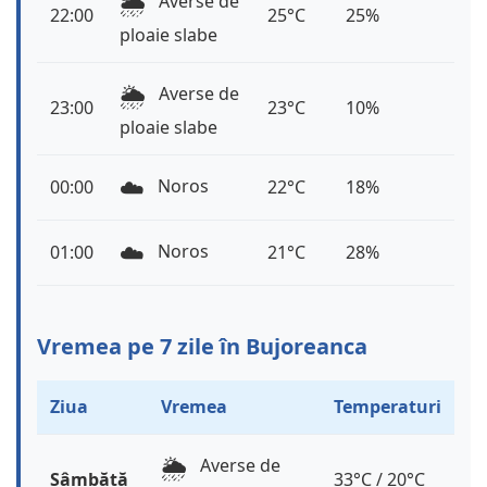
🌦️
Averse de
22:00
25°C
25%
ploaie slabe
🌦️
Averse de
23:00
23°C
10%
ploaie slabe
☁️
Noros
00:00
22°C
18%
☁️
Noros
01:00
21°C
28%
Vremea pe 7 zile în Bujoreanca
Ziua
Vremea
Temperaturi
🌦️
Averse de
Sâmbătă
33°C / 20°C