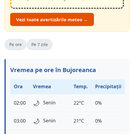
Vezi toate avertizările meteo →
Pe ore
Pe 7 zile
Vremea pe ore în Bujoreanca
Ora
Vremea
Temp.
Precipitații
🌙
Senin
02:00
22°C
0%
🌙
Senin
03:00
21°C
0%