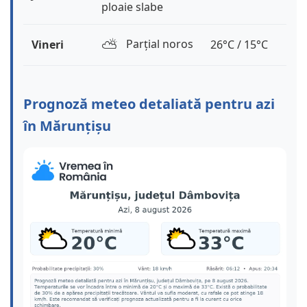
ploaie slabe
⛅️
Parțial noros
Vineri
26°C / 15°C
Prognoză meteo detaliată pentru azi
în Mărunțișu