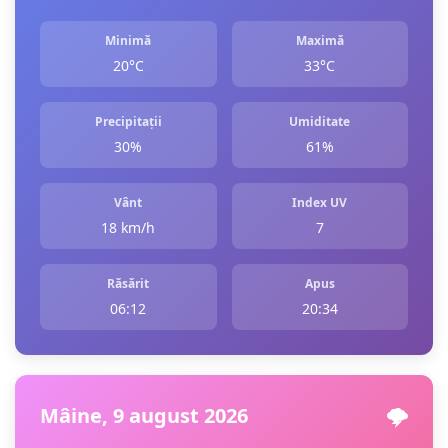
Minimă
Maximă
20°C
33°C
Precipitații
Umiditate
30%
61%
Vânt
Index UV
18 km/h
7
Răsărit
Apus
06:12
20:34
Mâine, 9 august 2026
🌩️