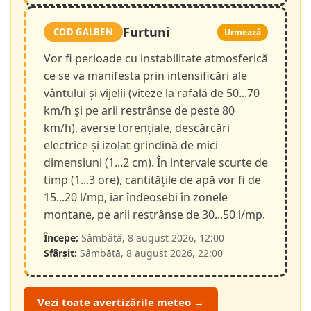
Furtuni
COD GALBEN
Urmează
Vor fi perioade cu instabilitate atmosferică
ce se va manifesta prin intensificări ale
vântului și vijelii (viteze la rafală de 50...70
km/h și pe arii restrânse de peste 80
km/h), averse torențiale, descărcări
electrice și izolat grindină de mici
dimensiuni (1...2 cm). În intervale scurte de
timp (1...3 ore), cantitățile de apă vor fi de
15...20 l/mp, iar îndeosebi în zonele
montane, pe arii restrânse de 30...50 l/mp.
Începe:
Sâmbătă, 8 august 2026, 12:00
Sfârșit:
Sâmbătă, 8 august 2026, 22:00
Vezi toate avertizările meteo →