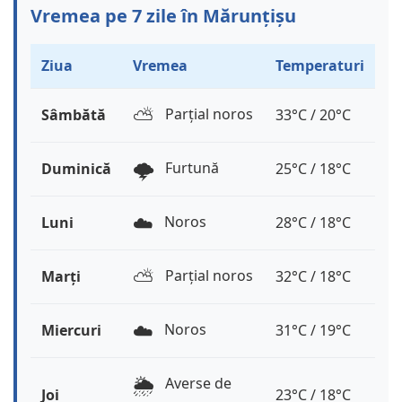
Vremea pe 7 zile în Mărunțișu
Ziua
Vremea
Temperaturi
⛅️
Parțial noros
Sâmbătă
33°C / 20°C
🌩️
Furtună
Duminică
25°C / 18°C
☁️
Noros
Luni
28°C / 18°C
⛅️
Parțial noros
Marți
32°C / 18°C
☁️
Noros
Miercuri
31°C / 19°C
🌦️
Averse de
Joi
23°C / 18°C