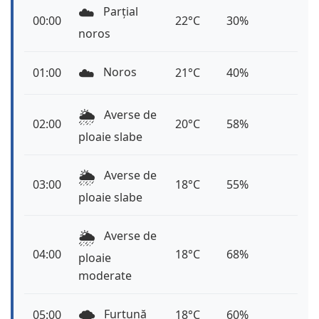
☁️
Parțial
00:00
22°C
30%
noros
☁️
Noros
01:00
21°C
40%
🌦️
Averse de
02:00
20°C
58%
ploaie slabe
🌦️
Averse de
03:00
18°C
55%
ploaie slabe
🌦️
Averse de
04:00
18°C
68%
ploaie
moderate
🌩️
Furtună
05:00
18°C
60%