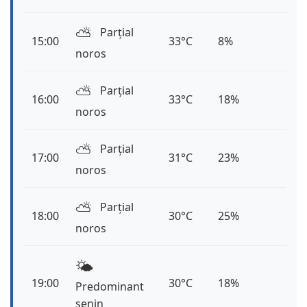
⛅️
Parțial
15:00
33°C
8%
noros
⛅️
Parțial
16:00
33°C
18%
noros
⛅️
Parțial
17:00
31°C
23%
noros
⛅️
Parțial
18:00
30°C
25%
noros
🌤️
19:00
30°C
18%
Predominant
senin