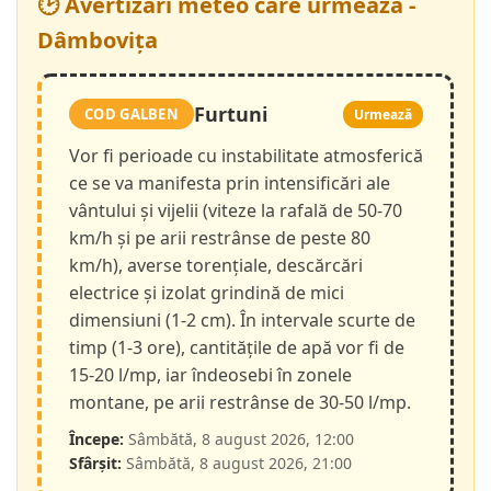
🕑 Avertizări meteo care urmează -
Dâmbovița
Furtuni
COD GALBEN
Urmează
Vor fi perioade cu instabilitate atmosferică
ce se va manifesta prin intensificări ale
vântului și vijelii (viteze la rafală de 50-70
km/h și pe arii restrânse de peste 80
km/h), averse torențiale, descărcări
electrice și izolat grindină de mici
dimensiuni (1-2 cm). În intervale scurte de
timp (1-3 ore), cantitățile de apă vor fi de
15-20 l/mp, iar îndeosebi în zonele
montane, pe arii restrânse de 30-50 l/mp.
Începe:
Sâmbătă, 8 august 2026, 12:00
Sfârșit:
Sâmbătă, 8 august 2026, 21:00