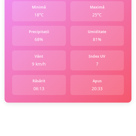
Minimă
Maximă
18°C
25°C
Precipitații
Umiditate
68%
81%
Vânt
Index UV
9 km/h
7
Răsărit
Apus
06:13
20:33