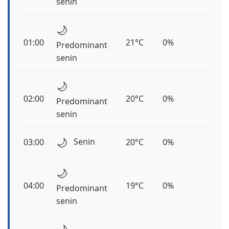
senin
🌙
01:00
21°C
0%
Predominant
senin
🌙
02:00
20°C
0%
Predominant
senin
🌙
Senin
03:00
20°C
0%
🌙
04:00
19°C
0%
Predominant
senin