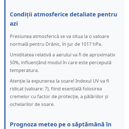
Condiții atmosferice detaliate pentru
azi
Presiunea atmosferică se va situa la o valoare
normală pentru Drănic, în jur de 1017 hPa.
Umiditatea relativă a aerului va fi de aproximativ
50%, influențând modul în care este percepută
temperatura.
Atenție la expunerea la soare! Indexul UV va fi
ridicat (valoare: 7), fiind esențială folosirea
cremelor cu factor de protecție, a pălăriilor și
ochelarilor de soare.
Prognoza meteo pe o săptămână în