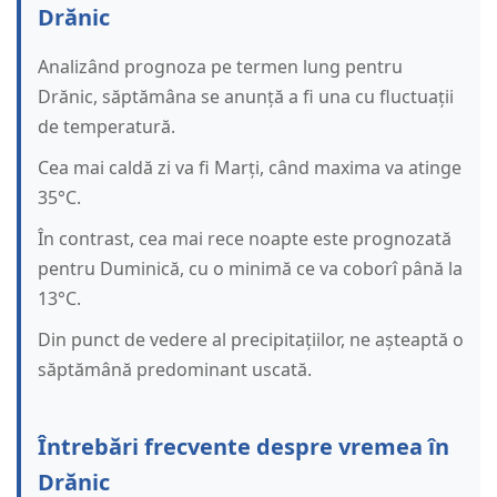
Drănic
Analizând prognoza pe termen lung pentru
Drănic, săptămâna se anunță a fi una cu fluctuații
de temperatură.
Cea mai caldă zi va fi Marți, când maxima va atinge
35°C.
În contrast, cea mai rece noapte este prognozată
pentru Duminică, cu o minimă ce va coborî până la
13°C.
Din punct de vedere al precipitațiilor, ne așteaptă o
săptămână predominant uscată.
Întrebări frecvente despre vremea în
Drănic