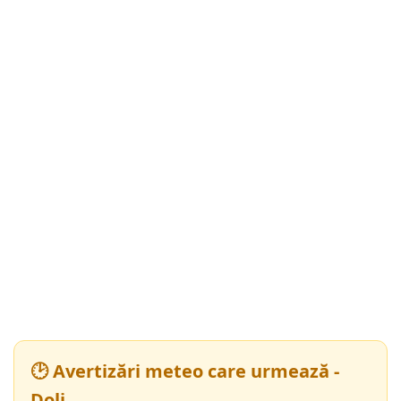
🕑 Avertizări meteo care urmează -
Dolj