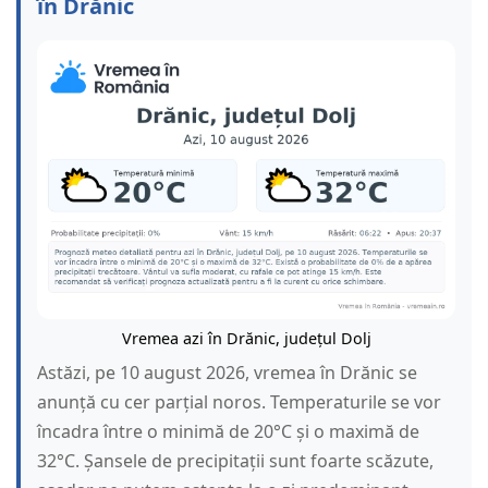
în Drănic
Vremea azi în Drănic, județul Dolj
Astăzi, pe 10 august 2026, vremea în Drănic se
anunță cu cer parțial noros. Temperaturile se vor
încadra între o minimă de 20°C și o maximă de
32°C. Șansele de precipitații sunt foarte scăzute,