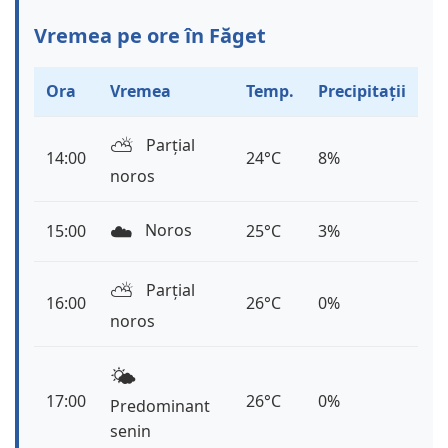
Vremea pe ore în Făget
Ora
Vremea
Temp.
Precipitații
⛅️
Parțial
14:00
24°C
8%
noros
☁️
Noros
15:00
25°C
3%
⛅️
Parțial
16:00
26°C
0%
noros
🌤️
17:00
26°C
0%
Predominant
senin