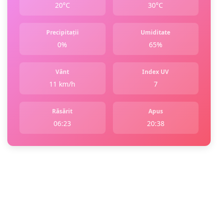
20°C
30°C
Precipitații
Umiditate
0%
65%
Vânt
Index UV
11 km/h
7
Răsărit
Apus
06:23
20:38