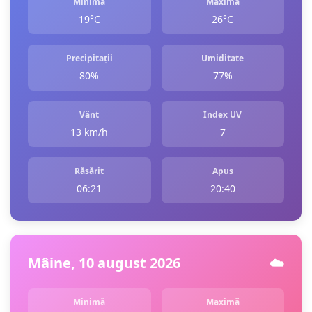
Minimă
Maximă
19°C
26°C
Precipitații
Umiditate
80%
77%
Vânt
Index UV
13 km/h
7
Răsărit
Apus
06:21
20:40
Mâine, 10 august 2026
☁️
Minimă
Maximă