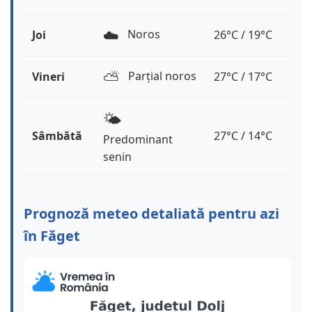
☁️
Noros
Joi
26°C / 19°C
⛅️
Parțial noros
Vineri
27°C / 17°C
🌤️
Sâmbătă
27°C / 14°C
Predominant
senin
Prognoză meteo detaliată pentru azi
în Făget