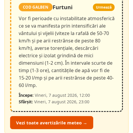
Furtuni
COD GALBEN
Urmează
Vor fi perioade cu instabilitate atmosferică
ce se va manifesta prin intensificări ale
vântului și vijelii (viteze la rafală de 50-70
km/h și pe arii restrânse de peste 80
km/h), averse torențiale, descărcări
electrice și izolat grindină de mici
dimensiuni (1-2 cm). În intervale scurte de
timp (1-3 ore), cantitățile de apă vor fi de
15-20 l/mp și pe arii restrânse de peste 40-
60 l/mp.
Începe:
Vineri, 7 august 2026, 12:00
Sfârșit:
Vineri, 7 august 2026, 23:00
Vezi toate avertizările meteo →