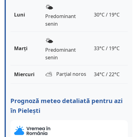
🌤️
Luni
30°C / 19°C
Predominant
senin
🌤️
Marți
33°C / 19°C
Predominant
senin
⛅️
Parțial noros
Miercuri
34°C / 22°C
Prognoză meteo detaliată pentru azi
în Pielești