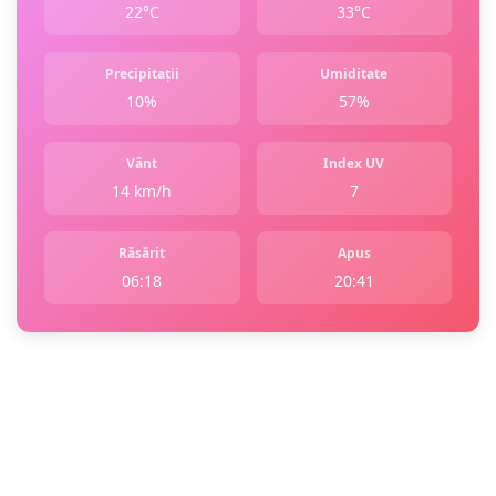
22°C
33°C
Precipitații
Umiditate
10%
57%
Vânt
Index UV
14 km/h
7
Răsărit
Apus
06:18
20:41