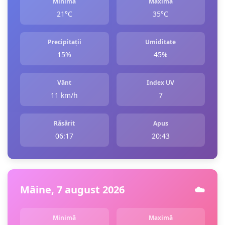
Minimă
Maximă
21°C
35°C
Precipitații
Umiditate
15%
45%
Vânt
Index UV
11 km/h
7
Răsărit
Apus
06:17
20:43
Mâine, 7 august 2026
☁️
Minimă
Maximă