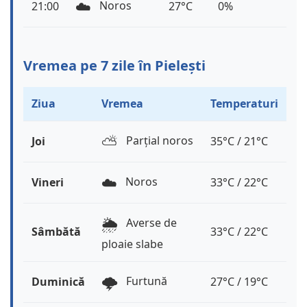
☁️
Noros
21:00
27°C
0%
Vremea pe 7 zile în Pielești
Ziua
Vremea
Temperaturi
⛅️
Parțial noros
Joi
35°C / 21°C
☁️
Noros
Vineri
33°C / 22°C
🌦️
Averse de
Sâmbătă
33°C / 22°C
ploaie slabe
🌩️
Furtună
Duminică
27°C / 19°C