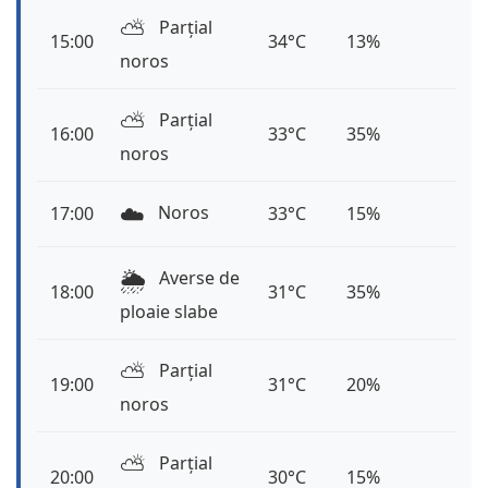
⛅️
Parțial
15:00
34°C
13%
noros
⛅️
Parțial
16:00
33°C
35%
noros
☁️
Noros
17:00
33°C
15%
🌦️
Averse de
18:00
31°C
35%
ploaie slabe
⛅️
Parțial
19:00
31°C
20%
noros
⛅️
Parțial
20:00
30°C
15%