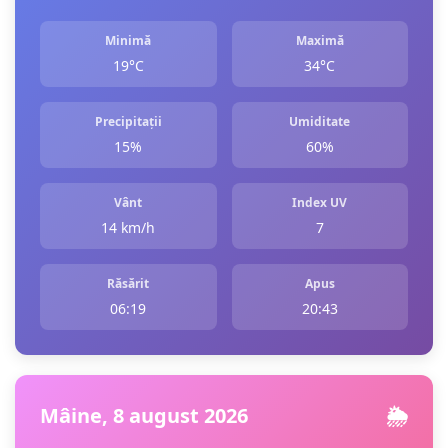
Minimă
Maximă
19°C
34°C
Precipitații
Umiditate
15%
60%
Vânt
Index UV
14 km/h
7
Răsărit
Apus
06:19
20:43
Mâine, 8 august 2026
🌦️