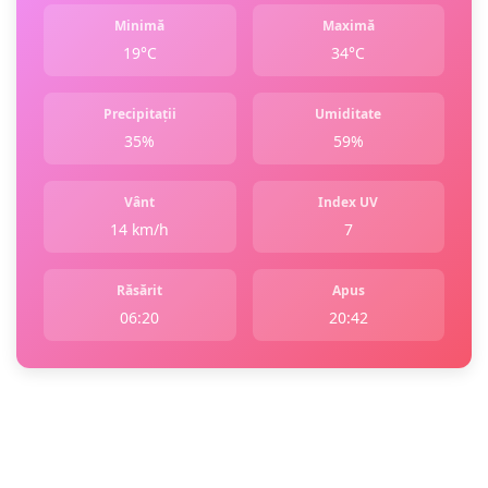
Minimă
Maximă
19°C
34°C
Precipitații
Umiditate
35%
59%
Vânt
Index UV
14 km/h
7
Răsărit
Apus
06:20
20:42