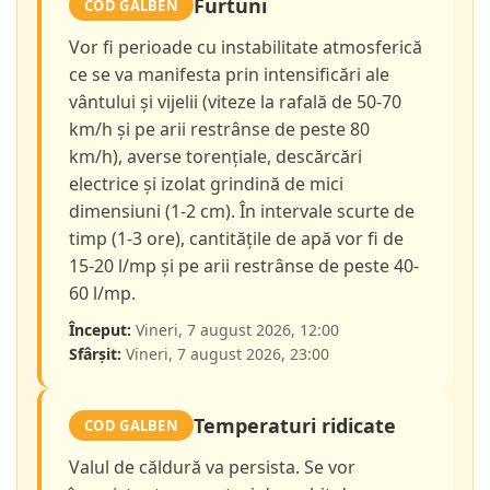
Furtuni
COD GALBEN
Vor fi perioade cu instabilitate atmosferică
ce se va manifesta prin intensificări ale
vântului și vijelii (viteze la rafală de 50-70
km/h și pe arii restrânse de peste 80
km/h), averse torențiale, descărcări
electrice și izolat grindină de mici
dimensiuni (1-2 cm). În intervale scurte de
timp (1-3 ore), cantitățile de apă vor fi de
15-20 l/mp și pe arii restrânse de peste 40-
60 l/mp.
Început:
Vineri, 7 august 2026, 12:00
Sfârșit:
Vineri, 7 august 2026, 23:00
Temperaturi ridicate
COD GALBEN
Valul de căldură va persista. Se vor