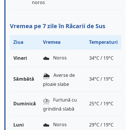
noros
Vremea pe 7 zile în Răcarii de Sus
Ziua
Vremea
Temperaturi
☁️
Noros
Vineri
34°C / 19°C
🌦️
Averse de
Sâmbătă
34°C / 19°C
ploaie slabe
⛈️
Furtună cu
Duminică
25°C / 19°C
grindină slabă
☁️
Noros
Luni
29°C / 19°C