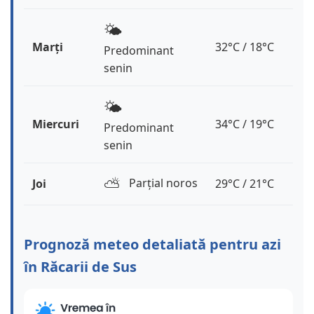
🌤️
Marți
32°C / 18°C
Predominant
senin
🌤️
Miercuri
34°C / 19°C
Predominant
senin
⛅️
Parțial noros
Joi
29°C / 21°C
Prognoză meteo detaliată pentru azi
în Răcarii de Sus