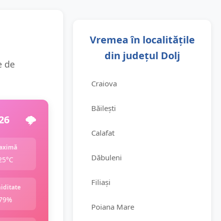
Vremea în localitățile
din județul Dolj
e de
Craiova
Băilești
26
🌩️
Calafat
aximă
Dăbuleni
25°C
Filiași
iditate
79%
Poiana Mare