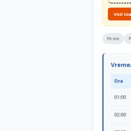
Vezi to
Pe ore
P
Vremea
Ora
01:00
02:00