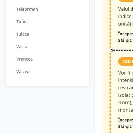
Valul d
Teleorman
indice
Timiș
unităț
Tulcea
Începe:
Sfârșit:
Vaslui
Vrancea
COD 
Vâlcea
Vor fi
intensi
restrâ
izolat
3 ore),
montan
Începe:
Sfârșit: