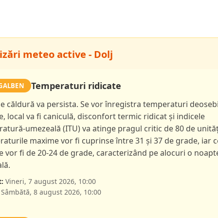
zări meteo active - Dolj
Temperaturi ridicate
GALBEN
de căldură va persista. Se vor înregistra temperaturi deoseb
e, local va fi caniculă, disconfort termic ridicat și indicele
atură-umezeală (ITU) va atinge pragul critic de 80 de unităț
aturile maxime vor fi cuprinse între 31 și 37 de grade, iar c
 vor fi de 20-24 de grade, caracterizând pe alocuri o noapt
lă.
:
Vineri, 7 august 2026, 10:00
Sâmbătă, 8 august 2026, 10:00