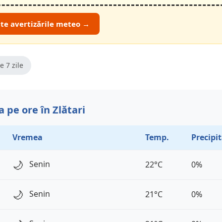
ate avertizările meteo →
e 7 zile
 pe ore în Zlătari
Vremea
Temp.
Precipit
🌙
Senin
22°C
0%
🌙
Senin
21°C
0%