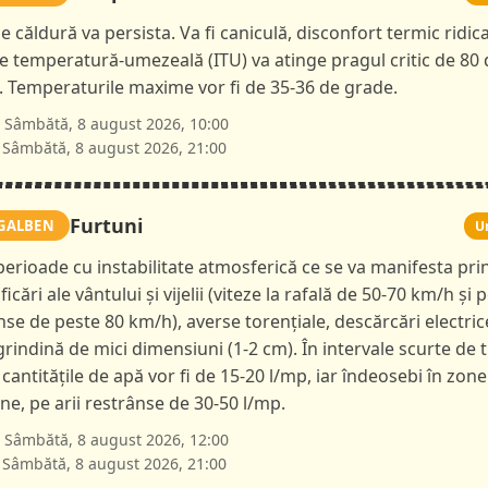
e căldură va persista. Va fi caniculă, disconfort termic ridica
le temperatură-umezeală (ITU) va atinge pragul critic de 80 
i. Temperaturile maxime vor fi de 35-36 de grade.
Sâmbătă, 8 august 2026, 10:00
Sâmbătă, 8 august 2026, 21:00
Furtuni
GALBEN
U
 perioade cu instabilitate atmosferică ce se va manifesta pri
ficări ale vântului și vijelii (viteze la rafală de 50-70 km/h și p
nse de peste 80 km/h), averse torențiale, descărcări electric
 grindină de mici dimensiuni (1-2 cm). În intervale scurte de 
 cantitățile de apă vor fi de 15-20 l/mp, iar îndeosebi în zone
e, pe arii restrânse de 30-50 l/mp.
Sâmbătă, 8 august 2026, 12:00
Sâmbătă, 8 august 2026, 21:00