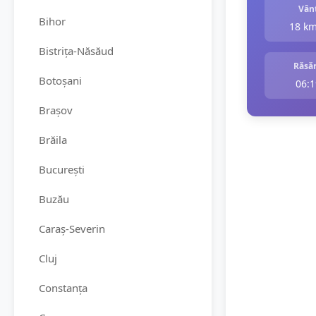
Vân
Bihor
18 k
Bistrița-Năsăud
Răsăr
Botoșani
06:1
Brașov
Brăila
București
Buzău
Caraș-Severin
Cluj
Constanța