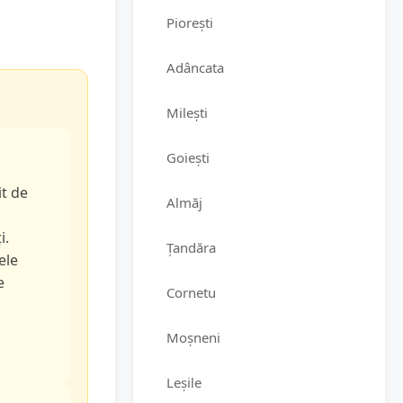
Piorești
Adâncata
Milești
Goiești
it de
Almăj
i.
Țandăra
ele
e
Cornetu
Moșneni
Leșile