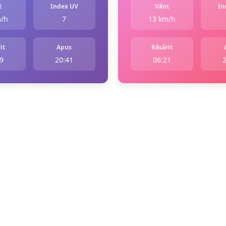
t
Index UV
Vânt
In
m/h
7
13 km/h
it
Apus
Răsărit
9
20:41
06:21