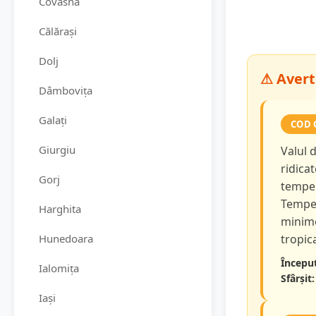
Covasna
Călărași
Dolj
⚠ Averti
Dâmbovița
Galați
COD 
Giurgiu
Valul 
ridicat
Gorj
temper
Temper
Harghita
minime
Hunedoara
tropica
Început
Ialomița
Sfârșit:
Iași