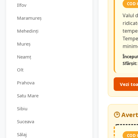
COD 
Ilfov
Valul 
Maramureș
ridicat
temper
Mehedinți
Temper
Mureș
minime
Neamț
Început
Sfârșit:
Olt
Prahova
Vezi to
Satu Mare
Sibiu
🕑 Aver
Suceava
Sălaj
COD 