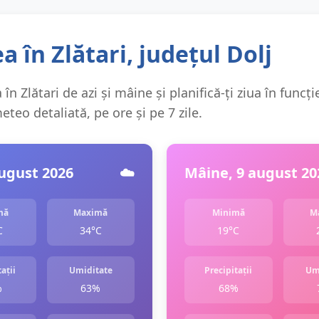
 în Zlătari, județul Dolj
în Zlătari de azi și mâine și planifică-ți ziua în funcți
teo detaliată, pe ore și pe 7 zile.
august 2026
☁️
Mâine, 9 august 20
mă
Maximă
Minimă
M
C
34°C
19°C
ații
Umiditate
Precipitații
Um
%
63%
68%