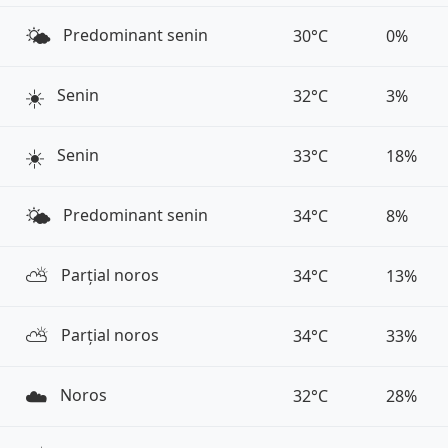
🌤️
Predominant senin
30°C
0%
☀️
Senin
32°C
3%
☀️
Senin
33°C
18%
🌤️
Predominant senin
34°C
8%
⛅️
Parțial noros
34°C
13%
⛅️
Parțial noros
34°C
33%
☁️
Noros
32°C
28%