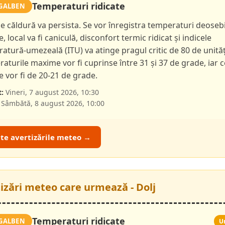
Temperaturi ridicate
GALBEN
de căldură va persista. Se vor înregistra temperaturi deoseb
e, local va fi caniculă, disconfort termic ridicat și indicele
atură-umezeală (ITU) va atinge pragul critic de 80 de unităț
aturile maxime vor fi cuprinse între 31 și 37 de grade, iar c
 vor fi de 20-21 de grade.
:
Vineri, 7 august 2026, 10:30
Sâmbătă, 8 august 2026, 10:00
ate avertizările meteo →
tizări meteo care urmează - Dolj
Temperaturi ridicate
GALBEN
U