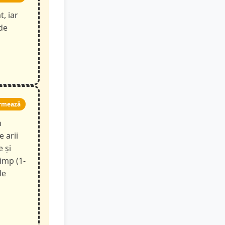
t, iar
de
rmează
n
e arii
e și
timp (1-
le