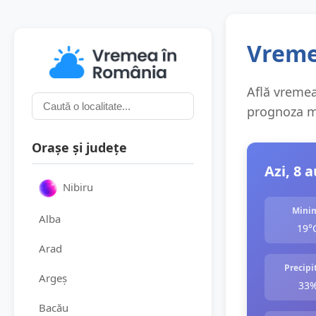
Vremea
Află vremea 
prognoza me
Orașe și județe
Azi, 8 
Nibiru
Mini
Alba
19°
Arad
Precipit
Argeș
33
Bacău