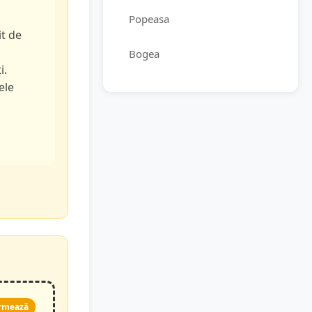
Popeasa
it de
Bogea
i.
ele
rmează