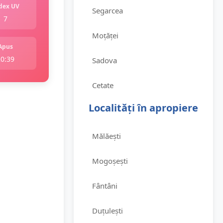
dex UV
Segarcea
7
Moțăței
Apus
20:39
Sadova
Cetate
Localități în apropiere
Mălăești
Mogoșești
Fântâni
Duțulești