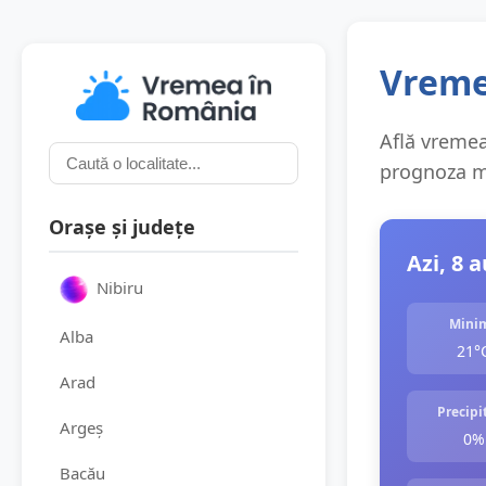
Vremea
Află vremea 
prognoza me
Orașe și județe
Azi, 8 
Nibiru
Mini
Alba
21°
Arad
Precipit
Argeș
0%
Bacău