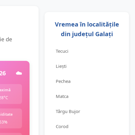
Vremea în localitățile
din județul Galați
ie de
Tecuci
Liești
26
☁️
Pechea
aximă
Matca
28°C
Târgu Bujor
iditate
53%
Corod