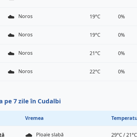
☁️
Noros
19°C
0%
☁️
Noros
19°C
0%
☁️
Noros
21°C
0%
☁️
Noros
22°C
0%
 pe 7 zile în Cudalbi
Vremea
Temperatu
🌧️
Ploaie slabă
tă
29°C / 21°C