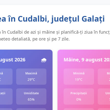
 în Cudalbi, județul Galați
în Cudalbi de azi și mâine și planifică-ți ziua în funcț
teo detaliată, pe ore și pe 7 zile.
august 2026
🌧️
Mâine, 9 august 20
mă
Maximă
Minimă
M
C
29°C
19°C
ații
Umiditate
Precipitații
Um
65%
0%