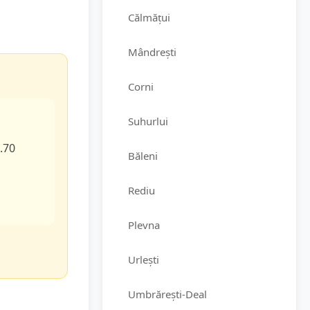
Călmățui
Mândrești
Corni
Suhurlui
..70
Băleni
Rediu
Plevna
Urlești
Umbrărești-Deal