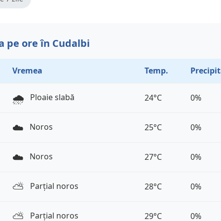
 pe ore în Cudalbi
Vremea
Temp.
Precipit
🌧️
Ploaie slabă
24°C
0%
☁️
Noros
25°C
0%
☁️
Noros
27°C
0%
⛅️
Parțial noros
28°C
0%
⛅️
Parțial noros
29°C
0%