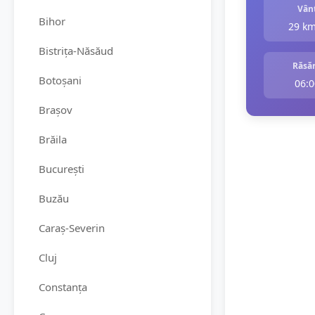
Vân
Bihor
29 k
Bistrița-Năsăud
Răsăr
Botoșani
06:0
Brașov
Brăila
București
Buzău
Caraș-Severin
Cluj
Constanța