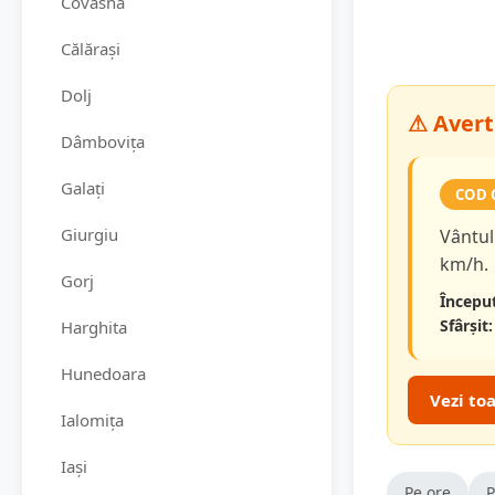
Covasna
Călărași
Dolj
⚠ Averti
Dâmbovița
Galați
COD 
Giurgiu
Vântul 
km/h.
Gorj
Început
Sfârșit:
Harghita
Hunedoara
Vezi to
Ialomița
Iași
Pe ore
P