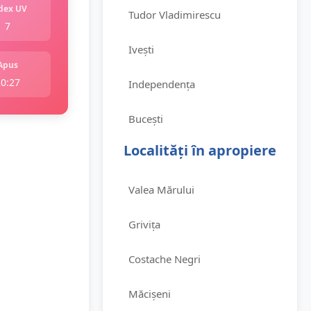
dex UV
Tudor Vladimirescu
7
Ivești
Apus
20:27
Independența
Bucești
Localități în apropiere
Valea Mărului
Grivița
Costache Negri
Măcișeni