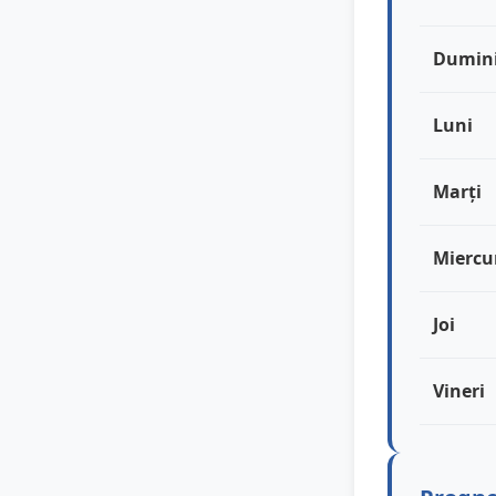
Dumin
Luni
Marți
Miercu
Joi
Vineri