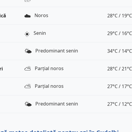
☁️
Noros
ică
28°C / 19°C
☀️
Senin
29°C / 16°C
🌤️
Predominant senin
34°C / 14°C
⛅️
Parțial noros
ri
28°C / 21°C
⛅️
Parțial noros
27°C / 17°C
🌤️
Predominant senin
27°C / 12°C