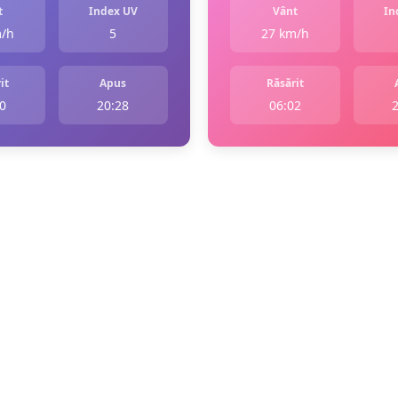
t
Index UV
Vânt
In
m/h
5
27 km/h
it
Apus
Răsărit
0
20:28
06:02