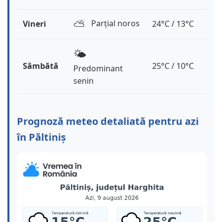
⛅️
Parțial noros
Vineri
24°C / 13°C
🌤️
Sâmbătă
25°C / 10°C
Predominant
senin
Prognoză meteo detaliată pentru azi
în Păltiniș