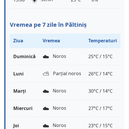
Vremea pe 7 zile în Păltiniș
Ziua
Vremea
Temperaturi
☁️
Noros
Duminică
25°C / 15°C
⛅️
Parțial noros
Luni
26°C / 14°C
☁️
Noros
Marți
30°C / 14°C
☁️
Noros
Miercuri
27°C / 17°C
☁️
Noros
Joi
23°C / 15°C