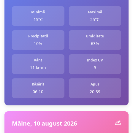
Minimă
Maximă
15°C
25°C
Precipitații
Umiditate
10%
63%
Vânt
Index UV
11 km/h
5
Răsărit
Apus
06:10
20:39
Mâine, 10 august 2026
⛅️