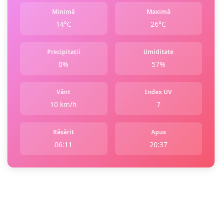
Minimă
Maximă
14°C
26°C
Precipitații
Umiditate
0%
57%
Vânt
Index UV
10 km/h
7
Răsărit
Apus
06:11
20:37