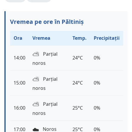
Vremea pe ore în Păltiniș
Ora
Vremea
Temp.
Precipitații
⛅️
Parțial
14:00
24°C
0%
noros
⛅️
Parțial
15:00
24°C
0%
noros
⛅️
Parțial
16:00
25°C
0%
noros
☁️
Noros
17:00
25°C
0%